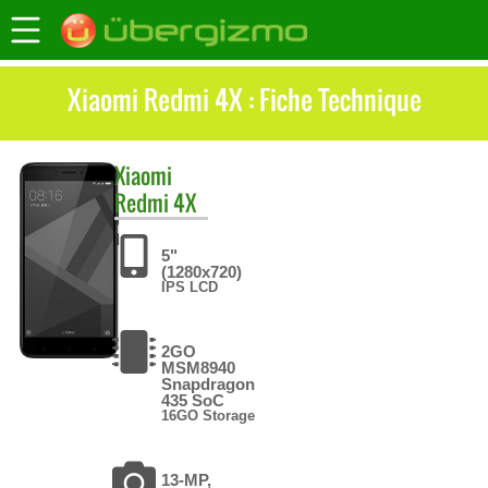
Xiaomi Redmi 4X : Fiche Technique
Xiaomi
Redmi 4X
5"
(1280x720)
IPS LCD
2GO
MSM8940
Snapdragon
435 SoC
16GO Storage
13-MP,