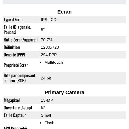
Ecran
Type d'Ecran
IPS LCD
Taille (Diagonale,
5"
Pouces)
Ratio écran/appareil
70.7%
Définition
1280x720
Densité (PPP)
294 PPP
Multitouch
Propriété Ecran
Bits par composant
24 bit
couleur (RGB)
Primary Camera
Mégapixel
13-MP
Ouverture (f-stop)
f/2
Taille Capteur
Small
Flash
APN Propriétés