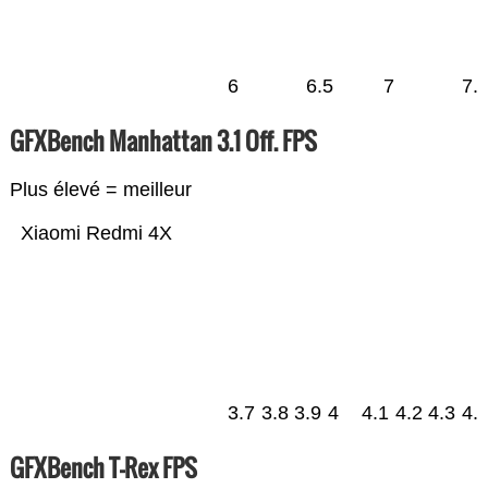
6
6.5
7
7.
GFXBench Manhattan 3.1 Off. FPS
Plus élevé = meilleur
Xiaomi Redmi 4X
3.7
3.8
3.9
4
4.1
4.2
4.3
4.
GFXBench T-Rex FPS