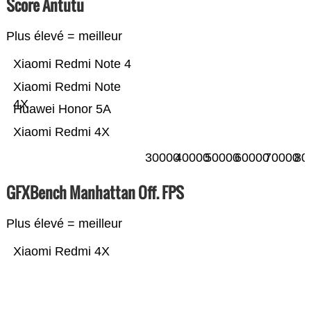
Score Antutu
Plus élevé = meilleur
Xiaomi Redmi Note 4
Xiaomi Redmi Note
4X
Huawei Honor 5A
Xiaomi Redmi 4X
30000
40000
50000
60000
70000
80
GFXBench Manhattan Off. FPS
Plus élevé = meilleur
Xiaomi Redmi 4X