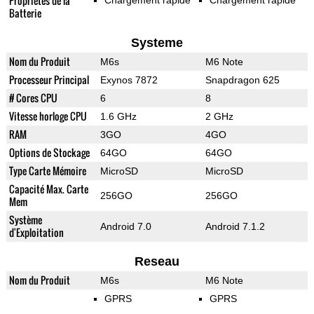
Propriétés de la
Chargement rapide
Chargement rapide
Batterie
Systeme
Nom du Produit
M6s
M6 Note
Processeur Principal
Exynos 7872
Snapdragon 625
# Cores CPU
6
8
Vitesse horloge CPU
1.6 GHz
2 GHz
RAM
3GO
4GO
Options de Stockage
64GO
64GO
Type Carte Mémoire
MicroSD
MicroSD
Capacité Max. Carte
256GO
256GO
Mem
Système
Android 7.0
Android 7.1.2
d'Exploitation
Reseau
Nom du Produit
M6s
M6 Note
GPRS
GPRS