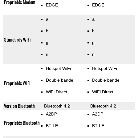
Propriétés Modem
EDGE
EDGE
a
a
b
b
Standards WiFi
g
g
n
n
Hotspot WiFi
Hotspot WiFi
Double bande
Double bande
Propriétés WiFi
WiFi Direct
WiFi Direct
Version Bluetooth
Bluetooth 4.2
Bluetooth 4.2
A2DP
A2DP
Propriétés Bluetooth
BT LE
BT LE