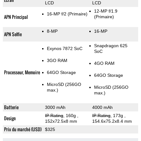
LCD
LCD
12-MP f/1.9
16-MP f/2
(Primaire)
APN Principal
(Primaire)
8-MP
16-MP
APN Selfie
Snapdragon 625
Exynos 7872 SoC
SoC
3GO RAM
4GO RAM
Processeur, Memoire
64GO Storage
64GO Storage
MicroSD (256GO
MicroSD (256GO
max.)
max.)
Batterie
3000 mAh
4000 mAh
IP Rating
, 160g
,
IP Rating
, 173g
,
Design
152x72.5x8 mm
154.6x75.2x8.4 mm
Prix du marché (USD)
$325