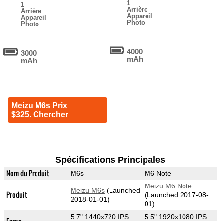
1
1
Arrière
Arrière
Appareil
Appareil
Photo
Photo
4000
3000
mAh
mAh
Meizu M6s Prix
$325. Chercher
Spécifications Principales
Nom du Produit
M6s
M6 Note
Meizu M6 Note
Meizu M6s
(Launched
Produit
(Launched 2017-08-
2018-01-01)
01)
5.7" 1440x720 IPS
5.5" 1920x1080 IPS
Ecran