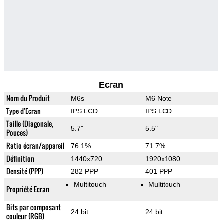
Ecran
Nom du Produit
M6s
M6 Note
Type d'Ecran
IPS LCD
IPS LCD
Taille (Diagonale,
5.7"
5.5"
Pouces)
Ratio écran/appareil
76.1%
71.7%
Définition
1440x720
1920x1080
Densité (PPP)
282 PPP
401 PPP
Multitouch
Multitouch
Propriété Ecran
Bits par composant
24 bit
24 bit
couleur (RGB)