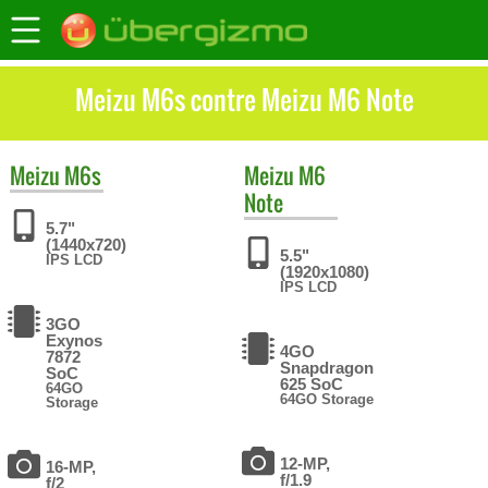
Meizu M6s contre Meizu M6 Note
Meizu
M6s
Meizu
M6
Note
5.7"
(1440x720)
5.5"
IPS LCD
(1920x1080)
IPS LCD
3GO
Exynos
4GO
7872
Snapdragon
SoC
625 SoC
64GO
64GO Storage
Storage
12-MP,
16-MP,
f/1.9
f/2