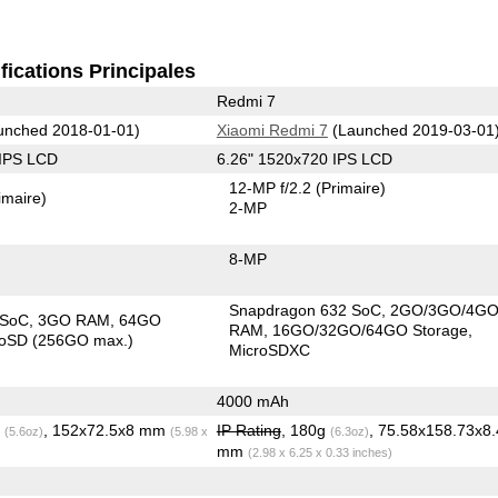
fications Principales
Redmi 7
unched 2018-01-01)
Xiaomi Redmi 7
(Launched 2019-03-01
 IPS LCD
6.26" 1520x720 IPS LCD
12-MP f/2.2
(Primaire)
imaire)
2-MP
8-MP
Snapdragon 632 SoC
2GO/3GO/4G
 SoC
3GO RAM
64GO
RAM
16GO/32GO/64GO Storage
roSD (256GO max.)
MicroSDXC
4000 mAh
g
, 152x72.5x8 mm
IP Rating
, 180g
, 75.58x158.73x8
(5.6oz)
(5.98 x
(6.3oz)
mm
(2.98 x 6.25 x 0.33 inches)