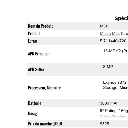
Spéci
Nom du Produit
M6s
Produit
Meizu M6s
(La
Ecran
5.7" 1440x720
16-MP f/2
(Pr
APN Principal
8-MP
APN Selfie
Exynos 7872
Processeur, Memoire
Storage
Mic
Batterie
3000 mAh
IP Rating
, 160
Design
2.85 x 0.31 inches)
Prix du marché (USD)
$325