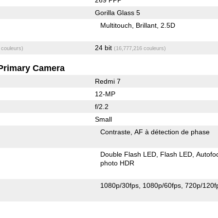
Gorilla Glass 5
Multitouch
Brillant
2.5D
24 bit
 couleurs)
(16,777,216 couleurs)
Primary Camera
Redmi 7
12-MP
f/2.2
Small
Contraste
AF à détection de phase
Double Flash LED
Flash LED
Autofo
photo HDR
1080p/30fps
1080p/60fps
720p/120f