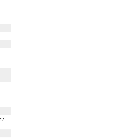
)
O
.47