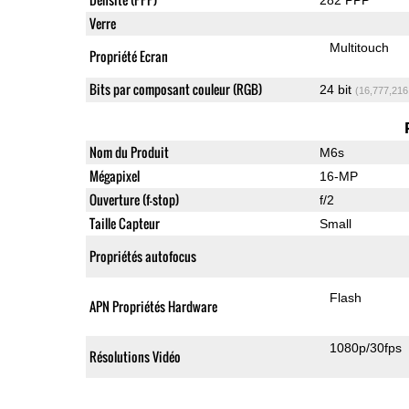
Verre
Multitouch
Propriété Ecran
Bits par composant couleur (RGB)
24 bit
(16,777,216
Nom du Produit
M6s
Mégapixel
16-MP
Ouverture (f-stop)
f/2
Taille Capteur
Small
Propriétés autofocus
Flash
APN Propriétés Hardware
1080p/30fps
Résolutions Vidéo