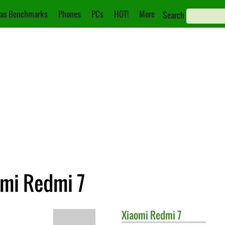
as Benchmarks
Phones
PCs
HOT!
More
Search
omi Redmi 7
Xiaomi
Redmi 7