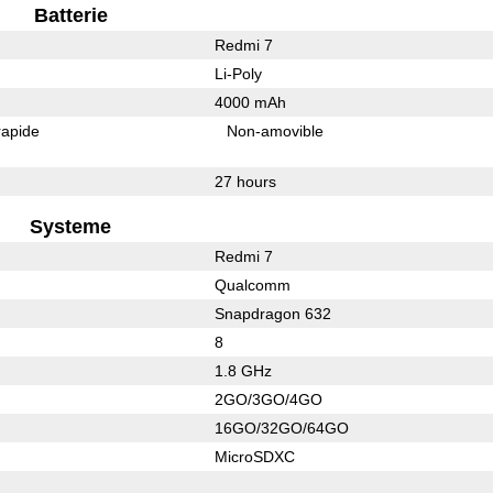
Batterie
Redmi 7
Li-Poly
4000 mAh
rapide
Non-amovible
27 hours
Systeme
Redmi 7
Qualcomm
Snapdragon 632
8
1.8 GHz
2GO/3GO/4GO
16GO/32GO/64GO
MicroSDXC