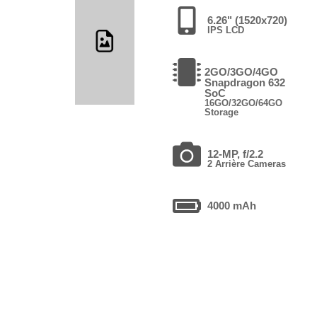
6.26" (1520x720)
IPS LCD
2GO/3GO/4GO
Snapdragon 632
SoC
16GO/32GO/64GO
Storage
12-MP, f/2.2
2 Arrière Cameras
4000 mAh