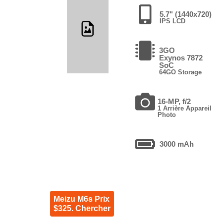
5.7" (1440x720)
IPS LCD
3GO
Exynos 7872
SoC
64GO Storage
16-MP, f/2
1 Arrière Appareil
Photo
3000 mAh
Meizu M6s Prix
$325. Chercher