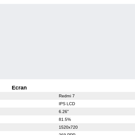
Ecran
Redmi 7
IPS LCD
6.26"
81.5%
1520x720
269 PPP