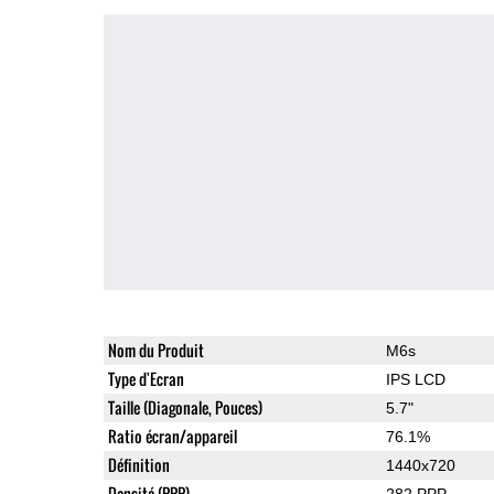
Nom du Produit
M6s
Type d'Ecran
IPS LCD
Taille (Diagonale, Pouces)
5.7"
Ratio écran/appareil
76.1%
Définition
1440x720
Densité (PPP)
282 PPP