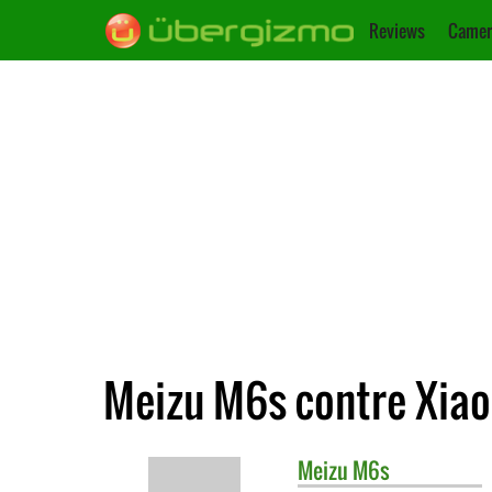
Reviews
Camer
Meizu M6s contre Xia
Meizu
M6s