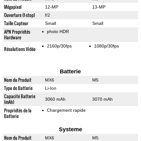
Mégapixel
12-MP
13-MP
Ouverture (f-stop)
f/2
Taille Capteur
Small
Small
APN Propriétés
photo HDR
Hardware
2160p/30fps
1080p/30fps
Résolutions Vidéo
Batterie
Nom du Produit
MX6
M5
Type de Batterie
Li-Ion
Capacité Batterie
3060 mAh
3070 mAh
(mAh)
Propriétés de la
Chargement rapide
Batterie
Systeme
Nom du Produit
MX6
M5