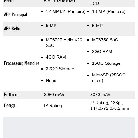
Ecran
5.5" 1920x1080
LCD
12-MP f/2
(Primaire)
13-MP
(Primaire)
APN Principal
5-MP
5-MP
APN Selfie
MT6797 Helio X20
MT6750 SoC
SoC
2GO RAM
4GO RAM
Processeur, Memoire
16GO Storage
32GO Storage
MicroSD (256GO
None
max.)
Batterie
3060 mAh
3070 mAh
IP Rating
, 138g
,
Design
IP Rating
147.3x72.8x8.2 mm