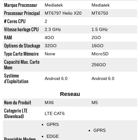
Marque Processeur
Mediatek
Mediatek
Processeur Principal
MT6797 Helio X20
MT6750
# Cores CPU
2
Vitesse horloge CPU
2.3 GHz
1.5 GHz
RAM
4GO
2GO
Options de Stockage
32GO
16GO
Type Carte Mémoire
None
MicroSD
Capacité Max. Carte
256GO
Mem
Système
Android 6.0
Android 6.0
d'Exploitation
Reseau
Nom du Produit
MX6
M5
Categorie LTE
LTE CAT6
(Download)
GPRS
GPRS
EDGE
Propriétés Modem