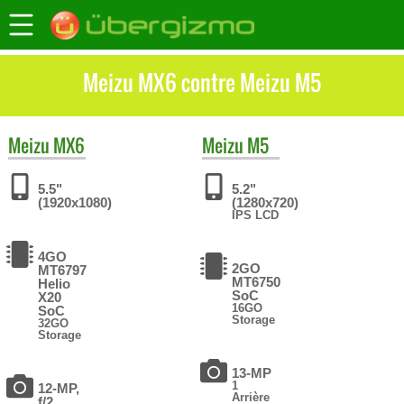
Meizu MX6 contre Meizu M5
Meizu
MX6
Meizu
M5
5.5"
5.2"
(1920x1080)
(1280x720)
IPS LCD
4GO
2GO
MT6797
MT6750
Helio
SoC
X20
16GO
SoC
Storage
32GO
Storage
13-MP
1
12-MP,
Arrière
f/2