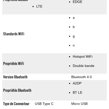
EDGE
LTE
a
b
Standards WiFi
g
n
Hotspot WiFi
Propriétés WiFi
Double bande
Version Bluetooth
Bluetooth 4.0
A2DP
Propriétés Bluetooth
BT LE
Type de Connecteur
USB Type C
Micro USB