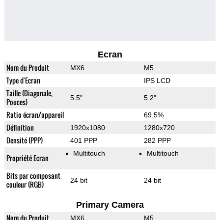
Ecran
Nom du Produit
MX6
M5
Type d'Ecran
IPS LCD
Taille (Diagonale,
5.5"
5.2"
Pouces)
Ratio écran/appareil
69.5%
Définition
1920x1080
1280x720
Densité (PPP)
401 PPP
282 PPP
Multitouch
Multitouch
Propriété Ecran
Bits par composant
24 bit
24 bit
couleur (RGB)
Primary Camera
Nom du Produit
MX6
M5