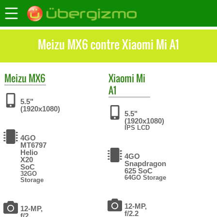
Meizu MX6 contre Xiaomi Mi A1
Meizu
MX6
Xiaomi
Mi
A1
5.5"
(1920x1080)
5.5"
(1920x1080)
IPS LCD
4GO
MT6797
Helio
4GO
X20
Snapdragon
SoC
625 SoC
32GO
64GO Storage
Storage
12-MP,
12-MP,
f/2.2
f/2