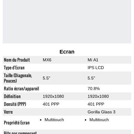
Ecran
Nom du Produit
MX6
Mi A1
Type d'Ecran
IPS LCD
Taille (Diagonale,
5.5"
5.5"
Pouces)
Ratio écran/appareil
70.8%
Définition
1920x1080
1920x1080
Densité (PPP)
401 PPP
401 PPP
Verre
Gorilla Glass 3
Multitouch
Multitouch
Propriété Ecran
Bits par composant