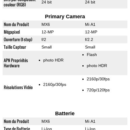
24 bit
24 bit
couleur (RGB)
Primary Camera
Nom du Produit
MX6
Mi A1
Mégapixel
12-MP
12-MP
Ouverture (f-stop)
f/2
f/2.2
Taille Capteur
Small
Small
Flash
APN Propriétés
photo HDR
Hardware
photo HDR
2160p/30fps
2160p/30fps
Résolutions Vidéo
720p/120fps
Batterie
Nom du Produit
MX6
Mi A1
Type de Batterie
Li-Ion
Li-Ion