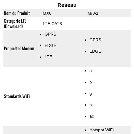
Reseau
Nom du Produit
MX6
Mi A1
Categorie LTE
LTE CAT6
(Download)
GPRS
GPRS
EDGE
Propriétés Modem
EDGE
LTE
a
b
g
Standards WiFi
n
ac
Hotspot WiFi