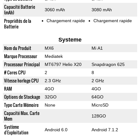
Capacité Batterie
3060 mAh
3080 mAh
(mAh)
Propriétés de la
Chargement rapide
Chargement rapide
Batterie
Systeme
Nom du Produit
MX6
Mi A1
Marque Processeur
Mediatek
Processeur Principal
MT6797 Helio X20
Snapdragon 625
# Cores CPU
2
8
Vitesse horloge CPU
2.3 GHz
2 GHz
RAM
4GO
4GO
Options de Stockage
32GO
64GO
Type Carte Mémoire
None
MicroSD
Capacité Max. Carte
128GO
Mem
Système
Android 6.0
Android 7.1.2
d'Exploitation