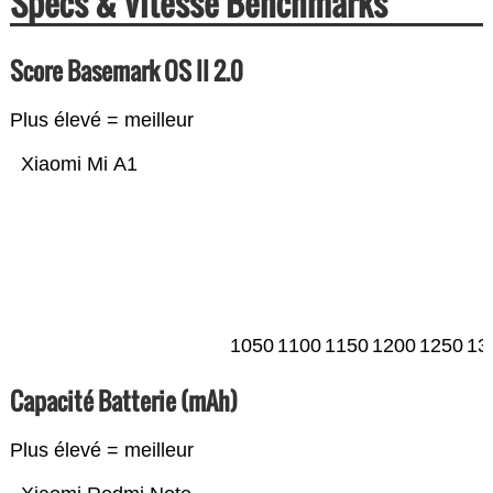
Specs & Vitesse Benchmarks
Score Basemark OS II 2.0
Plus élevé = meilleur
Xiaomi Mi A1
1050
1100
1150
1200
1250
13
Capacité Batterie (mAh)
Plus élevé = meilleur