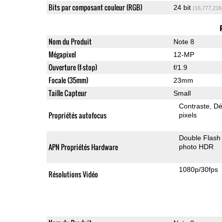
Bits par composant couleur (RGB)
24 bit
(16,777,216
Nom du Produit
Note 8
Mégapixel
12-MP
Ouverture (f-stop)
f/1.9
Focale (35mm)
23mm
Taille Capteur
Small
Contraste
Dé
Propriétés autofocus
pixels
Double Flash
APN Propriétés Hardware
photo HDR
1080p/30fps
Résolutions Vidéo