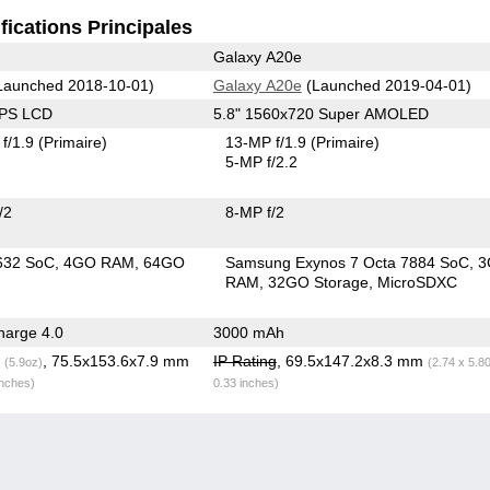
fications Principales
Galaxy A20e
Launched 2018-10-01)
Galaxy A20e
(Launched 2019-04-01)
IPS LCD
5.8" 1560x720 Super AMOLED
f/1.9
(Primaire)
13-MP f/1.9
(Primaire)
5-MP f/2.2
/2
8-MP f/2
632 SoC
4GO RAM
64GO
Samsung Exynos 7 Octa 7884 SoC
3
RAM
32GO Storage
MicroSDXC
arge 4.0
3000 mAh
g
, 75.5x153.6x7.9 mm
IP Rating
, 69.5x147.2x8.3 mm
(5.9oz)
(2.74 x 5.8
inches)
0.33 inches)