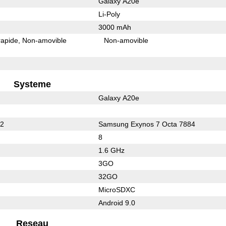
Galaxy A20e
Li-Poly
3000 mAh
rapide
Non-amovible
Non-amovible
Systeme
Galaxy A20e
32
Samsung Exynos 7 Octa 7884
8
1.6 GHz
3GO
32GO
MicroSDXC
Android 9.0
Reseau