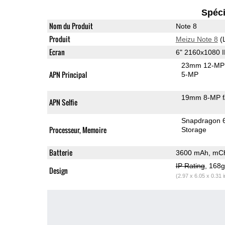
Spéci
Nom du Produit
Note 8
Produit
Meizu Note 8
(
Ecran
6" 2160x1080 
23mm 12-MP 
APN Principal
5-MP
19mm 8-MP f
APN Selfie
Snapdragon 
Processeur, Memoire
Storage
Batterie
3600 mAh, mCh
IP Rating
, 168
Design
(2.97 x 6.05 x 0.31 