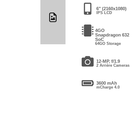
6" (2160x1080)
IPS LCD
4GO
Snapdragon 632
SoC
64GO Storage
12-MP, f/1.9
2 Arrière Cameras
3600 mAh
mCharge 4.0