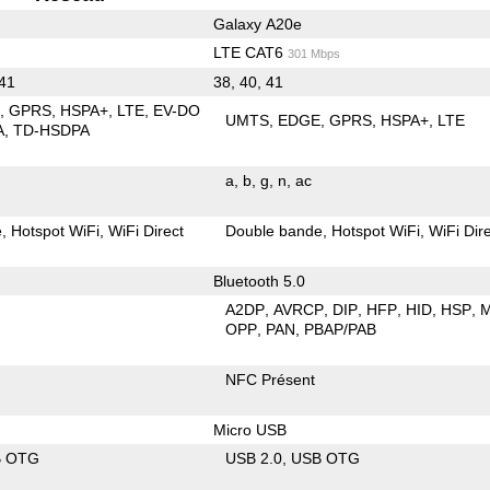
Galaxy A20e
LTE CAT6
301 Mbps
 41
38, 40, 41
E
GPRS
HSPA+
LTE
EV-DO
UMTS
EDGE
GPRS
HSPA+
LTE
A
TD-HSDPA
a
b
g
n
ac
e
Hotspot WiFi
WiFi Direct
Double bande
Hotspot WiFi
WiFi Dir
Bluetooth 5.0
A2DP
AVRCP
DIP
HFP
HID
HSP
OPP
PAN
PBAP/PAB
NFC Présent
Micro USB
B OTG
USB 2.0
USB OTG