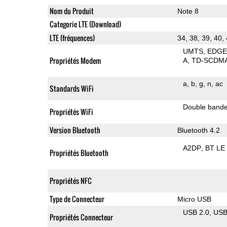
Nom du Produit
Note 8
Categorie LTE (Download)
LTE (fréquences)
34, 38, 39, 40,
UMTS
EDG
Propriétés Modem
A
TD-SCDM
a
b
g
n
ac
Standards WiFi
Double band
Propriétés WiFi
Version Bluetooth
Bluetooth 4.2
A2DP
BT LE
Propriétés Bluetooth
Propriétés NFC
Type de Connecteur
Micro USB
USB 2.0
US
Propriétés Connecteur