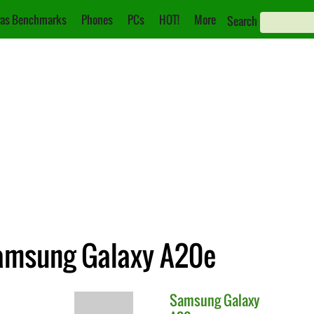
as Benchmarks
Phones
PCs
HOT!
More
Search
Samsung Galaxy A20e
Samsung
Galaxy