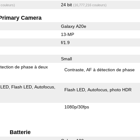
24 bit
 couleurs)
(16,777,216 couleurs)
Primary Camera
Galaxy A20e
13-MP
f/1.9
Small
tection de phase à deux
Contraste
AF à détection de phase
 LED
Flash LED
Autofocus
Flash LED
Autofocus
photo HDR
1080p/30fps
Batterie