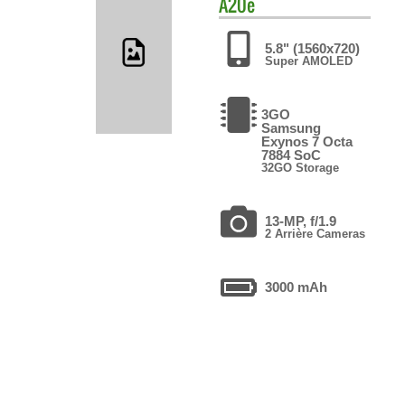
A20e
5.8" (1560x720)
Super AMOLED
3GO
Samsung
Exynos 7 Octa
7884 SoC
32GO Storage
13-MP, f/1.9
2 Arrière Cameras
3000 mAh