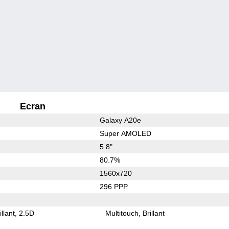
Ecran
Galaxy A20e
Super AMOLED
5.8"
80.7%
1560x720
296 PPP
illant
2.5D
Multitouch
Brillant