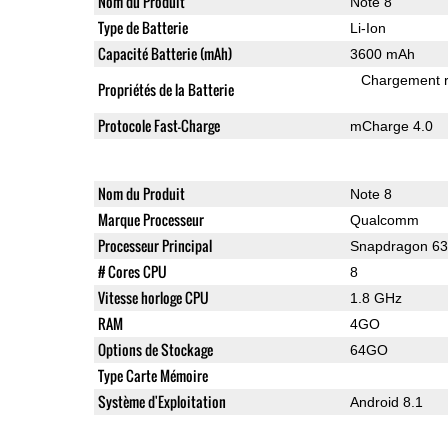
Nom du Produit
Note 8
Type de Batterie
Li-Ion
Capacité Batterie (mAh)
3600 mAh
Chargement 
Propriétés de la Batterie
Protocole Fast-Charge
mCharge 4.0
Nom du Produit
Note 8
Marque Processeur
Qualcomm
Processeur Principal
Snapdragon 6
# Cores CPU
8
Vitesse horloge CPU
1.8 GHz
RAM
4GO
Options de Stockage
64GO
Type Carte Mémoire
Système d'Exploitation
Android 8.1