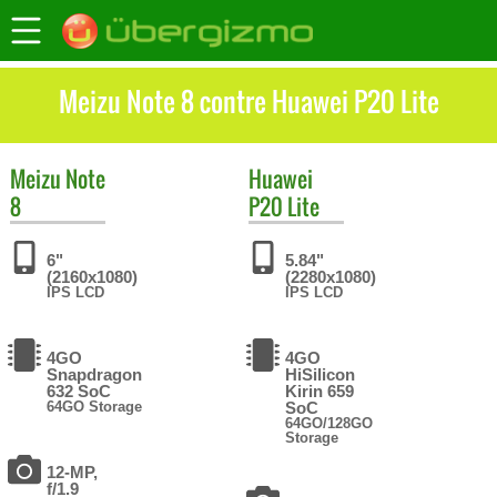
Meizu Note 8 contre Huawei P20 Lite
Meizu
Note
Huawei
8
P20 Lite
6"
5.84"
(2160x1080)
(2280x1080)
IPS LCD
IPS LCD
4GO
4GO
Snapdragon
HiSilicon
632 SoC
Kirin 659
64GO Storage
SoC
64GO/128GO
Storage
12-MP,
f/1.9