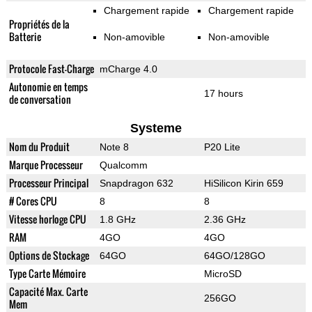
Chargement rapide
Chargement rapide
Propriétés de la
Batterie
Non-amovible
Non-amovible
Protocole Fast-Charge
mCharge 4.0
Autonomie en temps
17 hours
de conversation
Systeme
Nom du Produit
Note 8
P20 Lite
Marque Processeur
Qualcomm
Processeur Principal
Snapdragon 632
HiSilicon Kirin 659
# Cores CPU
8
8
Vitesse horloge CPU
1.8 GHz
2.36 GHz
RAM
4GO
4GO
Options de Stockage
64GO
64GO/128GO
Type Carte Mémoire
MicroSD
Capacité Max. Carte
256GO
Mem