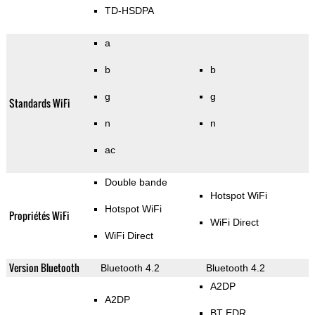
TD-HSDPA
a
b
b
g
g
Standards WiFi
n
n
ac
Double bande
Hotspot WiFi
Hotspot WiFi
Propriétés WiFi
WiFi Direct
WiFi Direct
Version Bluetooth
Bluetooth 4.2
Bluetooth 4.2
A2DP
A2DP
BT EDR