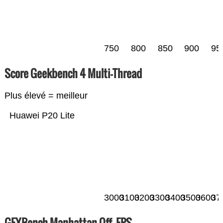
750
800
850
900
95
Score Geekbench 4 Multi-Thread
Plus élevé = meilleur
Huawei P20 Lite
3000
3100
3200
3300
3400
3500
3600
37
GFXBench Manhattan Off. FPS