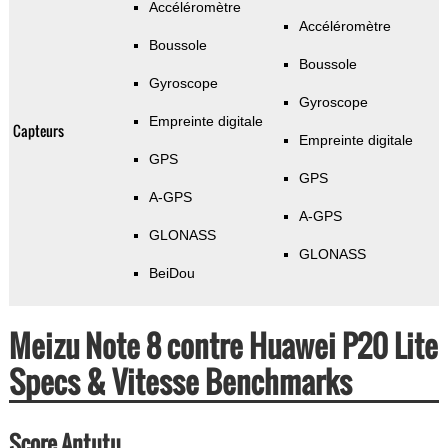
Accéléromètre
Accéléromètre
Boussole
Boussole
Gyroscope
Gyroscope
Empreinte digitale
Capteurs
Empreinte digitale
GPS
GPS
A-GPS
A-GPS
GLONASS
GLONASS
BeiDou
Meizu Note 8 contre Huawei P20 Lite
Specs & Vitesse Benchmarks
Score Antutu