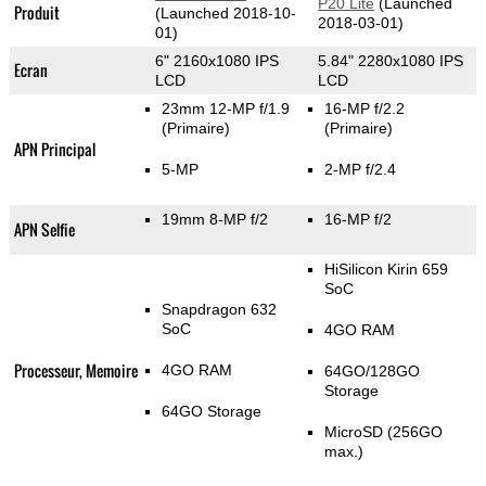
P20 Lite
(Launched
Produit
(Launched 2018-10-
2018-03-01)
01)
6" 2160x1080 IPS
5.84" 2280x1080 IPS
Ecran
LCD
LCD
23mm 12-MP f/1.9
16-MP f/2.2
(Primaire)
(Primaire)
APN Principal
5-MP
2-MP f/2.4
19mm 8-MP f/2
16-MP f/2
APN Selfie
HiSilicon Kirin 659
SoC
Snapdragon 632
SoC
4GO RAM
Processeur, Memoire
4GO RAM
64GO/128GO
Storage
64GO Storage
MicroSD (256GO
max.)