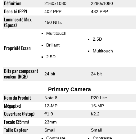
Définition
2160x1080
2280x1080
Densité (PPP)
402 PPP
432 PPP
Luminosité Max.
450 NITs
(Specs)
Multitouch
2.5D
Brillant
Propriété Ecran
Multitouch
2.5D
Bits par composant
24 bit
24 bit
couleur (RGB)
Primary Camera
Nom du Produit
Note 8
P20 Lite
Mégapixel
12-MP
16-MP
Ouverture (f-stop)
f/1.9
f/2.2
Focale (35mm)
23mm
Taille Capteur
Small
Small
Contraste
Contraste