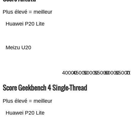
Plus élevé = meilleur
Huawei P20 Lite
Meizu U20
40000
45000
50000
55000
60000
65000
70
Score Geekbench 4 Single-Thread
Plus élevé = meilleur
Huawei P20 Lite