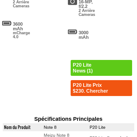
16-MP,
2 Arrière
Cameras
f/2.2
2 Arrière
Cameras
3600
mAh
3000
mCharge
4.0
mAh
P20 Lite
News (1)
P20 Lite Prix
$230. Chercher
Spécifications Principales
Nom du Produit
Note 8
P20 Lite
Meizu Note 8