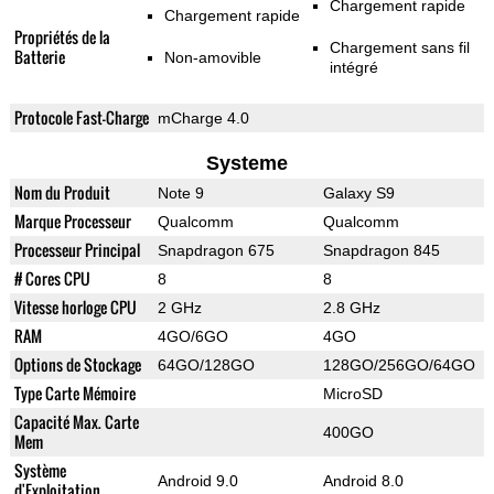
Chargement rapide
Chargement rapide
Propriétés de la
Chargement sans fil
Batterie
Non-amovible
intégré
Protocole Fast-Charge
mCharge 4.0
Systeme
Nom du Produit
Note 9
Galaxy S9
Marque Processeur
Qualcomm
Qualcomm
Processeur Principal
Snapdragon 675
Snapdragon 845
# Cores CPU
8
8
Vitesse horloge CPU
2 GHz
2.8 GHz
RAM
4GO/6GO
4GO
Options de Stockage
64GO/128GO
128GO/256GO/64GO
Type Carte Mémoire
MicroSD
Capacité Max. Carte
400GO
Mem
Système
Android 9.0
Android 8.0
d'Exploitation