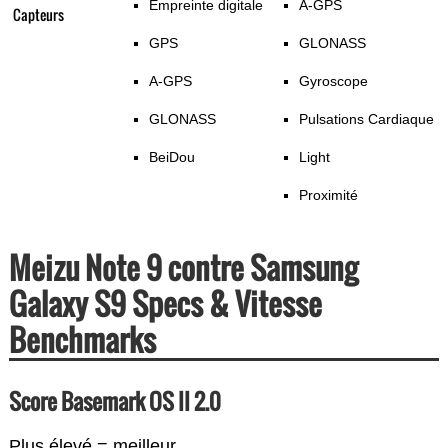
Empreinte digitale
A-GPS
Capteurs
GPS
GLONASS
A-GPS
Gyroscope
GLONASS
Pulsations Cardiaque
BeiDou
Light
Proximité
Meizu Note 9 contre Samsung
Galaxy S9 Specs & Vitesse
Benchmarks
Score Basemark OS II 2.0
Plus élevé = meilleur