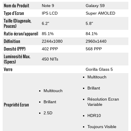
Nom du Produit
Note 9
Galaxy S9
Type d'Ecran
IPS LCD
Super AMOLED
Taille (Diagonale,
6.2"
5.8"
Pouces)
Ratio écran/appareil
85.1%
84.1%
Définition
2244x1080
2960x1440
Densité (PPP)
402 PPP
568 PPP
Luminosité Max.
450 NITs
(Specs)
Verre
Gorilla Glass 5
Multitouch
Brillant
Multitouch
Résolution Ecran
Brillant
Propriété Ecran
Variable
2.5D
HDR10
Toujours Visible