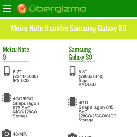
Meizu Note 9 contre Samsung Galaxy S9
Meizu
Note
Samsung
9
Galaxy S9
6.2"
5.8"
(2244x1080)
(2960x1440)
IPS LCD
Super
AMOLED
4GO/6GO
4GO
Snapdragon
Snapdragon 845
675 SoC
SoC
64GO/128GO
Storage
128GO/256GO/64GO
Storage
48-MP,