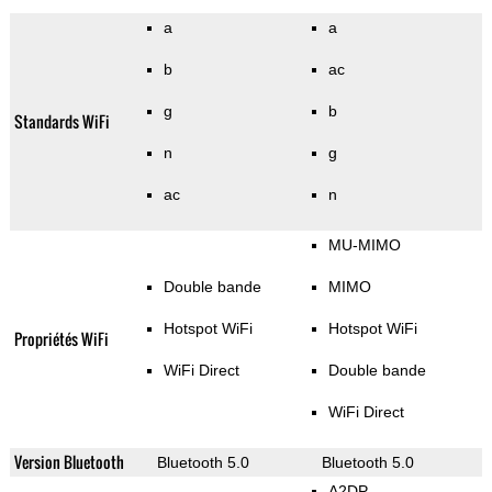
a
a
b
ac
g
b
Standards WiFi
n
g
ac
n
MU-MIMO
Double bande
MIMO
Hotspot WiFi
Hotspot WiFi
Propriétés WiFi
WiFi Direct
Double bande
WiFi Direct
Version Bluetooth
Bluetooth 5.0
Bluetooth 5.0
A2DP