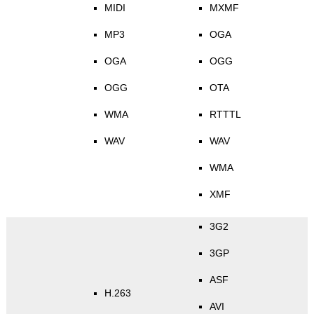
MIDI
MXMF
MP3
OGA
OGA
OGG
OGG
OTA
WMA
RTTTL
WAV
WAV
WMA
XMF
3G2
3GP
ASF
H.263
AVI