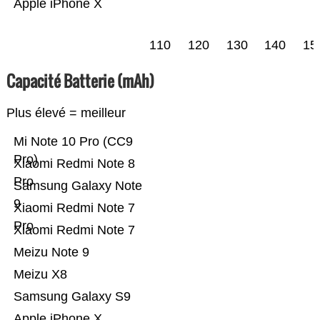
Apple iPhone X
110
120
130
140
15
Capacité Batterie (mAh)
Plus élevé = meilleur
Mi Note 10 Pro (CC9
Pro)
Xiaomi Redmi Note 8
Pro
Samsung Galaxy Note
9
Xiaomi Redmi Note 7
Pro
Xiaomi Redmi Note 7
Meizu Note 9
Meizu X8
Samsung Galaxy S9
Apple iPhone X