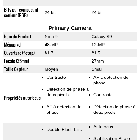
Bits par composant
24 bit
24 bit
couleur (RGB)
Primary Camera
Nom du Produit
Note 9
Galaxy S9
Mégapixel
48-MP
12-MP
Ouverture (f-stop)
f/1.7
f/1.5
Focale (35mm)
27mm
Taille Capteur
Moyen
Small
Contraste
AF à détection de
phase
Détection de phase à
deux pixels
Contraste
Propriétés autofocus
AF à détection de
Détection de phase à
phase
deux pixels
Autofocus
Double Flash LED
Stabilization Photo