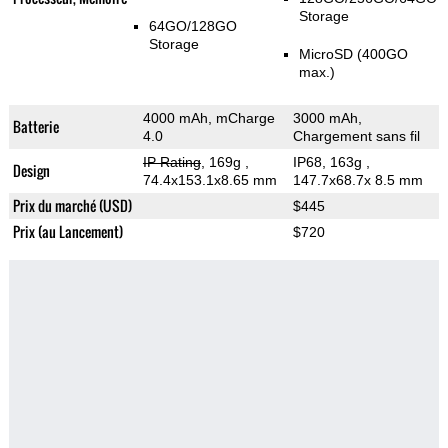
Storage
64GO/128GO
Storage
MicroSD (400GO
max.)
4000 mAh, mCharge
3000 mAh,
Batterie
4.0
Chargement sans fil
IP Rating
, 169g
,
IP68, 163g
,
Design
74.4x153.1x8.65 mm
147.7x68.7x 8.5 mm
Prix du marché (USD)
$445
Prix (au Lancement)
$720