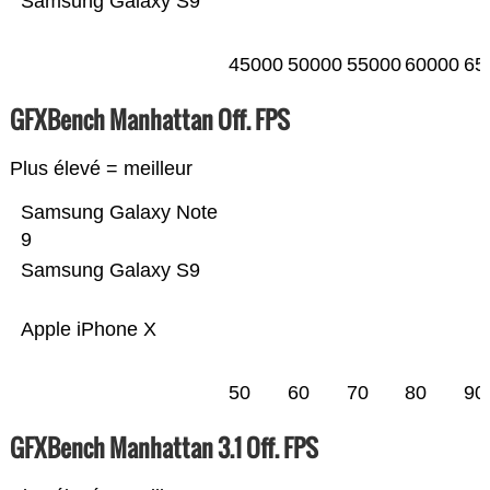
Samsung Galaxy S9
45000
50000
55000
60000
65
GFXBench Manhattan Off. FPS
Plus élevé = meilleur
Samsung Galaxy Note
9
Samsung Galaxy S9
Apple iPhone X
50
60
70
80
90
GFXBench Manhattan 3.1 Off. FPS