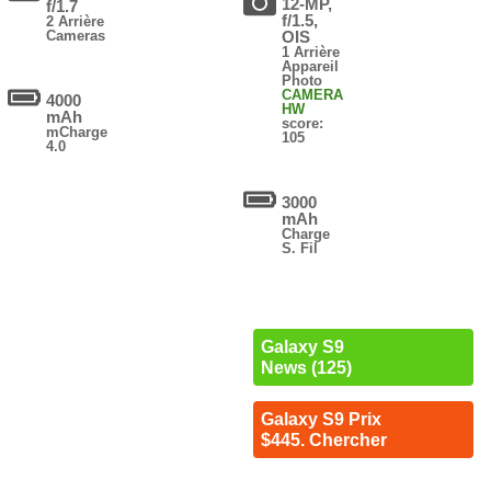
12-MP,
f/1.7
f/1.5,
2 Arrière
Cameras
OIS
1 Arrière
Appareil
Photo
CAMERA
4000
HW
mAh
score:
mCharge
105
4.0
3000
mAh
Charge
S. Fil
Galaxy S9
News (125)
Galaxy S9 Prix
$445. Chercher