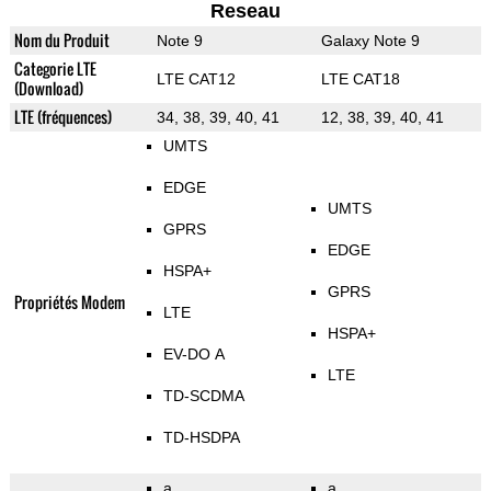
Reseau
Nom du Produit
Note 9
Galaxy Note 9
Categorie LTE
LTE CAT12
LTE CAT18
(Download)
LTE (fréquences)
34, 38, 39, 40, 41
12, 38, 39, 40, 41
UMTS
EDGE
UMTS
GPRS
EDGE
HSPA+
GPRS
Propriétés Modem
LTE
HSPA+
EV-DO A
LTE
TD-SCDMA
TD-HSDPA
a
a