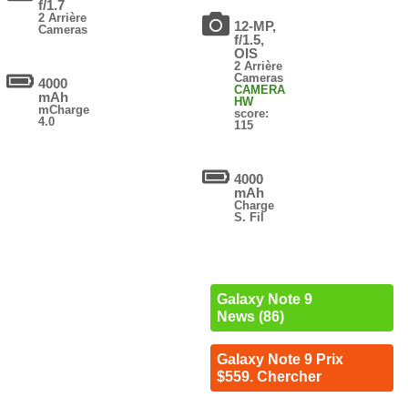
f/1.7
2 Arrière
12-MP,
Cameras
f/1.5,
OIS
2 Arrière
Cameras
4000
CAMERA
mAh
HW
mCharge
score:
4.0
115
4000
mAh
Charge
S. Fil
Galaxy Note 9
News (86)
Galaxy Note 9 Prix
$559. Chercher