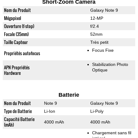
Short-Zoom Camera
Nom du Produit
Galaxy Note 9
Mégapixel
12-MP
Ouverture (f-stop)
f/2.4
Focale (35mm)
52mm
Taille Capteur
Très petit
Focus Fixe
Propriétés autofocus
Stabilization Photo
APN Propriétés
Optique
Hardware
Batterie
Nom du Produit
Note 9
Galaxy Note 9
Type de Batterie
Li-Ion
Li-Poly
Capacité Batterie
4000 mAh
4000 mAh
(mAh)
Chargement sans fil