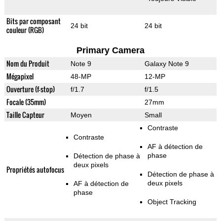
Bits par composant
24 bit
24 bit
couleur (RGB)
Primary Camera
Nom du Produit
Note 9
Galaxy Note 9
Mégapixel
48-MP
12-MP
Ouverture (f-stop)
f/1.7
f/1.5
Focale (35mm)
27mm
Taille Capteur
Moyen
Small
Contraste
Contraste
AF à détection de
phase
Détection de phase à
deux pixels
Propriétés autofocus
Détection de phase à
deux pixels
AF à détection de
phase
Object Tracking