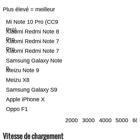
Plus élevé = meilleur
Mi Note 10 Pro (CC9
Pro)
Xiaomi Redmi Note 8
Pro
Xiaomi Redmi Note 7
Pro
Xiaomi Redmi Note 7
Samsung Galaxy Note
9
Meizu Note 9
Meizu X8
Samsung Galaxy S9
Apple iPhone X
Oppo F1
2000
3000
4000
5000
60
Vitesse de chargement