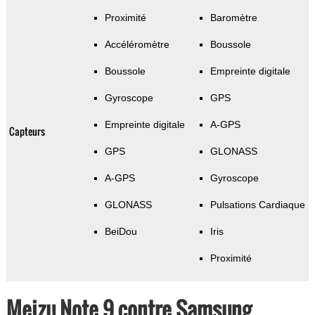
Proximité
Baromètre
Accéléromètre
Boussole
Boussole
Empreinte digitale
Gyroscope
GPS
Empreinte digitale
A-GPS
Capteurs
GPS
GLONASS
A-GPS
Gyroscope
GLONASS
Pulsations Cardiaque
BeiDou
Iris
Proximité
Meizu Note 9 contre Samsung