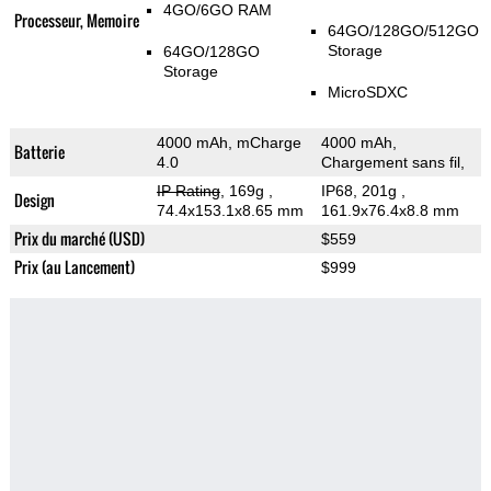
4GO/6GO RAM
Processeur, Memoire
64GO/128GO/512GO
Storage
64GO/128GO
Storage
MicroSDXC
4000 mAh, mCharge
4000 mAh,
Batterie
4.0
Chargement sans fil,
IP Rating
, 169g
,
IP68, 201g
,
Design
74.4x153.1x8.65 mm
161.9x76.4x8.8 mm
Prix du marché (USD)
$559
Prix (au Lancement)
$999