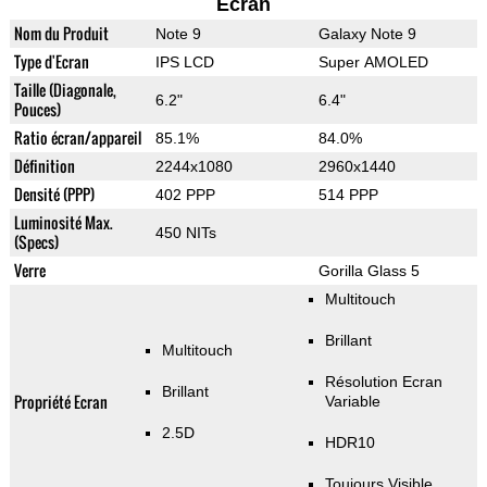
Ecran
Nom du Produit
Note 9
Galaxy Note 9
Type d'Ecran
IPS LCD
Super AMOLED
Taille (Diagonale,
6.2"
6.4"
Pouces)
Ratio écran/appareil
85.1%
84.0%
Définition
2244x1080
2960x1440
Densité (PPP)
402 PPP
514 PPP
Luminosité Max.
450 NITs
(Specs)
Verre
Gorilla Glass 5
Multitouch
Brillant
Multitouch
Résolution Ecran
Brillant
Propriété Ecran
Variable
2.5D
HDR10
Toujours Visible