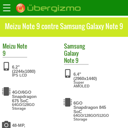
Meizu Note 9 contre Samsung Galaxy Note 9
Meizu
Note
Samsung
9
Galaxy
Note 9
6.2"
(2244x1080)
6.4"
IPS LCD
(2960x1440)
Super
AMOLED
4GO/6GO
Snapdragon
675 SoC
6GO
64GO/128GO
Snapdragon 845
Storage
SoC
64GO/128GO/512GO
Storage
48-MP,