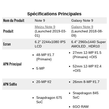
Spécifications Principales
Nom du Produit
Note 9
Galaxy Note 9
Meizu Note 9
Galaxy Note 9
Produit
(Launched 2019-03-
(Launched 2018-08-
01)
09)
6.2" 2244x1080 IPS
6.4" 2960x1440 Super
Ecran
LCD
AMOLED , HDR10
27mm 12-MP f/1.5
48-MP f/1.7
(Primaire)
+OIS
(Primaire)
APN Principal
52mm 12-MP f/2.4
5-MP
+OIS
20-MP f/2
26mm 8-MP f/1.7
APN Selfie
Snapdragon 845
SoC
Snapdragon 675
SoC
6GO RAM