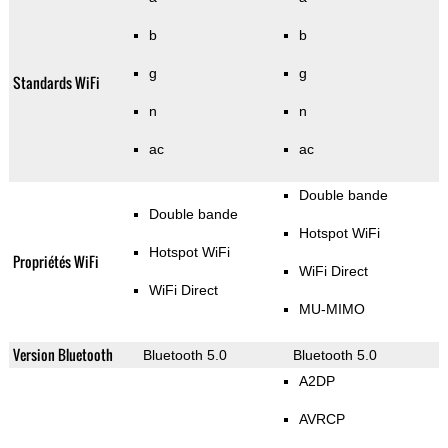
b
b
g
g
Standards WiFi
n
n
ac
ac
Double bande
Double bande
Hotspot WiFi
Hotspot WiFi
Propriétés WiFi
WiFi Direct
WiFi Direct
MU-MIMO
Version Bluetooth
Bluetooth 5.0
Bluetooth 5.0
A2DP
AVRCP