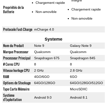
intégré
Chargement rapide
Propriétés de la
Chargement rapide
Batterie
Non-amovible
Non-amovible
Protocole Fast-Charge
mCharge 4.0
Systeme
Nom du Produit
Note 9
Galaxy Note 9
Marque Processeur
Qualcomm
Qualcomm
Processeur Principal
Snapdragon 675
Snapdragon 845
# Cores CPU
8
8
Vitesse horloge CPU
2 GHz
2.8 GHz
RAM
4GO/6GO
6GO
Options de Stockage
64GO/128GO
64GO/128GO/512GO
Type Carte Mémoire
MicroSDXC
Système
Android 9.0
Android 8.1
d'Exploitation