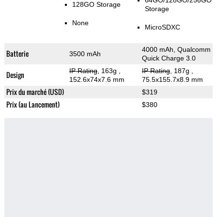
64GO/128GO/256GO
128GO Storage
Storage
None
MicroSDXC
4000 mAh, Qualcomm
Batterie
3500 mAh
Quick Charge 3.0
IP Rating
, 163g
,
IP Rating
, 187g
,
Design
152.6x74x7.6 mm
75.5x155.7x8.9 mm
Prix du marché (USD)
$319
Prix (au Lancement)
$380