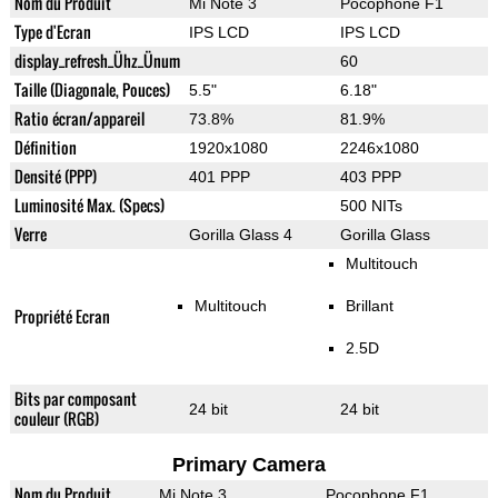
Nom du Produit
Mi Note 3
Pocophone F1
Type d'Ecran
IPS LCD
IPS LCD
display_refresh_Ühz_Ünum
60
Taille (Diagonale, Pouces)
5.5"
6.18"
Ratio écran/appareil
73.8%
81.9%
Définition
1920x1080
2246x1080
Densité (PPP)
401 PPP
403 PPP
Luminosité Max. (Specs)
500 NITs
Verre
Gorilla Glass 4
Gorilla Glass
Multitouch
Multitouch
Brillant
Propriété Ecran
2.5D
Bits par composant
24 bit
24 bit
couleur (RGB)
Primary Camera
Nom du Produit
Mi Note 3
Pocophone F1