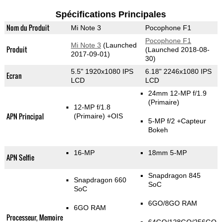
Spécifications Principales
Nom du Produit
Mi Note 3
Pocophone F1
Pocophone F1
Mi Note 3
(Launched
Produit
(Launched 2018-08-
2017-09-01)
30)
5.5" 1920x1080 IPS
6.18" 2246x1080 IPS
Ecran
LCD
LCD
24mm 12-MP f/1.9
(Primaire)
12-MP f/1.8
APN Principal
(Primaire)
+OIS
5-MP f/2
+Capteur
Bokeh
16-MP
18mm 5-MP
APN Selfie
Snapdragon 845
Snapdragon 660
SoC
SoC
6GO/8GO RAM
6GO RAM
Processeur, Memoire