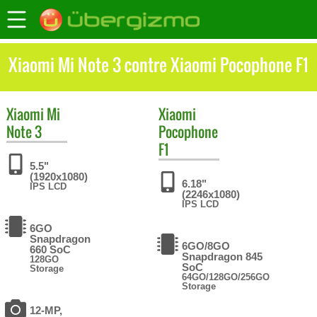
Xiaomi Mi Note 3 contre Xiaomi Pocophone F1
Xiaomi
Mi
Xiaomi
Note 3
Pocophone
F1
5.5"
(1920x1080)
6.18"
IPS LCD
(2246x1080)
IPS LCD
6GO
Snapdragon
6GO/8GO
660 SoC
Snapdragon 845
128GO
SoC
Storage
64GO/128GO/256GO
Storage
12-MP,