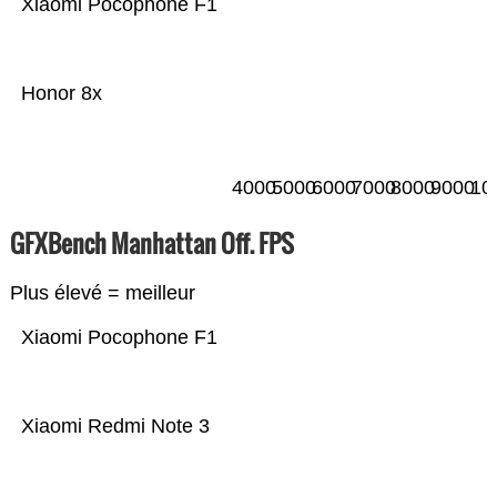
Xiaomi Pocophone F1
Honor 8x
4000
5000
6000
7000
8000
9000
10
GFXBench Manhattan Off. FPS
Plus élevé = meilleur
Xiaomi Pocophone F1
Xiaomi Redmi Note 3