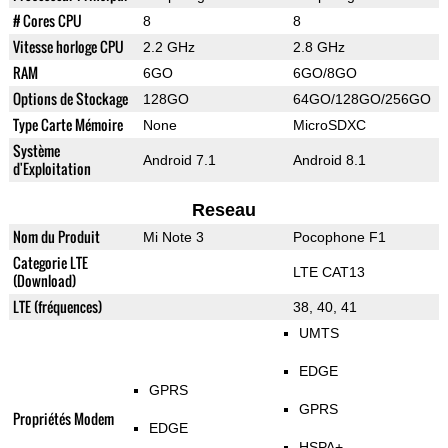
# Cores CPU
8
8
Vitesse horloge CPU
2.2 GHz
2.8 GHz
RAM
6GO
6GO/8GO
Options de Stockage
128GO
64GO/128GO/256GO
Type Carte Mémoire
None
MicroSDXC
Système
Android 7.1
Android 8.1
d'Exploitation
Reseau
Nom du Produit
Mi Note 3
Pocophone F1
Categorie LTE
LTE CAT13
(Download)
LTE (fréquences)
38, 40, 41
UMTS
EDGE
GPRS
GPRS
Propriétés Modem
EDGE
HSPA+