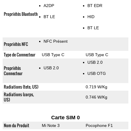
A2DP
BT EDR
Propriétés Bluetooth
BT LE
HID
BT LE
NFC Présent
Propriétés NFC
Type de Connecteur
USB Type C
USB Type C
USB 2.0
Propriétés
USB 2.0
Connecteur
USB OTG
Radiations (tete, US)
0.719 W/Kg
Radiations (corps,
0.746 W/Kg
US)
Carte SIM 0
Nom du Produit
Mi Note 3
Pocophone F1