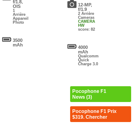
f/1.8,
12-MP,
OIS
f/1.9
1
2 Arrière
Arrière
Cameras
Appareil
CAMERA
Photo
HW
score: 82
3500
mAh
4000
mAh
Qualcomm
Quick
Charge 3.0
Pocophone F1
News (3)
Pocophone F1 Prix
$319. Chercher