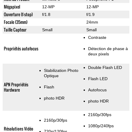
Mégapixel
12-MP
12-MP
Ouverture (f-stop)
f/1.8
f/1.9
Focale (35mm)
24mm
Taille Capteur
Small
Small
Contraste
Propriétés autofocus
Détection de phase à
deux pixels
Double Flash LED
Stabilization Photo
Optique
Flash LED
APN Propriétés
Flash
Hardware
Autofocus
photo HDR
photo HDR
2160p/30fps
2160p/30fps
1080p/240fps
Résolutions Vidéo
720p/120fps