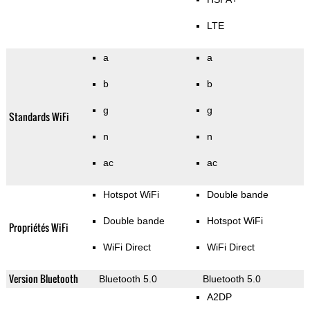
LTE
a
a
b
b
g
g
Standards WiFi
n
n
ac
ac
Hotspot WiFi
Double bande
Double bande
Hotspot WiFi
Propriétés WiFi
WiFi Direct
WiFi Direct
Version Bluetooth
Bluetooth 5.0
Bluetooth 5.0
A2DP