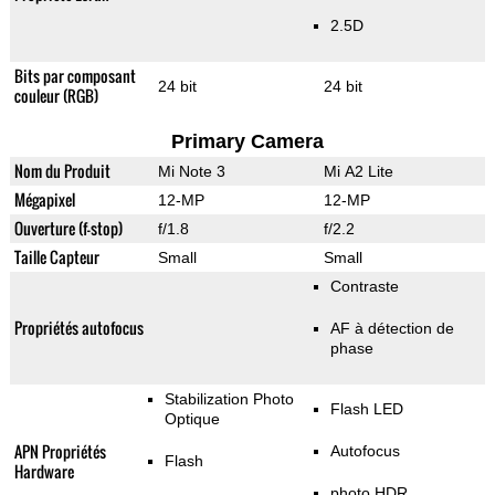
2.5D
Bits par composant
24 bit
24 bit
couleur (RGB)
Primary Camera
Nom du Produit
Mi Note 3
Mi A2 Lite
Mégapixel
12-MP
12-MP
Ouverture (f-stop)
f/1.8
f/2.2
Taille Capteur
Small
Small
Contraste
Propriétés autofocus
AF à détection de
phase
Stabilization Photo
Flash LED
Optique
APN Propriétés
Autofocus
Flash
Hardware
photo HDR