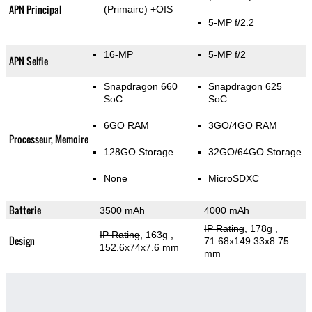
APN Principal
(Primaire)
+OIS
5-MP f/2.2
16-MP
5-MP f/2
APN Selfie
Snapdragon 660
Snapdragon 625
SoC
SoC
6GO RAM
3GO/4GO RAM
Processeur, Memoire
128GO Storage
32GO/64GO Storage
None
MicroSDXC
Batterie
3500 mAh
4000 mAh
IP Rating
, 178g
,
IP Rating
, 163g
,
Design
71.68x149.33x8.75
152.6x74x7.6 mm
mm