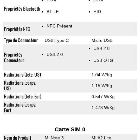
Propriétés Bluetooth
BT LE
HID
NFC Présent
Propriétés NFC
Type de Connecteur
USB Type C
Micro USB
USB 2.0
Propriétés
USB 2.0
Connecteur
USB OTG
Radiations (tete, US)
1.04 W/Kg
Radiations (corps,
1.15 W/Kg
US)
Radiations (tete, Eur)
0.547 W/Kg
Radiations (corps,
1.473 W/Kg
Eur)
Carte SIM 0
Nom du Produit
Mi Note 3
Mi A2 Lite