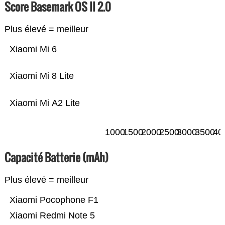
Score Basemark OS II 2.0
Plus élevé = meilleur
Xiaomi Mi 6
Xiaomi Mi 8 Lite
Xiaomi Mi A2 Lite
1000
1500
2000
2500
3000
3500
40
Capacité Batterie (mAh)
Plus élevé = meilleur
Xiaomi Pocophone F1
Xiaomi Redmi Note 5