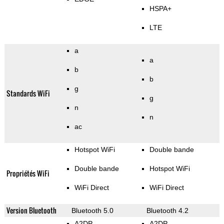
HSPA+
LTE
a
a
b
b
g
Standards WiFi
g
n
n
ac
Hotspot WiFi
Double bande
Double bande
Hotspot WiFi
Propriétés WiFi
WiFi Direct
WiFi Direct
Version Bluetooth
Bluetooth 5.0
Bluetooth 4.2
A2DP
A2DP