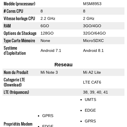
Modèle (processeur)
MSM8953
# Cores CPU
8
8
Vitesse horloge CPU
2.2 GHz
2 GHz
RAM
6GO
3GO/4GO
Options de Stockage
128GO
32GO/64GO
Type Carte Mémoire
None
MicroSDXC
Système
Android 7.1
Android 8.1
d'Exploitation
Reseau
Nom du Produit
Mi Note 3
Mi A2 Lite
Categorie LTE
LTE CAT6
(Download)
LTE (fréquences)
38, 39, 40, 41
UMTS
EDGE
GPRS
GPRS
Propriétés Modem
EDGE