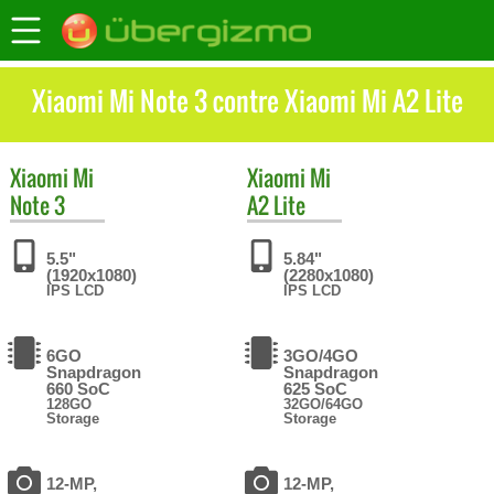
Xiaomi Mi Note 3 contre Xiaomi Mi A2 Lite
Xiaomi
Mi
Xiaomi
Mi
Note 3
A2 Lite
5.5"
5.84"
(1920x1080)
(2280x1080)
IPS LCD
IPS LCD
6GO
3GO/4GO
Snapdragon
Snapdragon
660 SoC
625 SoC
128GO
32GO/64GO
Storage
Storage
12-MP,
12-MP,