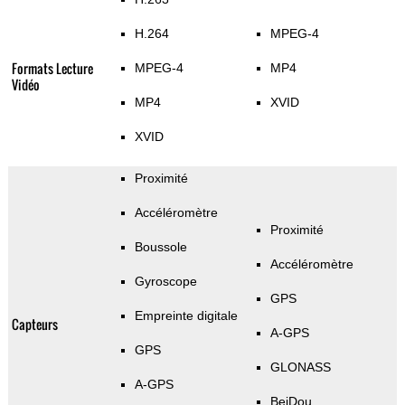
H.264
MPEG-4
Formats Lecture
MPEG-4
MP4
Vidéo
MP4
XVID
XVID
Proximité
Accéléromètre
Proximité
Boussole
Accéléromètre
Gyroscope
GPS
Empreinte digitale
Capteurs
A-GPS
GPS
GLONASS
A-GPS
BeiDou