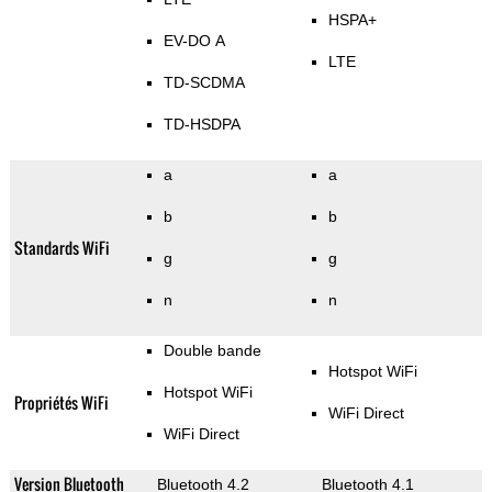
HSPA+
EV-DO A
LTE
TD-SCDMA
TD-HSDPA
a
a
b
b
Standards WiFi
g
g
n
n
Double bande
Hotspot WiFi
Hotspot WiFi
Propriétés WiFi
WiFi Direct
WiFi Direct
Version Bluetooth
Bluetooth 4.2
Bluetooth 4.1