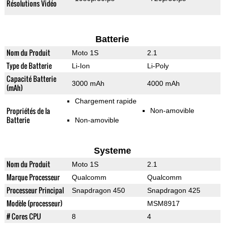
Résolutions Vidéo
Batterie
Nom du Produit
Moto 1S
2.1
Type de Batterie
Li-Ion
Li-Poly
Capacité Batterie
3000 mAh
4000 mAh
(mAh)
Chargement rapide
Propriétés de la
Non-amovible
Batterie
Non-amovible
Systeme
Nom du Produit
Moto 1S
2.1
Marque Processeur
Qualcomm
Qualcomm
Processeur Principal
Snapdragon 450
Snapdragon 425
Modèle (processeur)
MSM8917
# Cores CPU
8
4