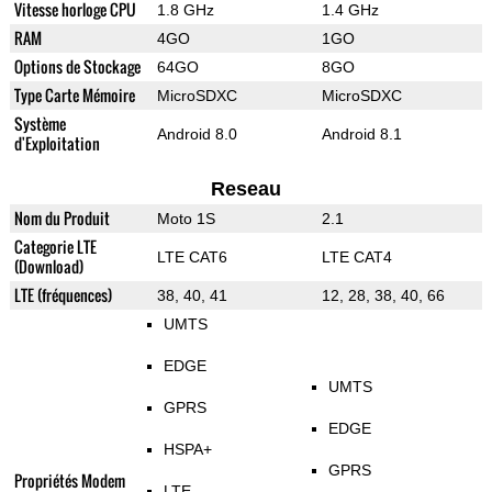
Vitesse horloge CPU
1.8 GHz
1.4 GHz
RAM
4GO
1GO
Options de Stockage
64GO
8GO
Type Carte Mémoire
MicroSDXC
MicroSDXC
Système
Android 8.0
Android 8.1
d'Exploitation
Reseau
Nom du Produit
Moto 1S
2.1
Categorie LTE
LTE CAT6
LTE CAT4
(Download)
LTE (fréquences)
38, 40, 41
12, 28, 38, 40, 66
UMTS
EDGE
UMTS
GPRS
EDGE
HSPA+
GPRS
Propriétés Modem
LTE