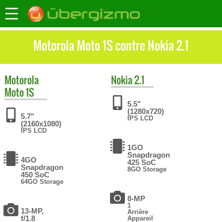
Motorola Moto 1S contre Nokia 2.1
Motorola
Nokia
2.1
Moto 1S
5.5"
(1280x720)
5.7"
IPS LCD
(2160x1080)
IPS LCD
1GO
Snapdragon
4GO
425 SoC
Snapdragon
8GO Storage
450 SoC
64GO Storage
8-MP
1
13-MP,
Arrière
f/1.8
Appareil