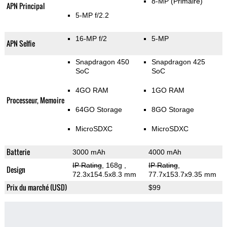
8-MP
(Primaire)
APN Principal
5-MP f/2.2
16-MP f/2
5-MP
APN Selfie
Snapdragon 450
Snapdragon 425
SoC
SoC
4GO RAM
1GO RAM
Processeur, Memoire
64GO Storage
8GO Storage
MicroSDXC
MicroSDXC
Batterie
3000 mAh
4000 mAh
IP Rating
, 168g
,
IP Rating
,
Design
72.3x154.5x8.3 mm
77.7x153.7x9.35 mm
Prix du marché (USD)
$99