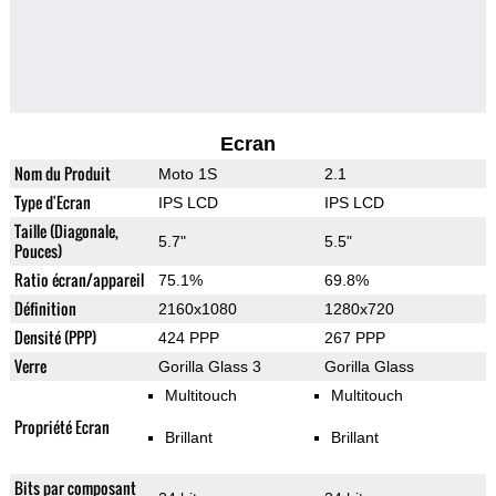
Ecran
Nom du Produit
Moto 1S
2.1
Type d'Ecran
IPS LCD
IPS LCD
Taille (Diagonale,
5.7"
5.5"
Pouces)
Ratio écran/appareil
75.1%
69.8%
Définition
2160x1080
1280x720
Densité (PPP)
424 PPP
267 PPP
Verre
Gorilla Glass 3
Gorilla Glass
Multitouch
Multitouch
Propriété Ecran
Brillant
Brillant
Bits par composant