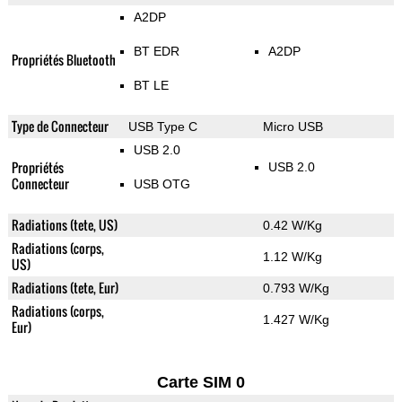
A2DP
BT EDR
A2DP
Propriétés Bluetooth
BT LE
Type de Connecteur
USB Type C
Micro USB
USB 2.0
Propriétés
USB 2.0
Connecteur
USB OTG
Radiations (tete, US)
0.42 W/Kg
Radiations (corps,
1.12 W/Kg
US)
Radiations (tete, Eur)
0.793 W/Kg
Radiations (corps,
1.427 W/Kg
Eur)
Carte SIM 0