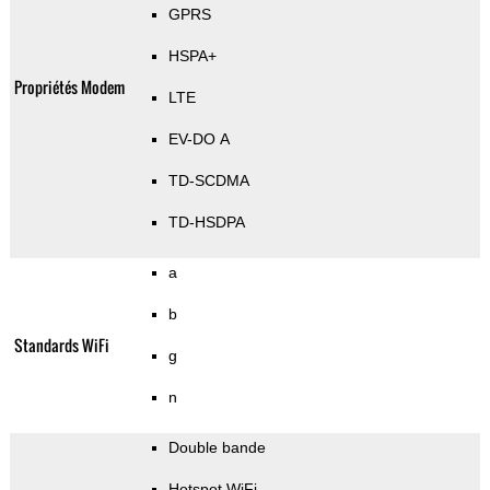
GPRS
HSPA+
Propriétés Modem
LTE
EV-DO A
TD-SCDMA
TD-HSDPA
a
b
Standards WiFi
g
n
Double bande
Hotspot WiFi