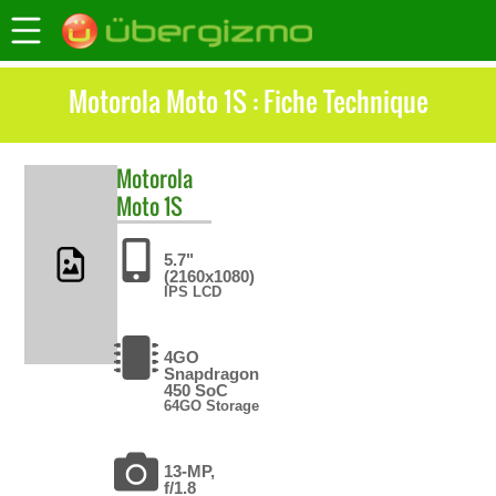
Motorola Moto 1S : Fiche Technique
Motorola
Moto 1S
5.7"
(2160x1080)
IPS LCD
4GO
Snapdragon
450 SoC
64GO Storage
13-MP,
f/1.8