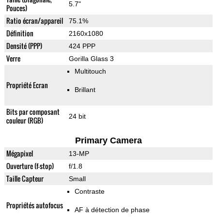
5.7"
Pouces)
Ratio écran/appareil
75.1%
Définition
2160x1080
Densité (PPP)
424 PPP
Verre
Gorilla Glass 3
Multitouch
Propriété Ecran
Brillant
Bits par composant
24 bit
couleur (RGB)
Primary Camera
Mégapixel
13-MP
Ouverture (f-stop)
f/1.8
Taille Capteur
Small
Contraste
Propriétés autofocus
AF à détection de phase