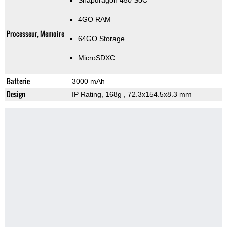
Snapdragon 450 SoC
4GO RAM
Processeur, Memoire
64GO Storage
MicroSDXC
Batterie
3000 mAh
Design
IP Rating
, 168g
, 72.3x154.5x8.3 mm