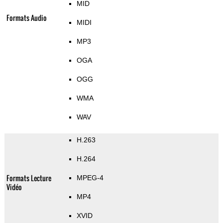
MID
Formats Audio
MIDI
MP3
OGA
OGG
WMA
WAV
H.263
H.264
Formats Lecture
MPEG-4
Vidéo
MP4
XVID