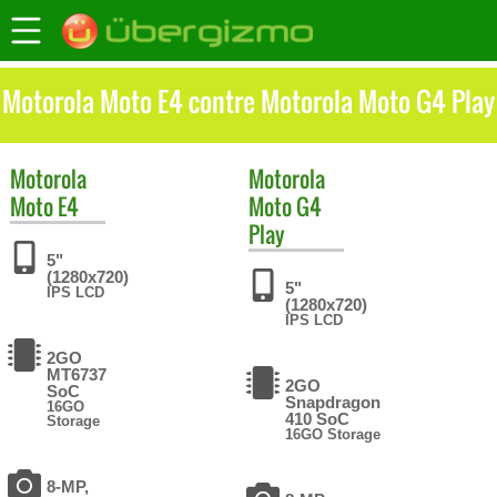
Motorola Moto E4 contre Motorola Moto G4 Play
Motorola
Motorola
Moto E4
Moto G4
Play
5"
(1280x720)
5"
IPS LCD
(1280x720)
IPS LCD
2GO
MT6737
2GO
SoC
Snapdragon
16GO
410 SoC
Storage
16GO Storage
8-MP,