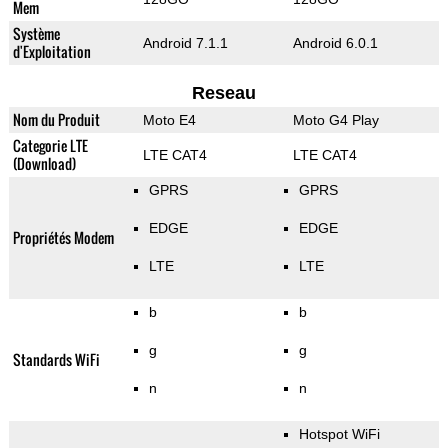
Mem
Système
Android 7.1.1
Android 6.0.1
d'Exploitation
Reseau
Nom du Produit
Moto E4
Moto G4 Play
Categorie LTE
LTE CAT4
LTE CAT4
(Download)
GPRS
GPRS
EDGE
EDGE
Propriétés Modem
LTE
LTE
b
b
g
g
Standards WiFi
n
n
Hotspot WiFi