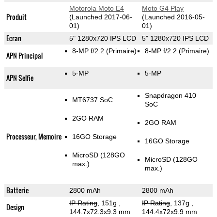
Motorola Moto E4
Moto G4 Play
Produit
(Launched 2017-06-
(Launched 2016-05-
01)
01)
Ecran
5" 1280x720 IPS LCD
5" 1280x720 IPS LCD
8-MP f/2.2
(Primaire)
8-MP f/2.2
(Primaire)
APN Principal
5-MP
5-MP
APN Selfie
Snapdragon 410
MT6737 SoC
SoC
2GO RAM
2GO RAM
Processeur, Memoire
16GO Storage
16GO Storage
MicroSD (128GO
MicroSD (128GO
max.)
max.)
Batterie
2800 mAh
2800 mAh
IP Rating
, 151g
,
IP Rating
, 137g
,
Design
144.7x72.3x9.3 mm
144.4x72x9.9 mm