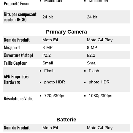
Multitouch
Multitouch
Propriété Ecran
Bits par composant
24 bit
24 bit
couleur (RGB)
Primary Camera
Nom du Produit
Moto E4
Moto G4 Play
Mégapixel
8-MP
8-MP
Ouverture (f-stop)
f/2.2
f/2.2
Taille Capteur
Small
Small
Flash
Flash
APN Propriétés
Hardware
photo HDR
photo HDR
720p/30fps
1080p/30fps
Résolutions Vidéo
Batterie
Nom du Produit
Moto E4
Moto G4 Play