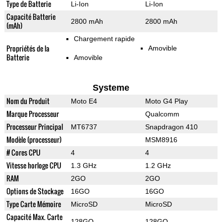
Type de Batterie
Li-Ion
Li-Ion
Capacité Batterie
2800 mAh
2800 mAh
(mAh)
Chargement rapide
Propriétés de la
Amovible
Batterie
Amovible
Systeme
Nom du Produit
Moto E4
Moto G4 Play
Marque Processeur
Qualcomm
Processeur Principal
MT6737
Snapdragon 410
Modèle (processeur)
MSM8916
# Cores CPU
4
4
Vitesse horloge CPU
1.3 GHz
1.2 GHz
RAM
2GO
2GO
Options de Stockage
16GO
16GO
Type Carte Mémoire
MicroSD
MicroSD
Capacité Max. Carte
128GO
128GO