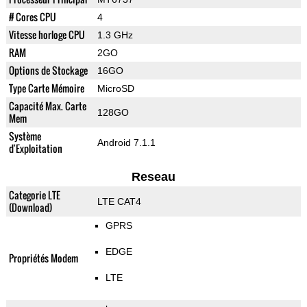
# Cores CPU
4
Vitesse horloge CPU
1.3 GHz
RAM
2GO
Options de Stockage
16GO
Type Carte Mémoire
MicroSD
Capacité Max. Carte
128GO
Mem
Système
Android 7.1.1
d'Exploitation
Reseau
Categorie LTE
LTE CAT4
(Download)
GPRS
EDGE
Propriétés Modem
LTE