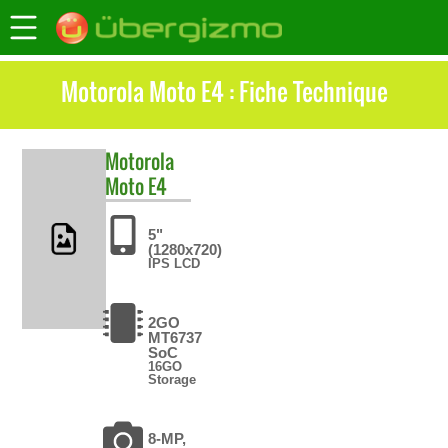
Motorola Moto E4 : Fiche Technique
Motorola
Moto E4
5"
(1280x720)
IPS LCD
2GO
MT6737
SoC
16GO
Storage
8-MP,