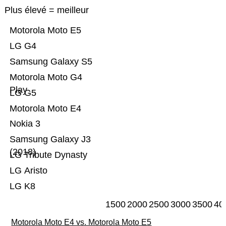
Plus élevé = meilleur
Motorola Moto E5
LG G4
Samsung Galaxy S5
Motorola Moto G4
Play
LG G5
Motorola Moto E4
Nokia 3
Samsung Galaxy J3
(2018)
LG Tribute Dynasty
LG Aristo
LG K8
1500
2000
2500
3000
3500
40
Motorola Moto E4 vs. Motorola Moto E5