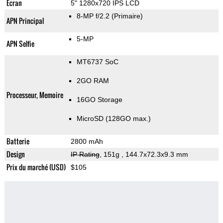
Ecran
5" 1280x720 IPS LCD
8-MP f/2.2
(Primaire)
APN Principal
5-MP
APN Selfie
MT6737 SoC
2GO RAM
Processeur, Memoire
16GO Storage
MicroSD (128GO max.)
Batterie
2800 mAh
Design
IP Rating
, 151g
, 144.7x72.3x9.3 mm
Prix du marché (USD)
$105