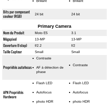
Brillant
Brillant
Bits par composant
24 bit
24 bit
couleur (RGB)
Primary Camera
Nom du Produit
Moto E5
3.1
Mégapixel
13-MP
13-MP
Ouverture (f-stop)
f/2.2
f/2
Taille Capteur
Small
Small
Contraste
Contraste
Propriétés autofocus
AF à détection de
phase
Flash LED
Flash LED
APN Propriétés
Autofocus
Autofocus
Hardware
photo HDR
photo HDR