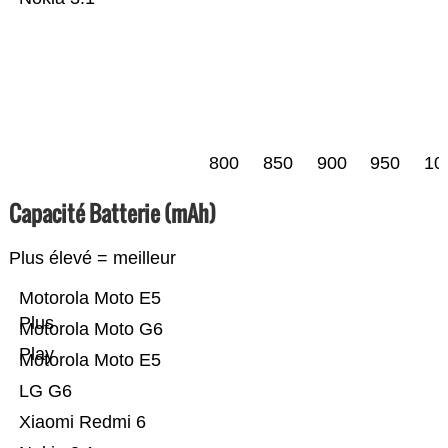
800
850
900
950
10
Capacité Batterie (mAh)
Plus élevé = meilleur
Motorola Moto E5
Plus
Motorola Moto G6
Play
Motorola Moto E5
LG G6
Xiaomi Redmi 6