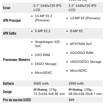
5.7" 1440x720 IPS
5.2" 1440x720 IPS
Ecran
LCD
LCD
13-MP f/2.2
13-MP f/2
(Primaire)
APN Principal
(Primaire)
5-MP f/2.2
8-MP f/2
APN Selfie
Snapdragon 425
MT6750N SoC
SoC
2GO/3GO RAM
2GO RAM
Processeur, Memoire
16GO/32GO Storage
16GO Storage
MicroSDXC
MicroSDXC
Batterie
4000 mAh
2990 mAh
IP Rating
, 174g
,
IP Rating
, 138g
,
Design
72.2x154.4x8.95 mm
68.65x146.25x8.7 mm
Prix du marché (USD)
$99