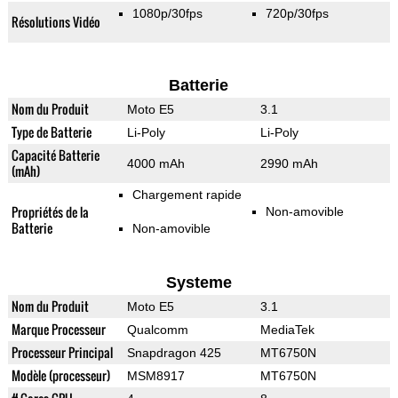
1080p/30fps
720p/30fps
Résolutions Vidéo
Batterie
Nom du Produit
Moto E5
3.1
Type de Batterie
Li-Poly
Li-Poly
Capacité Batterie
4000 mAh
2990 mAh
(mAh)
Chargement rapide
Propriétés de la
Non-amovible
Batterie
Non-amovible
Systeme
Nom du Produit
Moto E5
3.1
Marque Processeur
Qualcomm
MediaTek
Processeur Principal
Snapdragon 425
MT6750N
Modèle (processeur)
MSM8917
MT6750N