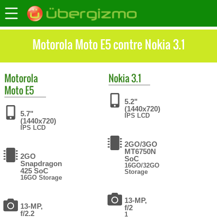
Motorola Moto E5 contre Nokia 3.1
Motorola
Nokia
3.1
Moto E5
5.2"
(1440x720)
5.7"
IPS LCD
(1440x720)
IPS LCD
2GO/3GO
MT6750N
2GO
SoC
Snapdragon
16GO/32GO
425 SoC
Storage
16GO Storage
13-MP,
13-MP,
f/2
f/2.2
1