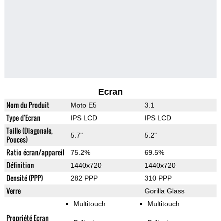
Ecran
Nom du Produit
Moto E5
3.1
Type d'Ecran
IPS LCD
IPS LCD
Taille (Diagonale,
5.7"
5.2"
Pouces)
Ratio écran/appareil
75.2%
69.5%
Définition
1440x720
1440x720
Densité (PPP)
282 PPP
310 PPP
Verre
Gorilla Glass
Multitouch
Multitouch
Propriété Ecran