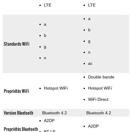
LTE
LTE
a
a
b
b
g
Standards WiFi
g
n
n
ac
Double bande
Hotspot WiFi
Hotspot WiFi
Propriétés WiFi
WiFi Direct
Version Bluetooth
Bluetooth 4.2
Bluetooth 4.2
A2DP
A2DP
Propriétés Bluetooth
BT LE