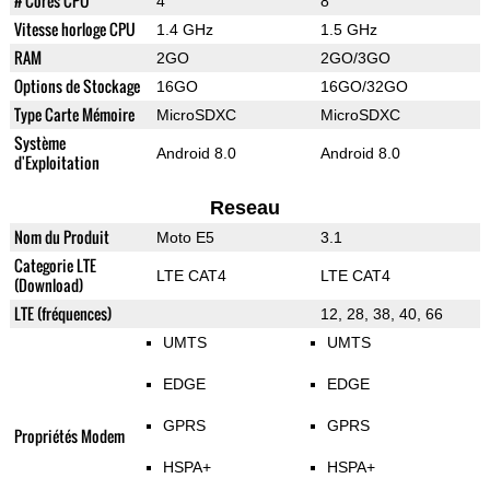
# Cores CPU
4
8
Vitesse horloge CPU
1.4 GHz
1.5 GHz
RAM
2GO
2GO/3GO
Options de Stockage
16GO
16GO/32GO
Type Carte Mémoire
MicroSDXC
MicroSDXC
Système
Android 8.0
Android 8.0
d'Exploitation
Reseau
Nom du Produit
Moto E5
3.1
Categorie LTE
LTE CAT4
LTE CAT4
(Download)
LTE (fréquences)
12, 28, 38, 40, 66
UMTS
UMTS
EDGE
EDGE
GPRS
GPRS
Propriétés Modem
HSPA+
HSPA+