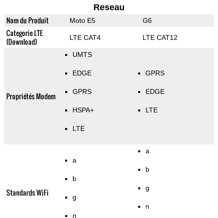
Reseau
Nom du Produit
Moto E5
G6
Categorie LTE
LTE CAT4
LTE CAT12
(Download)
UMTS
EDGE
GPRS
GPRS
EDGE
Propriétés Modem
HSPA+
LTE
LTE
a
a
b
b
g
Standards WiFi
g
n
n