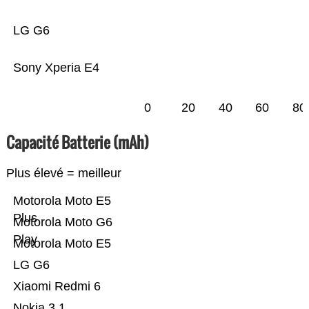
LG G6
Sony Xperia E4
0
20
40
60
80
Capacité Batterie (mAh)
Plus élevé = meilleur
Motorola Moto E5
Plus
Motorola Moto G6
Play
Motorola Moto E5
LG G6
Xiaomi Redmi 6
Nokia 3.1