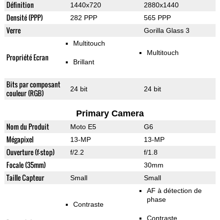
Définition
1440x720
2880x1440
Densité (PPP)
282 PPP
565 PPP
Verre
Gorilla Glass 3
Multitouch
Multitouch
Propriété Ecran
Brillant
Bits par composant
24 bit
24 bit
couleur (RGB)
Primary Camera
Nom du Produit
Moto E5
G6
Mégapixel
13-MP
13-MP
Ouverture (f-stop)
f/2.2
f/1.8
Focale (35mm)
30mm
Taille Capteur
Small
Small
AF à détection de
phase
Contraste
Contraste