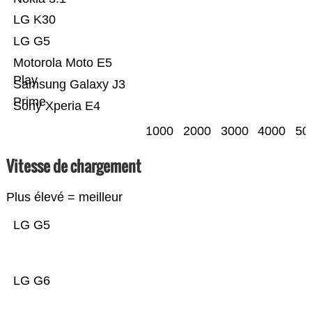
LG K30
LG G5
Motorola Moto E5
Play
Samsung Galaxy J3
Prime
Sony Xperia E4
1000
2000
3000
4000
50
Vitesse de chargement
Plus élevé = meilleur
LG G5
LG G6