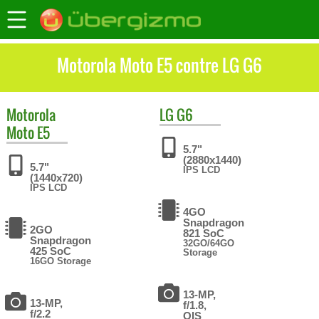
Motorola Moto E5 contre LG G6
Motorola
LG
G6
Moto E5
5.7"
(2880x1440)
5.7"
IPS LCD
(1440x720)
IPS LCD
4GO
Snapdragon
2GO
821 SoC
Snapdragon
32GO/64GO
425 SoC
Storage
16GO Storage
13-MP,
13-MP,
f/1.8,
f/2.2
OIS