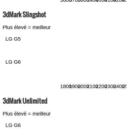
3600
3700
3800
3900
4000
4100
4200
43
3dMark Slingshot
Plus élevé = meilleur
LG G5
LG G6
1800
1900
2000
2100
2200
2300
2400
25
3dMark Unlimited
Plus élevé = meilleur
LG G6