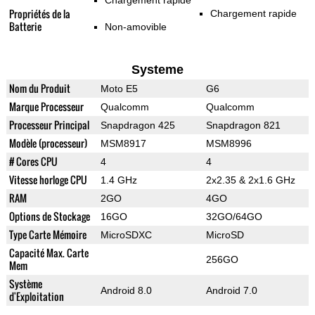
Chargement rapide
Propriétés de la
Chargement rapide
Batterie
Non-amovible
Systeme
Nom du Produit
Moto E5
G6
Marque Processeur
Qualcomm
Qualcomm
Processeur Principal
Snapdragon 425
Snapdragon 821
Modèle (processeur)
MSM8917
MSM8996
# Cores CPU
4
4
Vitesse horloge CPU
1.4 GHz
2x2.35 & 2x1.6 GHz
RAM
2GO
4GO
Options de Stockage
16GO
32GO/64GO
Type Carte Mémoire
MicroSDXC
MicroSD
Capacité Max. Carte
256GO
Mem
Système
Android 8.0
Android 7.0
d'Exploitation