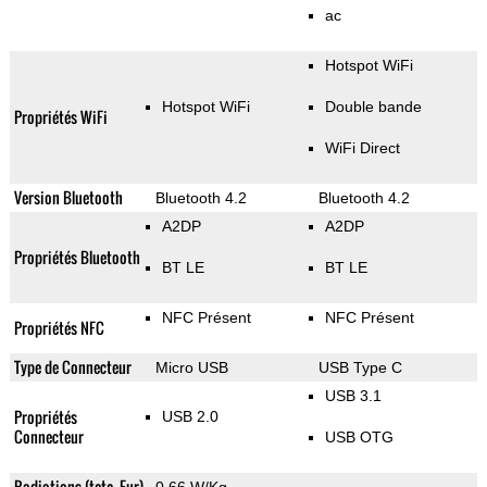
ac
Hotspot WiFi
Hotspot WiFi
Double bande
Propriétés WiFi
WiFi Direct
Version Bluetooth
Bluetooth 4.2
Bluetooth 4.2
A2DP
A2DP
Propriétés Bluetooth
BT LE
BT LE
NFC Présent
NFC Présent
Propriétés NFC
Type de Connecteur
Micro USB
USB Type C
USB 3.1
Propriétés
USB 2.0
Connecteur
USB OTG
Radiations (tete, Eur)