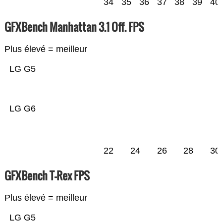
34
35
36
37
38
39
40
GFXBench Manhattan 3.1 Off. FPS
Plus élevé = meilleur
LG G5
LG G6
22
24
26
28
30
GFXBench T-Rex FPS
Plus élevé = meilleur
LG G5