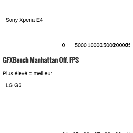
Sony Xperia E4
0
5000
10000
15000
20000
25
GFXBench Manhattan Off. FPS
Plus élevé = meilleur
LG G6