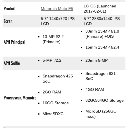
LG G6
(Launched
Produit
Motorola Moto E5
2017-02-01)
5.7" 1440x720 IPS
5.7" 2880x1440 IPS
Ecran
LCD
LCD
30mm 13-MP f/1.8
(Primaire)
+OIS
13-MP f/2.2
APN Principal
(Primaire)
15mm 13-MP f/2.4
5-MP f/2.2
20mm 5-MP
APN Selfie
Snapdragon 821
Snapdragon 425
SoC
SoC
4GO RAM
2GO RAM
Processeur, Memoire
32GO/64GO Storage
16GO Storage
MicroSD (256GO
MicroSDXC
max.)