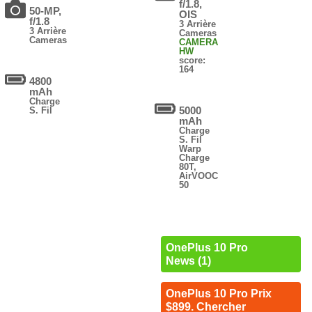
f/1.8,
50-MP,
OIS
f/1.8
3 Arrière
3 Arrière
Cameras
Cameras
CAMERA
HW
score:
164
4800
mAh
Charge
5000
S. Fil
mAh
Charge
S. Fil
Warp
Charge
80T,
AirVOOC
50
OnePlus 10 Pro
News (1)
OnePlus 10 Pro Prix
$899. Chercher