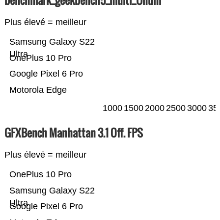
benchmark_geekbench5_multi_Ünum
Plus élevé = meilleur
Samsung Galaxy S22
Ultra
OnePlus 10 Pro
Google Pixel 6 Pro
Motorola Edge
1000
1500
2000
2500
3000
35
GFXBench Manhattan 3.1 Off. FPS
Plus élevé = meilleur
OnePlus 10 Pro
Samsung Galaxy S22
Ultra
Google Pixel 6 Pro