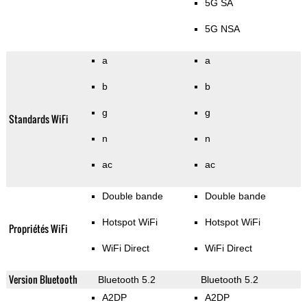
5G SA
5G NSA
a
a
b
b
g
g
Standards WiFi
n
n
ac
ac
Double bande
Double bande
Hotspot WiFi
Hotspot WiFi
Propriétés WiFi
WiFi Direct
WiFi Direct
Version Bluetooth
Bluetooth 5.2
Bluetooth 5.2
A2DP
A2DP