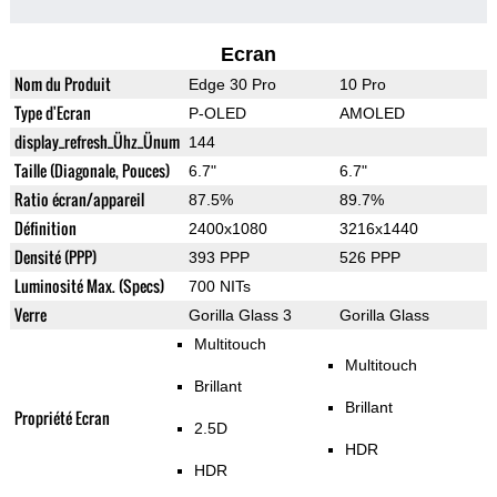
Ecran
Nom du Produit
Edge 30 Pro
10 Pro
Type d'Ecran
P-OLED
AMOLED
display_refresh_Ühz_Ünum
144
Taille (Diagonale, Pouces)
6.7"
6.7"
Ratio écran/appareil
87.5%
89.7%
Définition
2400x1080
3216x1440
Densité (PPP)
393 PPP
526 PPP
Luminosité Max. (Specs)
700 NITs
Verre
Gorilla Glass 3
Gorilla Glass
Multitouch
Multitouch
Brillant
Brillant
Propriété Ecran
2.5D
HDR
HDR