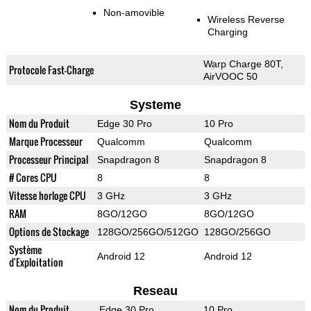
Non-amovible
Wireless Reverse
Charging
Warp Charge 80T,
Protocole Fast-Charge
AirVOOC 50
Systeme
Nom du Produit
Edge 30 Pro
10 Pro
Marque Processeur
Qualcomm
Qualcomm
Processeur Principal
Snapdragon 8
Snapdragon 8
# Cores CPU
8
8
Vitesse horloge CPU
3 GHz
3 GHz
RAM
8GO/12GO
8GO/12GO
Options de Stockage
128GO/256GO/512GO
128GO/256GO
Système
Android 12
Android 12
d'Exploitation
Reseau
Nom du Produit
Edge 30 Pro
10 Pro