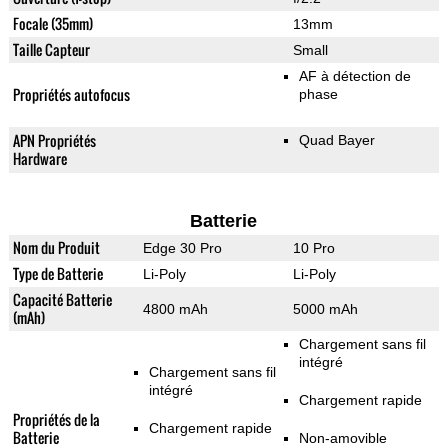
Focale (35mm)
13mm
Taille Capteur
Small
AF à détection de
Propriétés autofocus
phase
APN Propriétés
Quad Bayer
Hardware
Batterie
Nom du Produit
Edge 30 Pro
10 Pro
Type de Batterie
Li-Poly
Li-Poly
Capacité Batterie
4800 mAh
5000 mAh
(mAh)
Chargement sans fil
intégré
Chargement sans fil
intégré
Chargement rapide
Propriétés de la
Chargement rapide
Batterie
Non-amovible