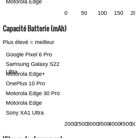
Motorola Edge
0
50
100
150
20
Capacité Batterie (mAh)
Plus élevé = meilleur
Google Pixel 6 Pro
Samsung Galaxy S22
Ultra
Motorola Edge+
OnePlus 10 Pro
Motorola Edge 30 Pro
Motorola Edge
Sony XA1 Ultra
2000
2500
3000
3500
4000
4500
50