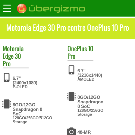
Motorola Edge 30 Pro contre OnePlus 10 Pro
Motorola
OnePlus
10
Edge 30
Pro
Pro
6.7"
(3216x1440)
6.7"
AMOLED
(2400x1080)
P-OLED
8GO/12GO
Snapdragon
8GO/12GO
8 SoC
Snapdragon 8
128GO/256GO
SoC
Storage
128GO/256GO/512GO
Storage
48-MP,