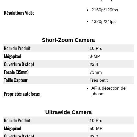
2160p/120fps
Résolutions Vidéo
4320p/24fps
Short-Zoom Camera
Nom du Produit
10 Pro
Mégapixel
8-MP
Ouverture (f-stop)
f/2.4
Focale (35mm)
73mm
Taille Capteur
Très petit
AF à détection de
Propriétés autofocus
phase
Ultrawide Camera
Nom du Produit
10 Pro
Mégapixel
50-MP
Ouverture (f-stop)
f/2.2