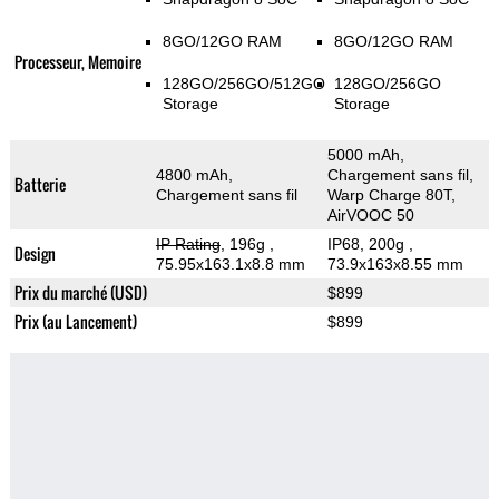
8GO/12GO RAM
8GO/12GO RAM
Processeur, Memoire
128GO/256GO/512GO
128GO/256GO
Storage
Storage
5000 mAh,
4800 mAh,
Chargement sans fil,
Batterie
Chargement sans fil
Warp Charge 80T,
AirVOOC 50
IP Rating
, 196g
,
IP68, 200g
,
Design
75.95x163.1x8.8 mm
73.9x163x8.55 mm
Prix du marché (USD)
$899
Prix (au Lancement)
$899