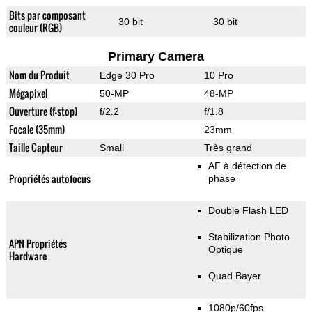
Bits par composant
30 bit
30 bit
couleur (RGB)
Primary Camera
Nom du Produit
Edge 30 Pro
10 Pro
Mégapixel
50-MP
48-MP
Ouverture (f-stop)
f/2.2
f/1.8
Focale (35mm)
23mm
Taille Capteur
Small
Très grand
AF à détection de
Propriétés autofocus
phase
Double Flash LED
Stabilization Photo
APN Propriétés
Optique
Hardware
Quad Bayer
1080p/60fps