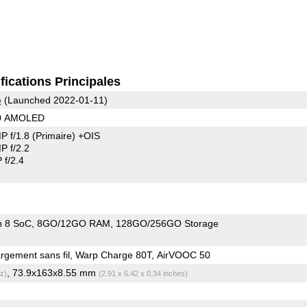
fications Principales
o
(Launched 2022-01-11)
40 AMOLED
P f/1.8
(Primaire)
+OIS
 f/2.2
f/2.4
n 8 SoC
8GO/12GO RAM
128GO/256GO Storage
gement sans fil, Warp Charge 80T, AirVOOC 50
, 73.9x163x8.55 mm
z)
(2.91 x 6.42 x 0.34 inches)