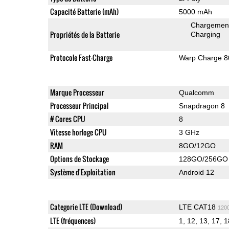
Capacité Batterie (mAh)
5000 mAh
Chargement 
Propriétés de la Batterie
Charging
Protocole Fast-Charge
Warp Charge 8
Marque Processeur
Qualcomm
Processeur Principal
Snapdragon 8
# Cores CPU
8
Vitesse horloge CPU
3 GHz
RAM
8GO/12GO
Options de Stockage
128GO/256GO
Système d'Exploitation
Android 12
Categorie LTE (Download)
LTE CAT18
120
LTE (fréquences)
1, 12, 13, 17, 1