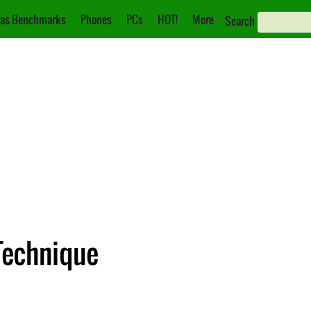
as Benchmarks
Phones
PCs
HOT!
More
Search
 Technique