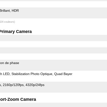
Brillant
HDR
824 couleurs)
Primary Camera
ion de phase
sh LED
Stabilization Photo Optique
Quad Bayer
s
2160p/120fps
4320p/24fps
ort-Zoom Camera