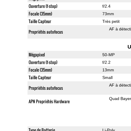
Ouverture (f-stop)
f/2.4
Focale (35mm)
73mm
Taille Capteur
Très petit
AF à détect
Propriétés autofocus
U
Mégapixel
50-MP
Ouverture (f-stop)
f/2.2
Focale (35mm)
13mm
Taille Capteur
Small
AF à détect
Propriétés autofocus
Quad Baye
APN Propriétés Hardware
Type de Batterie
Li-Poly