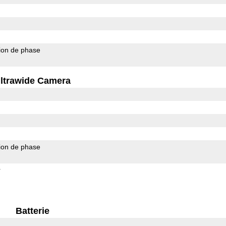
ion de phase
ltrawide Camera
ion de phase
r
Batterie