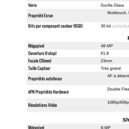
Verre
Gorilla Glass
Multitouch
Propriété Ecran
Bits par composant couleur (RGB)
30 bit
(1,073,741,
Mégapixel
48-MP
Ouverture (f-stop)
f/1.8
Focale (35mm)
23mm
Taille Capteur
Très grand
AF à détect
Propriétés autofocus
Double Fla
APN Propriétés Hardware
1080p/60fp
Résolutions Vidéo
Sh
Mégapixel
8-MP