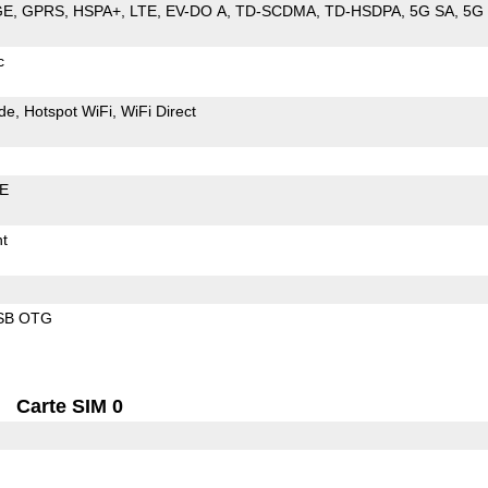
GE
GPRS
HSPA+
LTE
EV-DO A
TD-SCDMA
TD-HSDPA
5G SA
5G
c
de
Hotspot WiFi
WiFi Direct
LE
t
SB OTG
Carte SIM 0