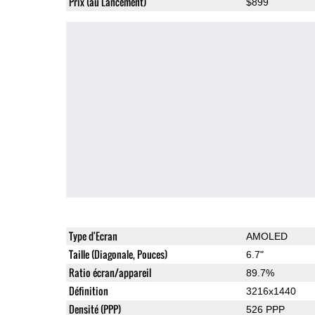
Prix (au Lancement)
$899
Type d'Ecran
AMOLED
Taille (Diagonale, Pouces)
6.7"
Ratio écran/appareil
89.7%
Définition
3216x1440
Densité (PPP)
526 PPP