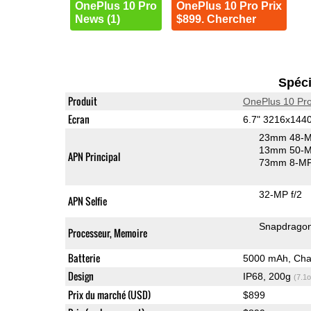
OnePlus 10 Pro
OnePlus 10 Pro Prix
News (1)
$899. Chercher
Spéci
Produit
OnePlus 10 Pr
Ecran
6.7" 3216x14
23mm 48-M
13mm 50-MP
APN Principal
73mm 8-MP 
32-MP f/2
APN Selfie
Snapdrago
Processeur, Memoire
Batterie
5000 mAh, Char
Design
IP68, 200g
(7.1o
Prix du marché (USD)
$899