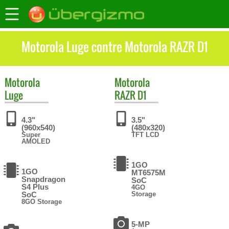
Motorola Luge contre Motorola RAZR D1
Motorola
Motorola
Luge
RAZR D1
4.3"
3.5"
(960x540)
(480x320)
Super
TFT LCD
AMOLED
1GO
1GO
MT6575M
Snapdragon
SoC
S4 Plus
4GO
SoC
Storage
8GO Storage
5-MP