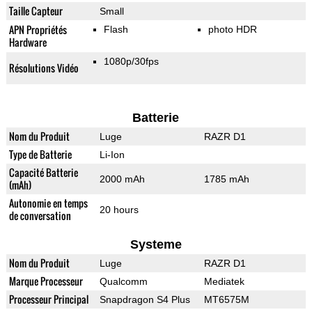
Taille Capteur
Small
APN Propriétés
Flash
photo HDR
Hardware
1080p/30fps
Résolutions Vidéo
Batterie
Nom du Produit
Luge
RAZR D1
Type de Batterie
Li-Ion
Capacité Batterie
2000 mAh
1785 mAh
(mAh)
Autonomie en temps
20 hours
de conversation
Systeme
Nom du Produit
Luge
RAZR D1
Marque Processeur
Qualcomm
Mediatek
Processeur Principal
Snapdragon S4 Plus
MT6575M