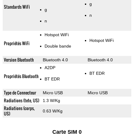
g
Standards WiFi
g
n
n
Hotspot WiFi
Hotspot WiFi
Propriétés WiFi
Double bande
Version Bluetooth
Bluetooth 4.0
Bluetooth 4.0
A2DP
BT EDR
Propriétés Bluetooth
BT EDR
Type de Connecteur
Micro USB
Micro USB
Radiations (tete, US)
1.3 W/Kg
Radiations (corps,
0.63 W/Kg
US)
Carte SIM 0