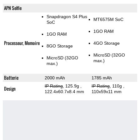
APN Selfie
Snapdragon S4 Plus
MT6575M SoC
SoC
1GO RAM
1GO RAM
Processeur, Memoire
4GO Storage
8GO Storage
MicroSD (32GO
MicroSD (32GO
max.)
max.)
Batterie
2000 mAh
1785 mAh
IP Rating
, 125.9g
,
IP Rating
, 110g
,
Design
122.4x60.7x8.4 mm
110x59x11 mm