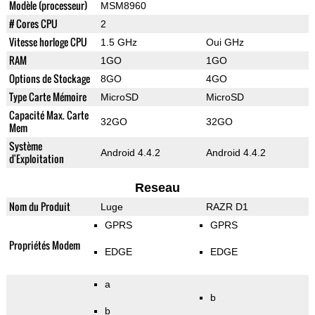
Modèle (processeur)
MSM8960
# Cores CPU
2
Vitesse horloge CPU
1.5 GHz
Oui GHz
RAM
1GO
1GO
Options de Stockage
8GO
4GO
Type Carte Mémoire
MicroSD
MicroSD
Capacité Max. Carte
32GO
32GO
Mem
Système
Android 4.4.2
Android 4.4.2
d'Exploitation
Reseau
Nom du Produit
Luge
RAZR D1
GPRS
GPRS
Propriétés Modem
EDGE
EDGE
a
b
b