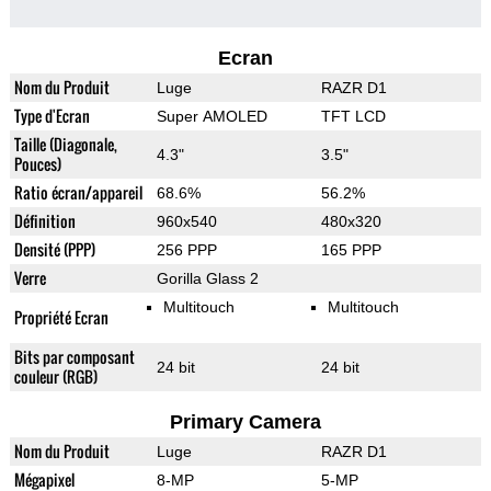
Ecran
Nom du Produit
Luge
RAZR D1
Type d'Ecran
Super AMOLED
TFT LCD
Taille (Diagonale,
4.3"
3.5"
Pouces)
Ratio écran/appareil
68.6%
56.2%
Définition
960x540
480x320
Densité (PPP)
256 PPP
165 PPP
Verre
Gorilla Glass 2
Multitouch
Multitouch
Propriété Ecran
Bits par composant
24 bit
24 bit
couleur (RGB)
Primary Camera
Nom du Produit
Luge
RAZR D1
Mégapixel
8-MP
5-MP