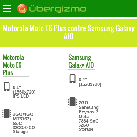
Motorola Moto E6 Plus contre Samsung Galaxy
A10
Motorola
Samsung
Moto E6
Galaxy A10
Plus
6.2"
(1520x720)
6.1"
(1560x720)
IPS LCD
2GO
Samsung
Exynos 7
2GO/4GO
Octa
MT6762)
7884 SoC
SoC
32GO
32GO/64GO
Storage
Storage