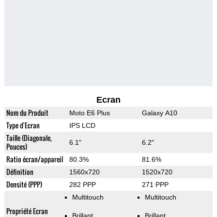
Ecran
Nom du Produit
Moto E6 Plus
Galaxy A10
Type d'Ecran
IPS LCD
Taille (Diagonale,
6.1"
6.2"
Pouces)
Ratio écran/appareil
80.3%
81.6%
Définition
1560x720
1520x720
Densité (PPP)
282 PPP
271 PPP
Multitouch
Multitouch
Propriété Ecran
Brillant
Brillant