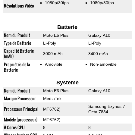
1080p/30fps
1080p/30fps
Résolutions Vidéo
Batterie
Nom du Produit
Moto E6 Plus
Galaxy A10
Type de Batterie
Li-Poly
Li-Poly
Capacité Batterie
3000 mAh
3400 mAh
(mAh)
Propriétés de la
Amovible
Non-amovible
Batterie
Systeme
Nom du Produit
Moto E6 Plus
Galaxy A10
Marque Processeur
MediaTek
Samsung Exynos 7
Processeur Principal
MT6762)
Octa 7884
Modèle (processeur)
MT6762)
# Cores CPU
8
8