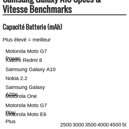
Vitesse Benchmarks
Capacité Batterie (mAh)
Plus élevé = meilleur
Motorola Moto G7
Power
Xiaomi Redmi 8
Samsung Galaxy A10
Nokia 2.2
Samsung Galaxy
A20e
Motorola One
Motorola Moto G7
Play
Motorola Moto E6
Plus
2500
3000
3500
4000
4500
50