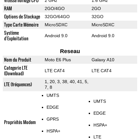
Vitesse horloge CPU
2 GHz
1.6 GHz
RAM
2GO/4GO
2GO
Options de Stockage
32GO/64GO
32GO
Type Carte Mémoire
MicroSDXC
MicroSDXC
Système
Android 9.0
Android 9.0
d'Exploitation
Reseau
Nom du Produit
Moto E6 Plus
Galaxy A10
Categorie LTE
LTE CAT4
LTE CAT4
(Download)
1, 20, 3, 38, 40, 41, 5,
LTE (fréquences)
7, 8
UMTS
UMTS
EDGE
EDGE
GPRS
Propriétés Modem
HSPA+
HSPA+
LTE