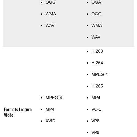
OGG
OGA
WMA
OGG
WAV
WMA
WAV
H.263
H.264
MPEG-4
H.265
MPEG-4
MP4
Formats Lecture
MP4
VC-1
Vidéo
XVID
VP8
VP9