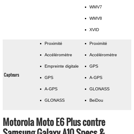
WMV7
WMV8
XVID
Proximité
Proximité
Accéléromètre
Accéléromètre
Empreinte digitale
GPS
Capteurs
GPS
A-GPS
A-GPS
GLONASS
GLONASS
BeiDou
Motorola Moto E6 Plus contre
Samsung Galaxy A10 Specs &