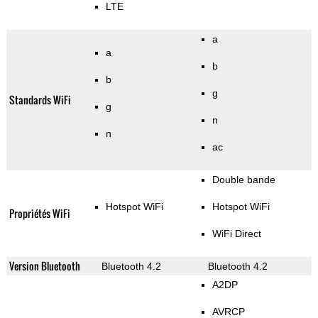
LTE
a
a
b
b
g
Standards WiFi
g
n
n
ac
Double bande
Hotspot WiFi
Hotspot WiFi
Propriétés WiFi
WiFi Direct
Version Bluetooth
Bluetooth 4.2
Bluetooth 4.2
A2DP
AVRCP