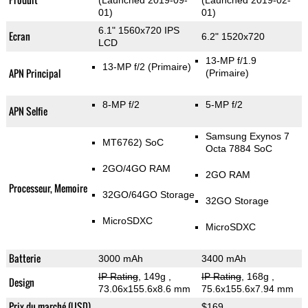
(Launched 2019-09-
(Launched 2019-02-
01)
01)
6.1" 1560x720 IPS
Ecran
6.2" 1520x720
LCD
13-MP f/1.9
13-MP f/2
(Primaire)
APN Principal
(Primaire)
8-MP f/2
5-MP f/2
APN Selfie
Samsung Exynos 7
MT6762) SoC
Octa 7884 SoC
2GO/4GO RAM
2GO RAM
Processeur, Memoire
32GO/64GO Storage
32GO Storage
MicroSDXC
MicroSDXC
Batterie
3000 mAh
3400 mAh
IP Rating
, 149g
,
IP Rating
, 168g
,
Design
73.06x155.6x8.6 mm
75.6x155.6x7.94 mm
Prix du marché (USD)
$169