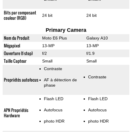
Bits par composant
24 bit
24 bit
couleur (RGB)
Primary Camera
Nom du Produit
Moto E6 Plus
Galaxy A10
Mégapixel
13-MP
13-MP
Ouverture (f-stop)
f/2
f/1.9
Taille Capteur
Small
Small
Contraste
Contraste
Propriétés autofocus
AF à détection de
phase
Flash LED
Flash LED
APN Propriétés
Autofocus
Autofocus
Hardware
photo HDR
photo HDR