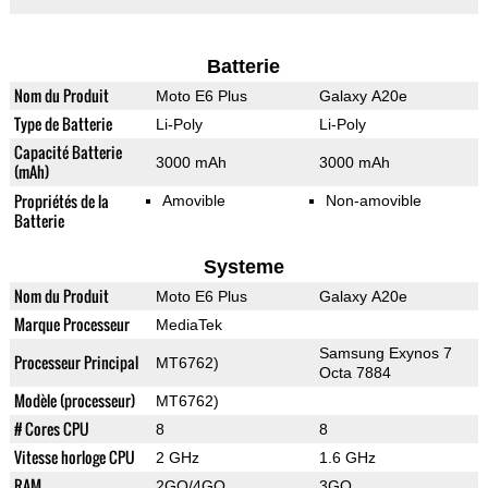
Batterie
Nom du Produit
Moto E6 Plus
Galaxy A20e
Type de Batterie
Li-Poly
Li-Poly
Capacité Batterie
3000 mAh
3000 mAh
(mAh)
Propriétés de la
Amovible
Non-amovible
Batterie
Systeme
Nom du Produit
Moto E6 Plus
Galaxy A20e
Marque Processeur
MediaTek
Samsung Exynos 7
Processeur Principal
MT6762)
Octa 7884
Modèle (processeur)
MT6762)
# Cores CPU
8
8
Vitesse horloge CPU
2 GHz
1.6 GHz
RAM
2GO/4GO
3GO