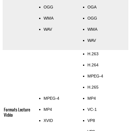
OGG
OGA
WMA
OGG
WAV
WMA
WAV
H.263
H.264
MPEG-4
H.265
MPEG-4
MP4
Formats Lecture
MP4
VC-1
Vidéo
XVID
VP8