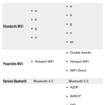
a
a
b
b
g
Standards WiFi
g
n
n
ac
Double bande
Hotspot WiFi
Hotspot WiFi
Propriétés WiFi
WiFi Direct
Version Bluetooth
Bluetooth 4.2
Bluetooth 5.0
A2DP
AVRCP