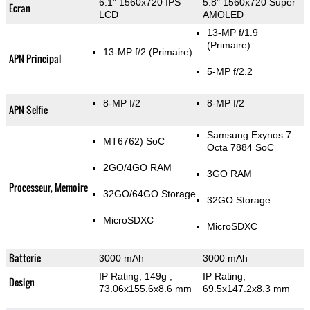
6.1" 1560x720 IPS
5.8" 1560x720 Super
Ecran
LCD
AMOLED
13-MP f/1.9
(Primaire)
13-MP f/2
(Primaire)
APN Principal
5-MP f/2.2
8-MP f/2
8-MP f/2
APN Selfie
Samsung Exynos 7
MT6762) SoC
Octa 7884 SoC
2GO/4GO RAM
3GO RAM
Processeur, Memoire
32GO/64GO Storage
32GO Storage
MicroSDXC
MicroSDXC
Batterie
3000 mAh
3000 mAh
IP Rating
, 149g
,
IP Rating
,
Design
73.06x155.6x8.6 mm
69.5x147.2x8.3 mm