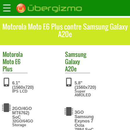
Motorola Moto E6 Plus contre Samsung Galaxy
A20e
Motorola
Samsung
Moto E6
Galaxy
Plus
A20e
6.1"
5.8"
(1560x720)
(1560x720)
IPS LCD
Super
AMOLED
2GO/4GO
3GO
MT6762)
Samsung
SoC
Exynos 7
32GO/64GO
Storage
Octa
7884 SoC