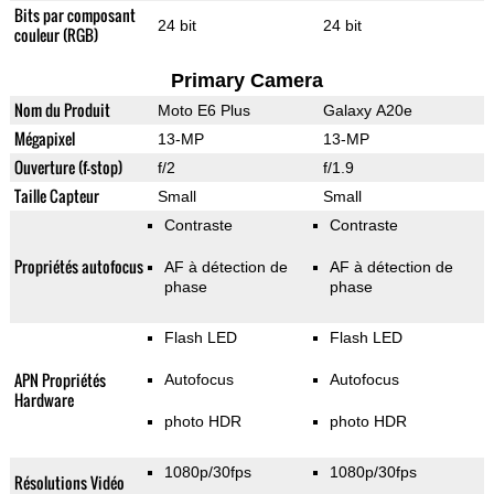
Bits par composant
24 bit
24 bit
couleur (RGB)
Primary Camera
Nom du Produit
Moto E6 Plus
Galaxy A20e
Mégapixel
13-MP
13-MP
Ouverture (f-stop)
f/2
f/1.9
Taille Capteur
Small
Small
Contraste
Contraste
Propriétés autofocus
AF à détection de
AF à détection de
phase
phase
Flash LED
Flash LED
APN Propriétés
Autofocus
Autofocus
Hardware
photo HDR
photo HDR
1080p/30fps
1080p/30fps
Résolutions Vidéo