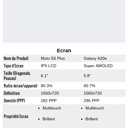
Ecran
Nom du Produit
Moto E6 Plus
Galaxy A20e
Type d'Ecran
IPS LCD
Super AMOLED
Taille (Diagonale,
6.1"
5.8"
Pouces)
Ratio écran/appareil
80.3%
80.7%
Définition
1560x720
1560x720
Densité (PPP)
282 PPP
296 PPP
Multitouch
Multitouch
Propriété Ecran
Brillant
Brillant