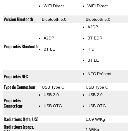
WiFi Direct
WiFi Direct
Version Bluetooth
Bluetooth 5.0
Bluetooth 5.0
A2DP
A2DP
BT EDR
Propriétés Bluetooth
BT LE
HID
BT LE
NFC Présent
Propriétés NFC
Type de Connecteur
USB Type C
USB Type C
USB 2.0
USB 2.0
Propriétés
Connecteur
USB OTG
USB OTG
Radiations (tete, US)
1.09 W/Kg
Radiations (corps,
1 W/Kg