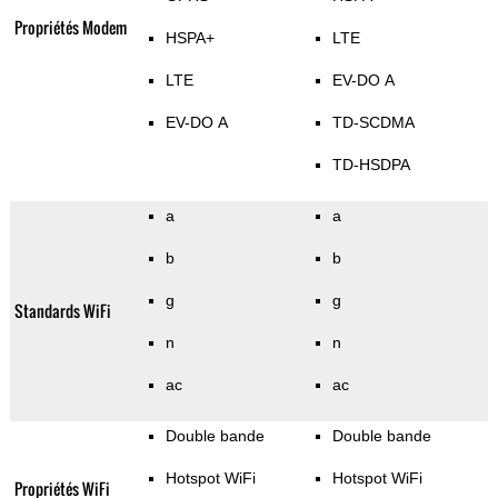
Propriétés Modem
HSPA+
LTE
LTE
EV-DO A
EV-DO A
TD-SCDMA
TD-HSDPA
a
a
b
b
g
g
Standards WiFi
n
n
ac
ac
Double bande
Double bande
Hotspot WiFi
Hotspot WiFi
Propriétés WiFi