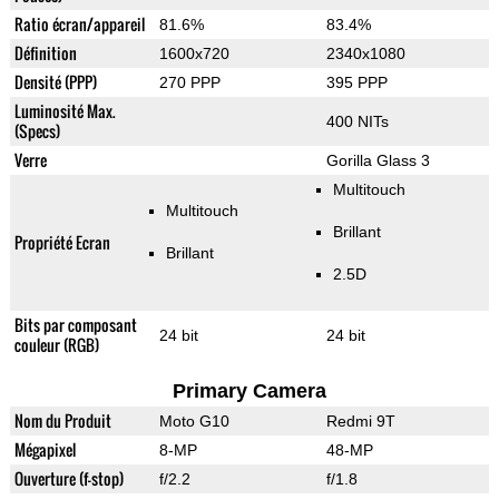
Ratio écran/appareil
81.6%
83.4%
Définition
1600x720
2340x1080
Densité (PPP)
270 PPP
395 PPP
Luminosité Max.
400 NITs
(Specs)
Verre
Gorilla Glass 3
Multitouch
Multitouch
Brillant
Propriété Ecran
Brillant
2.5D
Bits par composant
24 bit
24 bit
couleur (RGB)
Primary Camera
Nom du Produit
Moto G10
Redmi 9T
Mégapixel
8-MP
48-MP
Ouverture (f-stop)
f/2.2
f/1.8