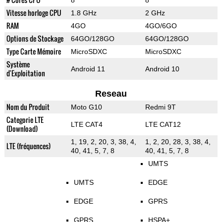
8
8
Vitesse horloge CPU
1.8 GHz
2 GHz
RAM
4GO
4GO/6GO
Options de Stockage
64GO/128GO
64GO/128GO
Type Carte Mémoire
MicroSDXC
MicroSDXC
Système
Android 11
Android 10
d'Exploitation
Reseau
Nom du Produit
Moto G10
Redmi 9T
Categorie LTE
LTE CAT4
LTE CAT12
(Download)
1, 19, 2, 20, 3, 38, 4,
1, 2, 20, 28, 3, 38, 4,
LTE (fréquences)
40, 41, 5, 7, 8
40, 41, 5, 7, 8
UMTS
UMTS
EDGE
EDGE
GPRS
GPRS
HSPA+