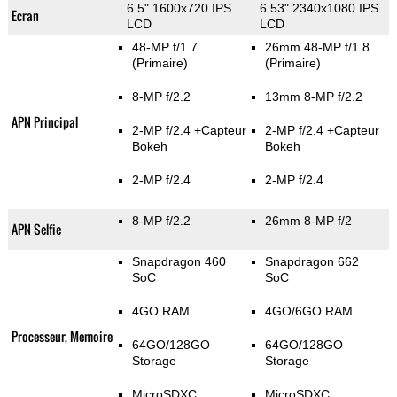
6.5" 1600x720 IPS
6.53" 2340x1080 IPS
Ecran
LCD
LCD
48-MP f/1.7
26mm 48-MP f/1.8
(Primaire)
(Primaire)
8-MP f/2.2
13mm 8-MP f/2.2
APN Principal
2-MP f/2.4
+Capteur
2-MP f/2.4
+Capteur
Bokeh
Bokeh
2-MP f/2.4
2-MP f/2.4
8-MP f/2.2
26mm 8-MP f/2
APN Selfie
Snapdragon 460
Snapdragon 662
SoC
SoC
4GO RAM
4GO/6GO RAM
Processeur, Memoire
64GO/128GO
64GO/128GO
Storage
Storage
MicroSDXC
MicroSDXC