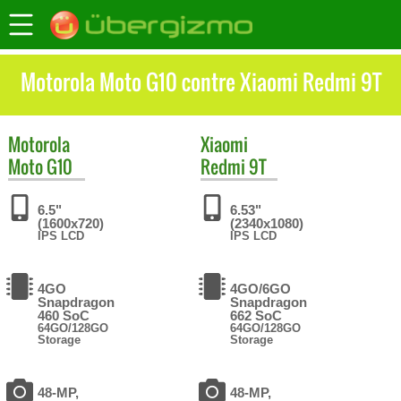
Motorola Moto G10 contre Xiaomi Redmi 9T
Motorola
Xiaomi
Moto G10
Redmi 9T
6.5"
6.53"
(1600x720)
(2340x1080)
IPS LCD
IPS LCD
4GO
4GO/6GO
Snapdragon
Snapdragon
460 SoC
662 SoC
64GO/128GO
64GO/128GO
Storage
Storage
48-MP,
48-MP,