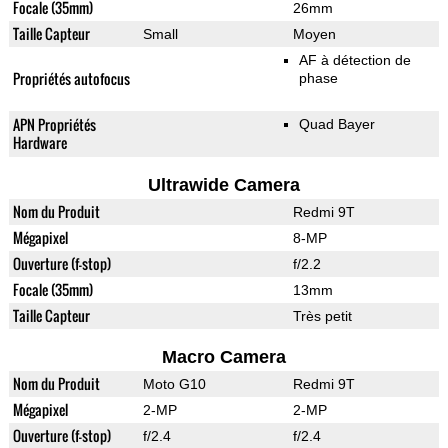
Focale (35mm)
26mm
Taille Capteur
Small
Moyen
AF à détection de
Propriétés autofocus
phase
APN Propriétés
Quad Bayer
Hardware
Ultrawide Camera
Nom du Produit
Redmi 9T
Mégapixel
8-MP
Ouverture (f-stop)
f/2.2
Focale (35mm)
13mm
Taille Capteur
Très petit
Macro Camera
Nom du Produit
Moto G10
Redmi 9T
Mégapixel
2-MP
2-MP
Ouverture (f-stop)
f/2.4
f/2.4