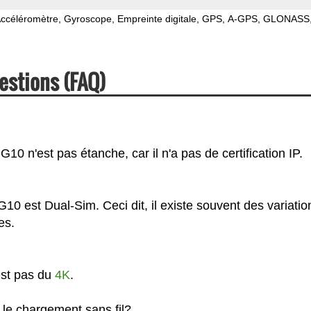
ccéléromètre
Gyroscope
Empreinte digitale
GPS
A-GPS
GLONASS
estions (FAQ)
0 n'est pas étanche, car il n'a pas de certification IP.
10 est Dual-Sim. Ceci dit, il existe souvent des variatio
es.
est pas du
4K
.
le chargement sans fil?