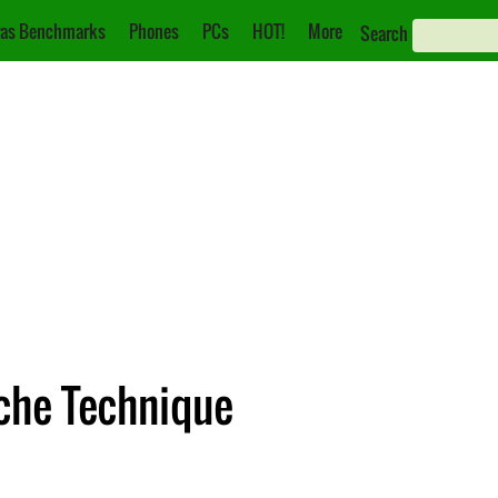
as Benchmarks
Phones
PCs
HOT!
More
Search
iche Technique