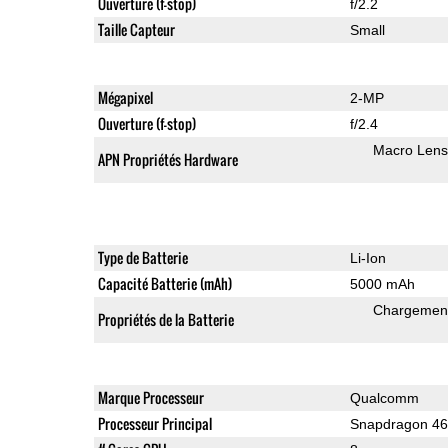
Ouverture (f-stop)
f/2.2
Taille Capteur
Small
Mégapixel
2-MP
Ouverture (f-stop)
f/2.4
Macro Lens
APN Propriétés Hardware
Type de Batterie
Li-Ion
Capacité Batterie (mAh)
5000 mAh
Chargement
Propriétés de la Batterie
Marque Processeur
Qualcomm
Processeur Principal
Snapdragon 4