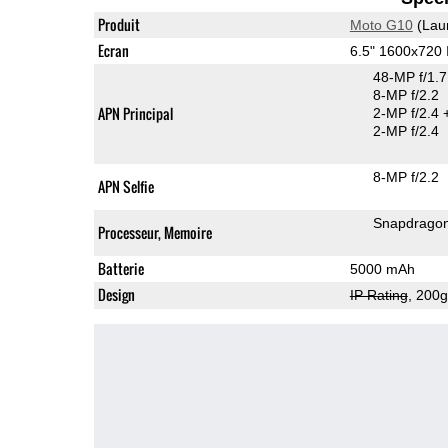
Produit
Moto G10
(Lau
Ecran
6.5" 1600x720
48-MP f/1.
8-MP f/2.2
APN Principal
2-MP f/2.4
2-MP f/2.4
8-MP f/2.2
APN Selfie
Snapdrago
Processeur, Memoire
Batterie
5000 mAh
Design
IP Rating
, 200