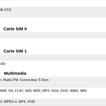
SB OTG
Carte SIM 0
Carte SIM 1
roSD
Multimedia
r
Radio FM
Connecteur 3.5mm
AMR
RA
FLAC
MID
MIDI
MP3
OGA
OGG
WMA
WAV
64
MPEG-4
MP4
XVID