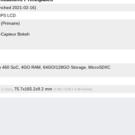
nched 2021-02-16)
 IPS LCD
7
(Primaire)
+Capteur Bokeh
n 460 SoC
4GO RAM
64GO/128GO Storage
MicroSDXC
g
, 75.7x165.2x9.2 mm
(7.1oz)
(2.98 x 6.50 x 0.36 inches)