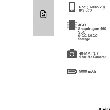
6.5" (1600x720)
IPS LCD
4GO
Snapdragon 460
SoC
64GO/128GO
Storage
48-MP, f/1.7
4 Arrière Cameras
5000 mAh
Spéci