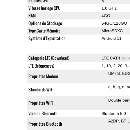
# Cores CPU
8
Vitesse horloge CPU
1.8 GHz
RAM
4GO
Options de Stockage
64GO/128GO
Type Carte Mémoire
MicroSDXC
Système d'Exploitation
Android 11
Categorie LTE (Download)
LTE CAT4
150 M
LTE (fréquences)
1, 19, 2, 20, 3, 
UMTS
ED
Propriétés Modem
a
b
g
n
a
Standards WiFi
Double ban
Propriétés WiFi
Version Bluetooth
Bluetooth 5.0
A2DP
BT 
Propriétés Bluetooth