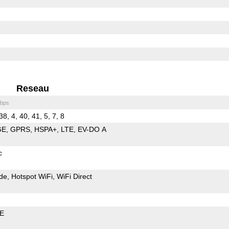
Reseau
bps
38, 4, 40, 41, 5, 7, 8
GE
GPRS
HSPA+
LTE
EV-DO A
c
de
Hotspot WiFi
WiFi Direct
LE