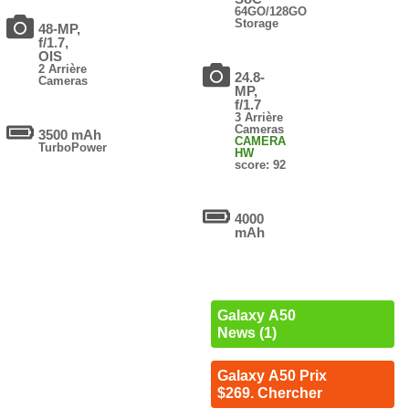
64GO/128GO
Storage
48-MP,
f/1.7,
OIS
2 Arrière
24.8-
Cameras
MP,
f/1.7
3 Arrière
Cameras
3500 mAh
CAMERA
TurboPower
HW
score: 92
4000
mAh
Galaxy A50
News (1)
Galaxy A50 Prix
$269. Chercher