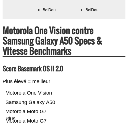
BeiDou
BeiDou
Motorola One Vision contre
Samsung Galaxy A50 Specs &
Vitesse Benchmarks
Score Basemark OS II 2.0
Plus élevé = meilleur
Motorola One Vision
Samsung Galaxy A50
Motorola Moto G7
Plus
Motorola Moto G7