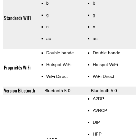
b
b
g
g
Standards WiFi
n
n
ac
ac
Double bande
Double bande
Hotspot WiFi
Hotspot WiFi
Propriétés WiFi
WiFi Direct
WiFi Direct
Version Bluetooth
Bluetooth 5.0
Bluetooth 5.0
A2DP
AVRCP
DIP
HFP