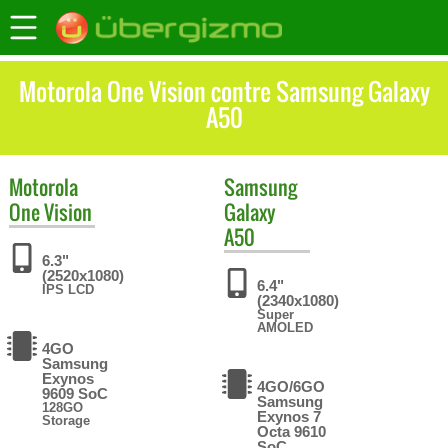
Motorola One Vision contre Samsung Galaxy
A50
Motorola
Samsung
One Vision
Galaxy
A50
6.3"
(2520x1080)
6.4"
IPS LCD
(2340x1080)
Super
AMOLED
4GO
Samsung
Exynos
4GO/6GO
9609 SoC
Samsung
128GO
Exynos 7
Storage
Octa 9610
SoC