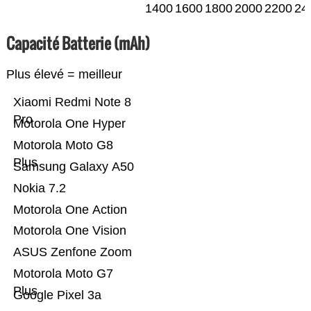
1400
1600
1800
2000
2200
24
Capacité Batterie (mAh)
Plus élevé = meilleur
Xiaomi Redmi Note 8
Pro
Motorola One Hyper
Motorola Moto G8
Plus
Samsung Galaxy A50
Nokia 7.2
Motorola One Action
Motorola One Vision
ASUS Zenfone Zoom
Motorola Moto G7
Plus
Google Pixel 3a