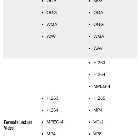
OGA
MP3
OGG
OGA
WMA
OGG
WAV
WMA
WAV
H.263
H.264
MPEG-4
H.263
H.265
H.264
MP4
Formats Lecture
MPEG-4
VC-1
Vidéo
MP4
VP8