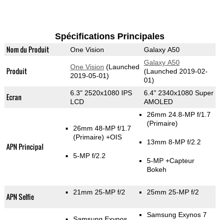
Spécifications Principales
Nom du Produit
One Vision
Galaxy A50
Galaxy A50
One Vision
(Launched
Produit
(Launched 2019-02-
2019-05-01)
01)
6.3" 2520x1080 IPS
6.4" 2340x1080 Super
Ecran
LCD
AMOLED
26mm 24.8-MP f/1.7
(Primaire)
26mm 48-MP f/1.7
(Primaire)
+OIS
13mm 8-MP f/2.2
APN Principal
5-MP f/2.2
5-MP
+Capteur
Bokeh
21mm 25-MP f/2
25mm 25-MP f/2
APN Selfie
Samsung Exynos 7
Samsung Exynos