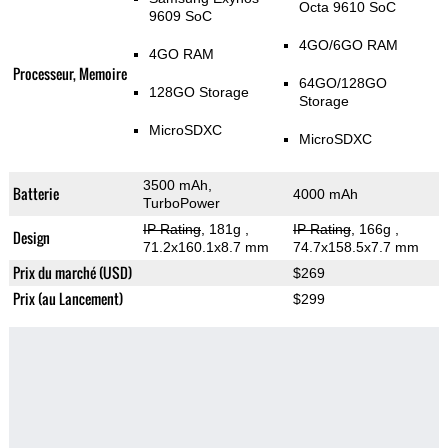
Octa 9610 SoC
9609 SoC
4GO/6GO RAM
4GO RAM
Processeur, Memoire
64GO/128GO
128GO Storage
Storage
MicroSDXC
MicroSDXC
3500 mAh,
Batterie
4000 mAh
TurboPower
IP Rating
, 181g
,
IP Rating
, 166g
,
Design
71.2x160.1x8.7 mm
74.7x158.5x7.7 mm
Prix du marché (USD)
$269
Prix (au Lancement)
$299