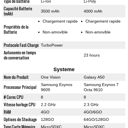
Type de Batterie
Li-Ion
Li-Poly
Capacité Batterie
3500 mAh
4000 mAh
(mAh)
Chargement rapide
Chargement rapide
Propriétés de la
Batterie
Non-amovible
Non-amovible
Protocole Fast-Charge
TurboPower
Autonomie en temps
23 hours
de conversation
Systeme
Nom du Produit
One Vision
Galaxy A50
Samsung Exynos
Samsung Exynos 7
Processeur Principal
9609
Octa 9610
# Cores CPU
8
8
Vitesse horloge CPU
2.2 GHz
2.3 GHz
RAM
4GO
4GO/6GO
Options de Stockage
128GO
64GO/128GO
Type Carte Mémoire
MicroSDXC
MicroSDXC