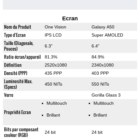
Ecran
Nom du Produit
One Vision
Galaxy A50
Type d'Ecran
IPS LCD
Super AMOLED
Taille (Diagonale,
6.3"
6.4"
Pouces)
Ratio écran/appareil
81.3%
84.9%
Définition
2520x1080
2340x1080
Densité (PPP)
435 PPP
403 PPP
Luminosité Max.
450 NITs
550 NITs
(Specs)
Verre
Gorilla Glass 3
Multitouch
Multitouch
Propriété Ecran
Brillant
Brillant
Bits par composant
24 bit
24 bit
couleur (RGB)