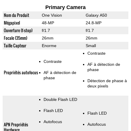
Primary Camera
Nom du Produit
One Vision
Galaxy A50
Mégapixel
48-MP
24.8-MP
Ouverture (f-stop)
f/1.7
f/1.7
Focale (35mm)
26mm
26mm
Taille Capteur
Enorme
Small
Contraste
Contraste
AF à détection de
phase
Propriétés autofocus
AF à détection de
phase
Détection de phase à
deux pixels
Double Flash LED
Flash LED
Flash LED
Autofocus
APN Propriétés
Autofocus
Hardware