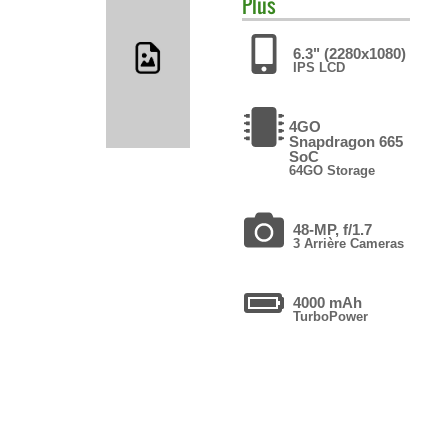
Plus
6.3" (2280x1080)
IPS LCD
4GO
Snapdragon 665
SoC
64GO Storage
48-MP, f/1.7
3 Arrière Cameras
4000 mAh
TurboPower