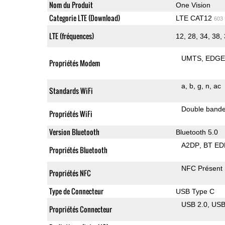
Nom du Produit
One Vision
Categorie LTE (Download)
LTE CAT12
603
LTE (fréquences)
12, 28, 34, 38, 
UMTS
EDG
Propriétés Modem
a
b
g
n
ac
Standards WiFi
Double band
Propriétés WiFi
Version Bluetooth
Bluetooth 5.0
A2DP
BT ED
Propriétés Bluetooth
NFC Présent
Propriétés NFC
Type de Connecteur
USB Type C
USB 2.0
US
Propriétés Connecteur