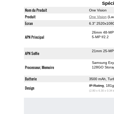
Spéci
Nom du Produit
One Vision
Produit
One Vision
(La
Ecran
6.3" 2520x108
26mm 48-MP 
APN Principal
5-MP f/2.2
21mm 25-MP 
APN Selfie
Samsung Exy
Processeur, Memoire
128GO Stora
Batterie
3500 mAh, Tur
IP Rating
, 181
Design
(2.80 x 6.30 x 0.34 