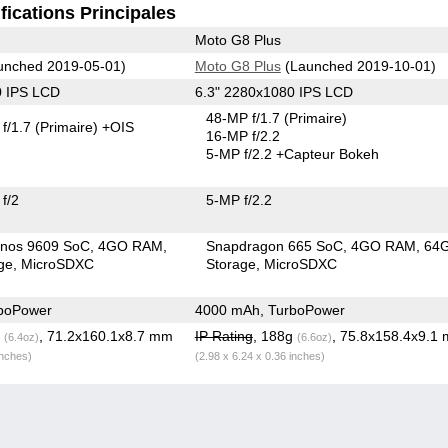
fications Principales
Moto G8 Plus
unched 2019-05-01)
Moto G8 Plus
(Launched 2019-10-01)
0 IPS LCD
6.3" 2280x1080 IPS LCD
48-MP f/1.7
(Primaire)
f/1.7
(Primaire)
+OIS
16-MP f/2.2
5-MP f/2.2
+Capteur Bokeh
f/2
5-MP f/2.2
nos 9609 SoC
4GO RAM
Snapdragon 665 SoC
4GO RAM
64
ge
MicroSDXC
Storage
MicroSDXC
boPower
4000 mAh, TurboPower
g
, 71.2x160.1x8.7 mm
IP Rating
, 188g
, 75.8x158.4x9.1
(6.4oz)
(6.6oz)
inches)
(2.98 x 6.24 x 0.36 inches)