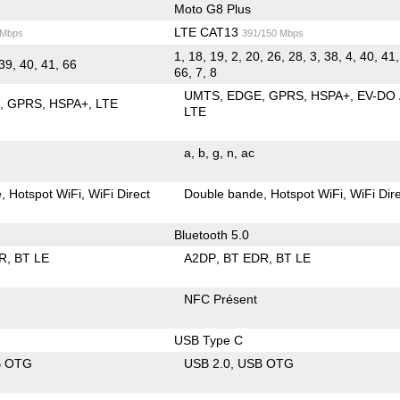
Moto G8 Plus
LTE CAT13
 Mbps
391/150 Mbps
1, 18, 19, 2, 20, 26, 28, 3, 38, 4, 40, 41,
39, 40, 41, 66
66, 7, 8
UMTS
EDGE
GPRS
HSPA+
EV-DO
E
GPRS
HSPA+
LTE
LTE
a
b
g
n
ac
e
Hotspot WiFi
WiFi Direct
Double bande
Hotspot WiFi
WiFi Dir
Bluetooth 5.0
R
BT LE
A2DP
BT EDR
BT LE
NFC Présent
USB Type C
B OTG
USB 2.0
USB OTG