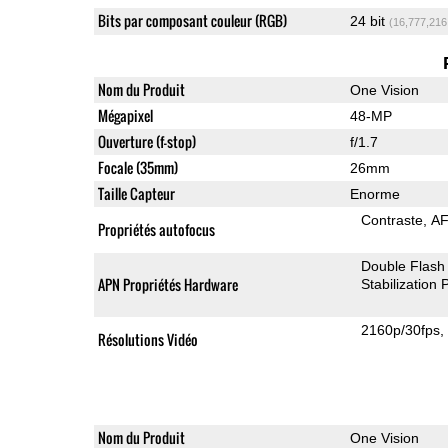
Bits par composant couleur (RGB)
24 bit
(16,777,216
Nom du Produit
One Vision
Mégapixel
48-MP
Ouverture (f-stop)
f/1.7
Focale (35mm)
26mm
Taille Capteur
Enorme
Contraste
AF
Propriétés autofocus
Double Flash
APN Propriétés Hardware
Stabilization
2160p/30fps
Résolutions Vidéo
Nom du Produit
One Vision