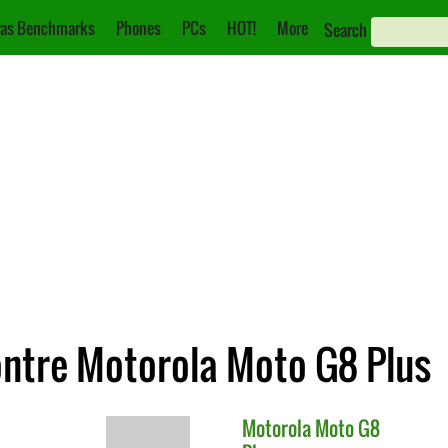
as Benchmarks
Phones
PCs
HOT!
More
Search
ontre Motorola Moto G8 Plus
Motorola
Moto G8