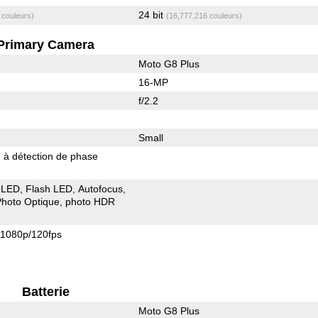
24 bit
 couleurs)
(16,777,216 couleurs)
Primary Camera
Moto G8 Plus
16-MP
f/2.2
Small
 à détection de phase
 LED
Flash LED
Autofocus
 Photo Optique
photo HDR
1080p/120fps
Batterie
Moto G8 Plus