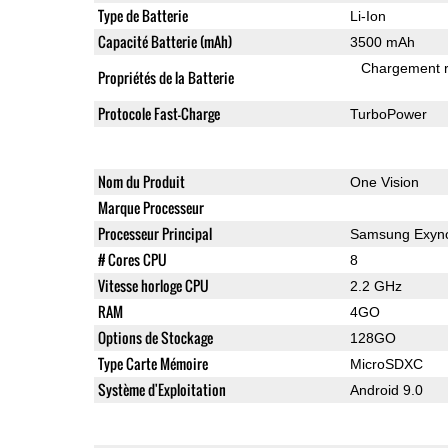
Type de Batterie
Li-Ion
Capacité Batterie (mAh)
3500 mAh
Chargement 
Propriétés de la Batterie
Protocole Fast-Charge
TurboPower
Nom du Produit
One Vision
Marque Processeur
Processeur Principal
Samsung Exyn
# Cores CPU
8
Vitesse horloge CPU
2.2 GHz
RAM
4GO
Options de Stockage
128GO
Type Carte Mémoire
MicroSDXC
Système d'Exploitation
Android 9.0