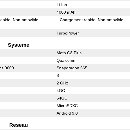
Li-Ion
4000 mAh
rapide
Non-amovible
Chargement rapide
Non-amovible
TurboPower
Systeme
Moto G8 Plus
Qualcomm
os 9609
Snapdragon 665
8
2 GHz
4GO
64GO
MicroSDXC
Android 9.0
Reseau