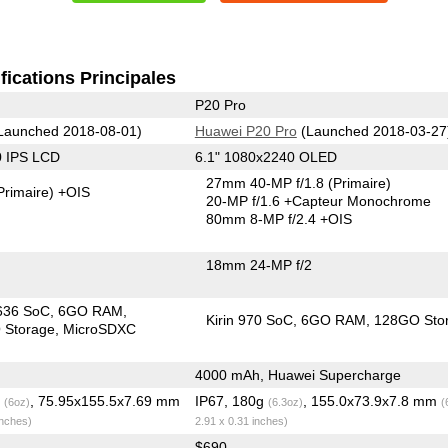
fications Principales
P20 Pro
Launched 2018-08-01)
Huawei P20 Pro
(Launched 2018-03-27
0 IPS LCD
6.1" 1080x2240 OLED
27mm 40-MP f/1.8
(Primaire)
Primaire)
+OIS
20-MP f/1.6
+Capteur Monochrome
80mm 8-MP f/2.4 +OIS
18mm 24-MP f/2
636 SoC
6GO RAM
Kirin 970 SoC
6GO RAM
128GO Sto
Storage
MicroSDXC
4000 mAh, Huawei Supercharge
g
, 75.95x155.5x7.69 mm
IP67, 180g
, 155.0x73.9x7.8 mm
(6oz)
(6.3oz)
(
inches)
2.91 x 0.31 inches)
$690