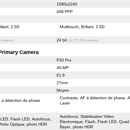
1080x2240
408 PPP
illant
2.5D
Multitouch
Brillant
2.5D
24 bit
 couleurs)
(16,777,216 couleurs)
Primary Camera
P20 Pro
40-MP
f/1.8
27mm
Moyen
Contraste
AF à détection de phase
 à détection de phase
Laser
Autofocus
Stabilisation Video
 LED
Flash LED
Autofocus
Electronique
Flash
Flash LED
Quad
 Photo Optique
photo HDR
Bayer
photo HDR