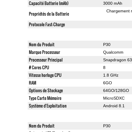
Capacité Batterie (mAh)
3000 mAh
Chargement 
Propriétés de la Batterie
Protocole Fast-Charge
Nom du Produit
P30
Marque Processeur
Qualcomm
Processeur Principal
Snapdragon 6
# Cores CPU
8
Vitesse horloge CPU
1.8 GHz
RAM
6GO
Options de Stockage
64GO/128GO
Type Carte Mémoire
MicroSDXC
Système d'Exploitation
Android 8.1
Nom du Produit
P30