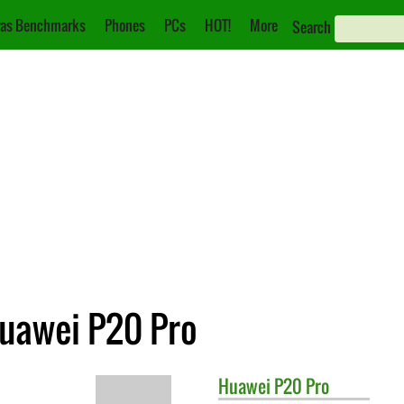
as Benchmarks
Phones
PCs
HOT!
More
Search
uawei P20 Pro
Huawei
P20 Pro