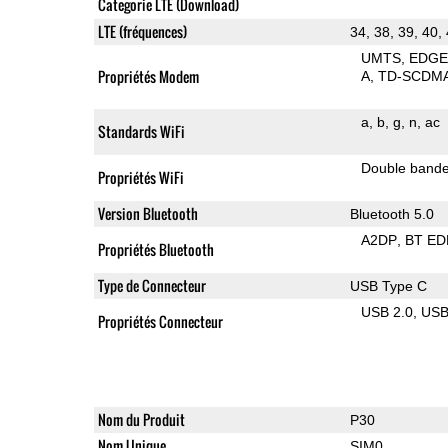
Categorie LTE (Download)
LTE (fréquences)
34, 38, 39, 40,
UMTS
EDG
Propriétés Modem
A
TD-SCDM
a
b
g
n
ac
Standards WiFi
Double band
Propriétés WiFi
Version Bluetooth
Bluetooth 5.0
A2DP
BT ED
Propriétés Bluetooth
Type de Connecteur
USB Type C
USB 2.0
US
Propriétés Connecteur
Nom du Produit
P30
Nom Unique
SIM0