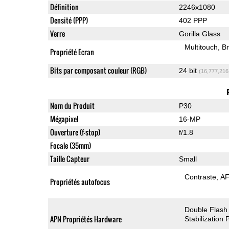
Définition
2246x1080
Densité (PPP)
402 PPP
Verre
Gorilla Glass
Multitouch
Br
Propriété Ecran
Bits par composant couleur (RGB)
24 bit
(16,777,216
Nom du Produit
P30
Mégapixel
16-MP
Ouverture (f-stop)
f/1.8
Focale (35mm)
Taille Capteur
Small
Contraste
AF
Propriétés autofocus
Double Flash
APN Propriétés Hardware
Stabilization