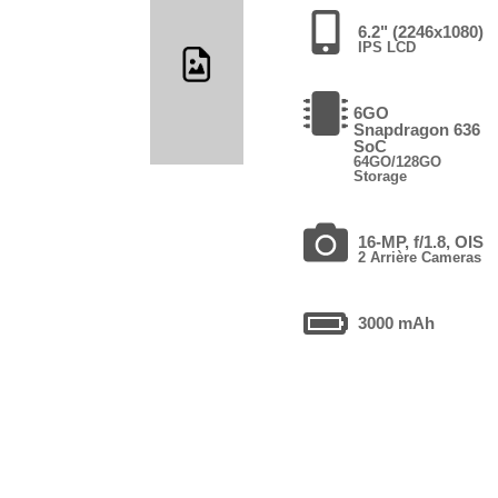
6.2" (2246x1080)
IPS LCD
6GO
Snapdragon 636
SoC
64GO/128GO
Storage
16-MP, f/1.8, OIS
2 Arrière Cameras
3000 mAh