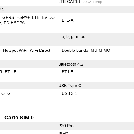
LTE CAT18
1200/211 Mbps
 41
E
GPRS
HSPA+
LTE
EV-DO
LTE-A
A
TD-HSDPA
a
b
g
n
ac
e
Hotspot WiFi
WiFi Direct
Double bande
MU-MIMO
Bluetooth 4.2
R
BT LE
BT LE
USB Type C
B OTG
USB 3.1
Carte SIM 0
P20 Pro
SIM0