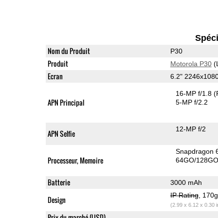
Spéci
Nom du Produit
P30
Produit
Motorola P30
(
Ecran
6.2" 2246x108
16-MP f/1.8
(
APN Principal
5-MP f/2.2
12-MP f/2
APN Selfie
Snapdragon 
Processeur, Memoire
64GO/128GO 
Batterie
3000 mAh
IP Rating
, 170
Design
(2.99 x 6.12 x 0.30 
Prix du marché (USD)