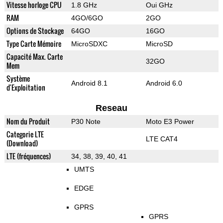
Vitesse horloge CPU
1.8 GHz
Oui GHz
RAM
4GO/6GO
2GO
Options de Stockage
64GO
16GO
Type Carte Mémoire
MicroSDXC
MicroSD
Capacité Max. Carte
32GO
Mem
Système
Android 8.1
Android 6.0
d'Exploitation
Reseau
Nom du Produit
P30 Note
Moto E3 Power
Categorie LTE
LTE CAT4
(Download)
LTE (fréquences)
34, 38, 39, 40, 41
UMTS
EDGE
GPRS
GPRS