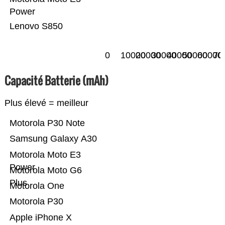
Power
Lenovo S850
0
10000
20000
30000
40000
50000
60000
70
Capacité Batterie (mAh)
Plus élevé = meilleur
Motorola P30 Note
Samsung Galaxy A30
Motorola Moto E3
Power
Motorola Moto G6
Plus
Motorola One
Motorola P30
Apple iPhone X