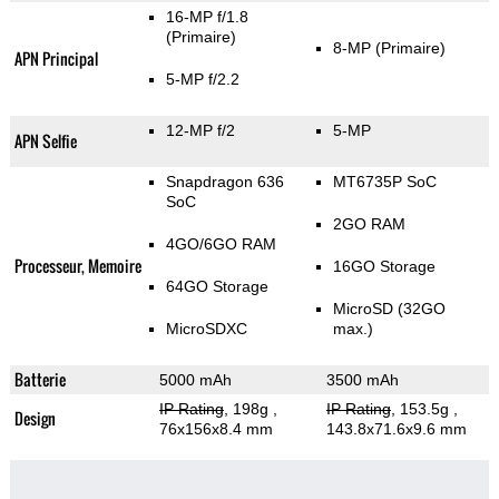
16-MP f/1.8
(Primaire)
8-MP
(Primaire)
APN Principal
5-MP f/2.2
12-MP f/2
5-MP
APN Selfie
Snapdragon 636
MT6735P SoC
SoC
2GO RAM
4GO/6GO RAM
Processeur, Memoire
16GO Storage
64GO Storage
MicroSD (32GO
MicroSDXC
max.)
Batterie
5000 mAh
3500 mAh
IP Rating
, 198g
,
IP Rating
, 153.5g
,
Design
76x156x8.4 mm
143.8x71.6x9.6 mm