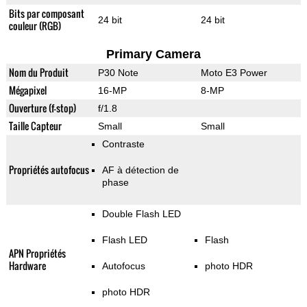
Bits par composant
24 bit
24 bit
couleur (RGB)
Primary Camera
Nom du Produit
P30 Note
Moto E3 Power
Mégapixel
16-MP
8-MP
Ouverture (f-stop)
f/1.8
Taille Capteur
Small
Small
Contraste
Propriétés autofocus
AF à détection de
phase
Double Flash LED
Flash LED
Flash
APN Propriétés
Hardware
Autofocus
photo HDR
photo HDR