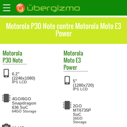
Motorola P30 Note contre Motorola Moto E3
Power
Motorola
Motorola
P30 Note
Moto E3
Power
6.2"
(2246x1080)
5"
IPS LCD
(1280x720)
IPS LCD
4GO/6GO
Snapdragon
2GO
636 SoC
MT6735P
64GO Storage
SoC
16GO
Storage