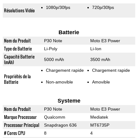
1080p/30fps
720p/30fps
Résolutions Vidéo
Batterie
Nom du Produit
P30 Note
Moto E3 Power
Type de Batterie
Li-Poly
Li-Ion
Capacité Batterie
5000 mAh
3500 mAh
(mAh)
Chargement rapide
Chargement rapide
Propriétés de la
Batterie
Non-amovible
Amovible
Systeme
Nom du Produit
P30 Note
Moto E3 Power
Marque Processeur
Qualcomm
Mediatek
Processeur Principal
Snapdragon 636
MT6735P
# Cores CPU
8
4