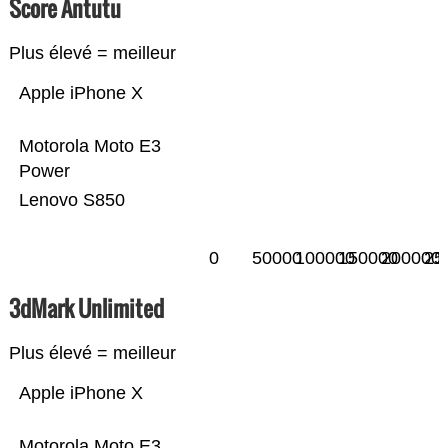
Score Antutu
Plus élevé = meilleur
Apple iPhone X
Motorola Moto E3
Power
Lenovo S850
0
50000
100000
150000
200000
25
3dMark Unlimited
Plus élevé = meilleur
Apple iPhone X
Motorola Moto E3