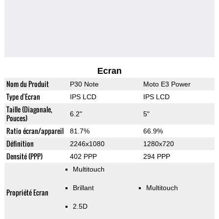
Ecran
Nom du Produit
P30 Note
Moto E3 Power
Type d'Ecran
IPS LCD
IPS LCD
Taille (Diagonale,
6.2"
5"
Pouces)
Ratio écran/appareil
81.7%
66.9%
Définition
2246x1080
1280x720
Densité (PPP)
402 PPP
294 PPP
Multitouch
Brillant
Multitouch
Propriété Ecran
2.5D