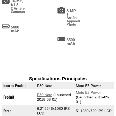
16-MP,
f/1.8
2 Arrière
8-MP
Cameras
1
Arrière
Appareil
Photo
5000
mAh
3500
mAh
Spécifications Principales
Nom du Produit
P30 Note
Moto E3 Power
Moto E3 Power
P30 Note
(Launched
Produit
(Launched 2016-09-
2018-08-01)
01)
6.2" 2246x1080 IPS
Ecran
5" 1280x720 IPS LCD
LCD