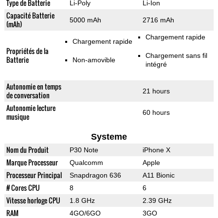
Type de Batterie
Li-Poly
Li-Ion
Capacité Batterie
5000 mAh
2716 mAh
(mAh)
Chargement rapide
Chargement rapide
Propriétés de la
Chargement sans fil
Batterie
Non-amovible
intégré
Autonomie en temps
21 hours
de conversation
Autonomie lecture
60 hours
musique
Systeme
Nom du Produit
P30 Note
iPhone X
Marque Processeur
Qualcomm
Apple
Processeur Principal
Snapdragon 636
A11 Bionic
# Cores CPU
8
6
Vitesse horloge CPU
1.8 GHz
2.39 GHz
RAM
4GO/6GO
3GO