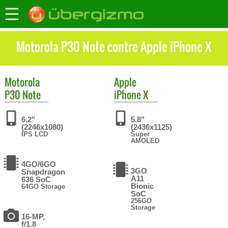
Motorola P30 Note contre Apple iPhone X
Motorola
Apple
P30 Note
iPhone X
6.2"
5.8"
(2246x1080)
(2436x1125)
IPS LCD
Super
AMOLED
4GO/6GO
3GO
Snapdragon
A11
636 SoC
Bionic
64GO Storage
SoC
256GO
Storage
16-MP,
f/1.8