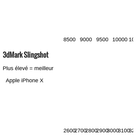
8500
9000
9500
10000
10
3dMark Slingshot
Plus élevé = meilleur
Apple iPhone X
2600
2700
2800
2900
3000
3100
32