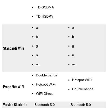
TD-SCDMA
TD-HSDPA
a
a
b
b
g
g
Standards WiFi
n
n
ac
ac
Double bande
Hotspot WiFi
Hotspot WiFi
Propriétés WiFi
Double bande
WiFi Direct
Version Bluetooth
Bluetooth 5.0
Bluetooth 5.0