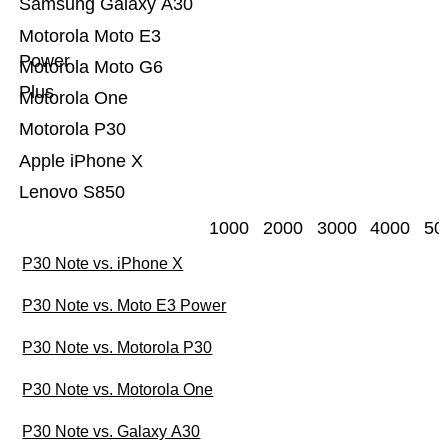
Samsung Galaxy A30
Motorola Moto E3
Power
Motorola Moto G6
Plus
Motorola One
Motorola P30
Apple iPhone X
Lenovo S850
1000
2000
3000
4000
50
P30 Note vs. iPhone X
P30 Note vs. Moto E3 Power
P30 Note vs. Motorola P30
P30 Note vs. Motorola One
P30 Note vs. Galaxy A30