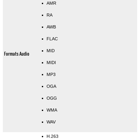
AMR
RA
AWB
FLAC
MID
Formats Audio
MIDI
MP3
OGA
OGG
WMA
WAV
H.263