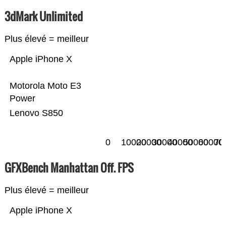
3dMark Unlimited
Plus élevé = meilleur
Apple iPhone X
Motorola Moto E3
Power
Lenovo S850
0
10000
20000
30000
40000
50000
60000
70
GFXBench Manhattan Off. FPS
Plus élevé = meilleur
Apple iPhone X