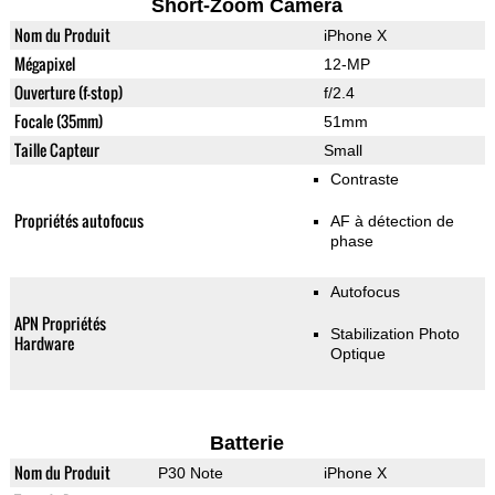
Short-Zoom Camera
Nom du Produit
iPhone X
Mégapixel
12-MP
Ouverture (f-stop)
f/2.4
Focale (35mm)
51mm
Taille Capteur
Small
Contraste
Propriétés autofocus
AF à détection de
phase
Autofocus
APN Propriétés
Stabilization Photo
Hardware
Optique
Batterie
Nom du Produit
P30 Note
iPhone X