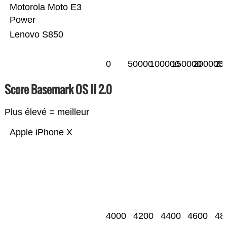
Motorola Moto E3
Power
Lenovo S850
0
50000
100000
150000
200000
25
Score Basemark OS II 2.0
Plus élevé = meilleur
Apple iPhone X
4000
4200
4400
4600
48