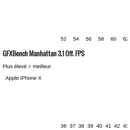
52
54
56
58
60
62
GFXBench Manhattan 3.1 Off. FPS
Plus élevé = meilleur
Apple iPhone X
36
37
38
39
40
41
42
43