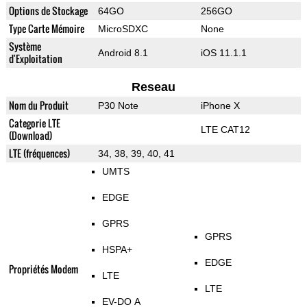
Options de Stockage
64GO
256GO
Type Carte Mémoire
MicroSDXC
None
Système
Android 8.1
iOS 11.1.1
d'Exploitation
Reseau
Nom du Produit
P30 Note
iPhone X
Categorie LTE
LTE CAT12
(Download)
LTE (fréquences)
34, 38, 39, 40, 41
UMTS
EDGE
GPRS
GPRS
HSPA+
EDGE
Propriétés Modem
LTE
LTE
EV-DO A