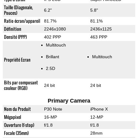
Taille (Diagonale,
6.2"
5.8"
Pouces)
Ratio écran/appareil
81.7%
81.1%
Définition
2246x1080
2436x1125
Densité (PPP)
402 PPP
463 PPP
Multitouch
Brillant
Multitouch
Propriété Ecran
2.5D
Bits par composant
24 bit
24 bit
couleur (RGB)
Primary Camera
Nom du Produit
P30 Note
iPhone X
Mégapixel
16-MP
12-MP
Ouverture (f-stop)
f/1.8
f/1.8
Focale (35mm)
28mm