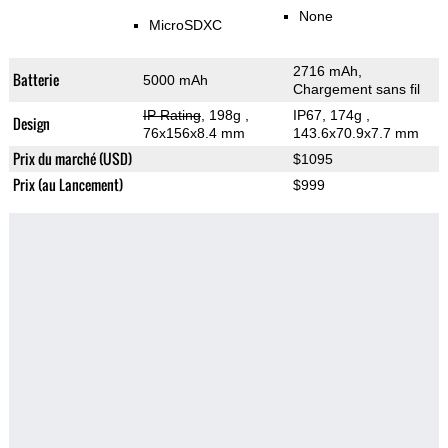
None
MicroSDXC
2716 mAh,
Batterie
5000 mAh
Chargement sans fil
IP Rating
, 198g
,
IP67, 174g
,
Design
76x156x8.4 mm
143.6x70.9x7.7 mm
Prix du marché (USD)
$1095
Prix (au Lancement)
$999