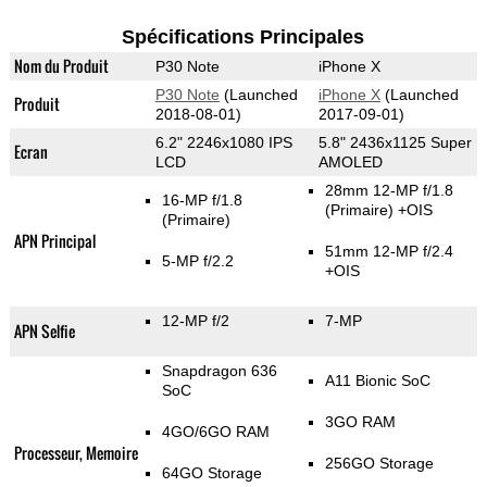
Spécifications Principales
Nom du Produit
P30 Note
iPhone X
P30 Note
(Launched
iPhone X
(Launched
Produit
2018-08-01)
2017-09-01)
6.2" 2246x1080 IPS
5.8" 2436x1125 Super
Ecran
LCD
AMOLED
28mm 12-MP f/1.8
16-MP f/1.8
(Primaire)
+OIS
(Primaire)
APN Principal
51mm 12-MP f/2.4
5-MP f/2.2
+OIS
12-MP f/2
7-MP
APN Selfie
Snapdragon 636
A11 Bionic SoC
SoC
3GO RAM
4GO/6GO RAM
Processeur, Memoire
256GO Storage
64GO Storage