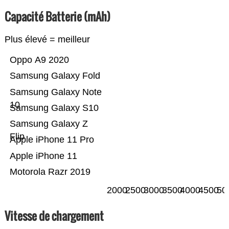
Capacité Batterie (mAh)
Plus élevé = meilleur
Oppo A9 2020
Samsung Galaxy Fold
Samsung Galaxy Note
10
Samsung Galaxy S10
Samsung Galaxy Z
Flip
Apple iPhone 11 Pro
Apple iPhone 11
Motorola Razr 2019
2000
2500
3000
3500
4000
4500
50
Vitesse de chargement