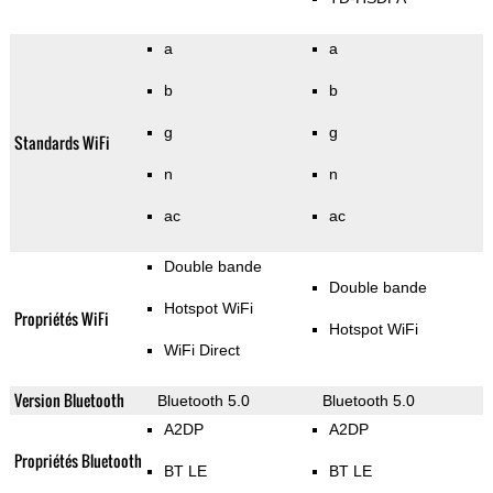
a
a
b
b
g
g
Standards WiFi
n
n
ac
ac
Double bande
Double bande
Hotspot WiFi
Propriétés WiFi
Hotspot WiFi
WiFi Direct
Version Bluetooth
Bluetooth 5.0
Bluetooth 5.0
A2DP
A2DP
Propriétés Bluetooth
BT LE
BT LE