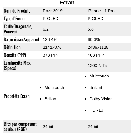
Ecran
Nom du Produit
Razr 2019
iPhone 11 Pro
Type d'Ecran
P-OLED
P-OLED
Taille (Diagonale,
6.2"
5.8"
Pouces)
Ratio écran/appareil
128.4%
80.3%
Définition
2142x876
2436x1125
Densité (PPP)
373 PPP
463 PPP
Luminosité Max.
1200 NITs
(Specs)
Multitouch
Multitouch
Brillant
Propriété Ecran
Brillant
Dolby Vision
HDR10
Bits par composant
24 bit
24 bit
couleur (RGB)