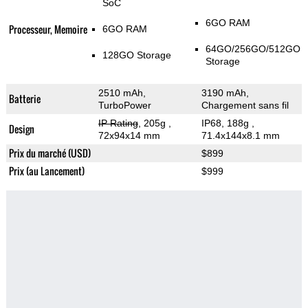
SoC
6GO RAM
Processeur, Memoire
6GO RAM
64GO/256GO/512GO
128GO Storage
Storage
2510 mAh,
3190 mAh,
Batterie
TurboPower
Chargement sans fil
IP Rating
, 205g
,
IP68, 188g
,
Design
72x94x14 mm
71.4x144x8.1 mm
Prix du marché (USD)
$899
Prix (au Lancement)
$999