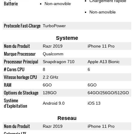
Chargement rapide
Batterie
Non-amovible
Non-amovible
Protocole Fast-Charge
TurboPower
Systeme
Nom du Produit
Razr 2019
iPhone 11 Pro
Marque Processeur
Qualcomm
Processeur Principal
Snapdragon 710
Apple A13 Bionic
# Cores CPU
8
6
Vitesse horloge CPU
2.2 GHz
RAM
6GO
6GO
Options de Stockage
128GO
64GO/256GO/512GO
Système
Android 9.0
iOS 13
d'Exploitation
Reseau
Nom du Produit
Razr 2019
iPhone 11 Pro
Categorie LTE