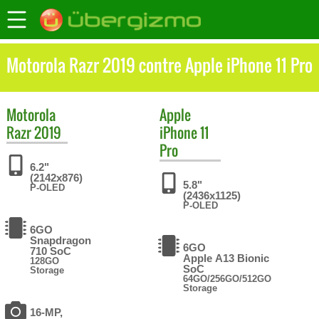
Motorola Razr 2019 contre Apple iPhone 11 Pro
Motorola
Apple
Razr 2019
iPhone 11
Pro
6.2"
(2142x876)
5.8"
P-OLED
(2436x1125)
P-OLED
6GO
Snapdragon
6GO
710 SoC
Apple A13 Bionic
128GO
SoC
Storage
64GO/256GO/512GO
Storage
16-MP,