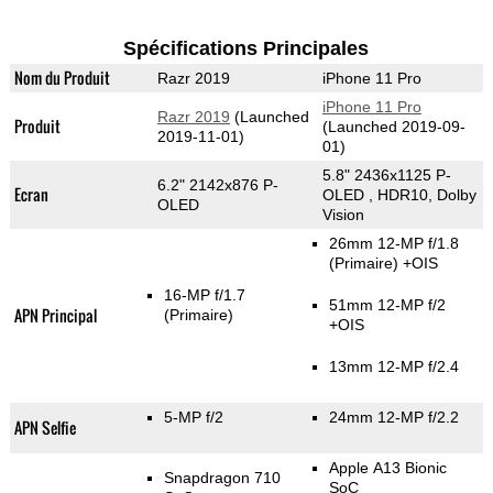
Spécifications Principales
Nom du Produit
Razr 2019
iPhone 11 Pro
iPhone 11 Pro
Razr 2019
(Launched
Produit
(Launched 2019-09-
2019-11-01)
01)
5.8" 2436x1125 P-
6.2" 2142x876 P-
Ecran
OLED , HDR10, Dolby
OLED
Vision
26mm 12-MP f/1.8
(Primaire)
+OIS
16-MP f/1.7
51mm 12-MP f/2
APN Principal
(Primaire)
+OIS
13mm 12-MP f/2.4
5-MP f/2
24mm 12-MP f/2.2
APN Selfie
Apple A13 Bionic
Snapdragon 710
SoC