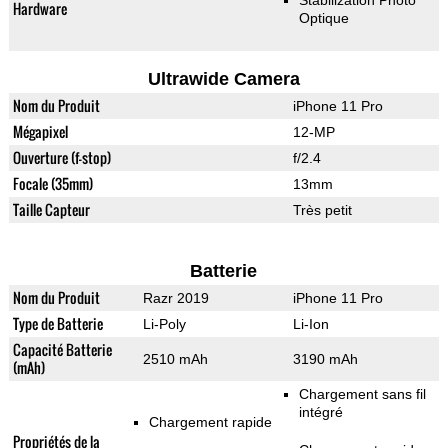
Stabilization Photo
Hardware
Optique
Ultrawide Camera
Nom du Produit
iPhone 11 Pro
Mégapixel
12-MP
Ouverture (f-stop)
f/2.4
Focale (35mm)
13mm
Taille Capteur
Très petit
Batterie
Nom du Produit
Razr 2019
iPhone 11 Pro
Type de Batterie
Li-Poly
Li-Ion
Capacité Batterie
2510 mAh
3190 mAh
(mAh)
Chargement sans fil
intégré
Chargement rapide
Propriétés de la