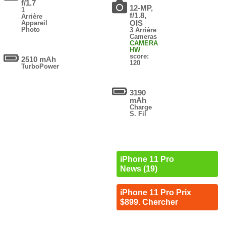
f/1.7
12-MP,
1
f/1.8,
Arrière
OIS
Appareil
Photo
3 Arrière
Cameras
CAMERA
HW
score:
2510 mAh
120
TurboPower
3190
mAh
Charge
S. Fil
iPhone 11 Pro
News (19)
iPhone 11 Pro Prix
$899. Chercher