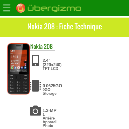
Nokia 208 : Fiche Technique
Nokia
208
2.4"
(320x240)
TFT LCD
0.0625GO
0GO
Storage
1.3-MP
1
Arrière
Appareil
Photo