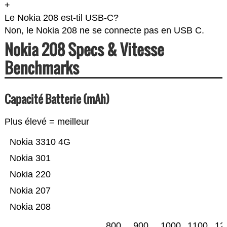
+
Le Nokia 208 est-til USB-C?
Non, le Nokia 208 ne se connecte pas en USB C.
Nokia 208 Specs & Vitesse
Benchmarks
Capacité Batterie (mAh)
Plus élevé = meilleur
Nokia 3310 4G
Nokia 301
Nokia 220
Nokia 207
Nokia 208
800
900
1000
1100
12