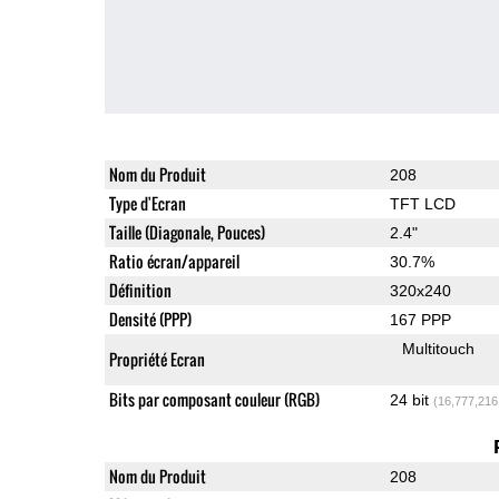
Nom du Produit
208
Type d'Ecran
TFT LCD
Taille (Diagonale, Pouces)
2.4"
Ratio écran/appareil
30.7%
Définition
320x240
Densité (PPP)
167 PPP
Multitouch
Propriété Ecran
Bits par composant couleur (RGB)
24 bit
(16,777,216
Nom du Produit
208