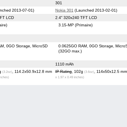
301
nched 2013-07-01)
Nokia 301
(Launched 2013-02-01)
TFT LCD
2.4" 320x240 TFT LCD
aire)
3.15-MP
(Primaire)
AM
0GO Storage
MicroSD
0.0625GO RAM
0GO Storage
Micro
(32GO max.)
1110 mAh
6g
, 114.2x50.9x12.8 mm
IP Rating
, 102g
, 114x50x12.5 m
(3.2oz)
(3.6oz)
inches)
x 1.97 x 0.49 inches)