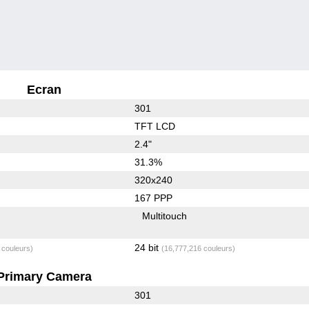
Ecran
301
TFT LCD
2.4"
31.3%
320x240
167 PPP
Multitouch
24 bit
 couleurs)
(16,777,216 couleurs)
Primary Camera
301