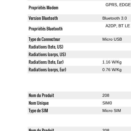
GPRS
EDGE
Propriétés Modem
Version Bluetooth
Bluetooth 3.0
A2DP
BT LE
Propriétés Bluetooth
Type de Connecteur
Micro USB
Radiations (tete, US)
Radiations (corps, US)
Radiations (tete, Eur)
1.16 W/Kg
Radiations (corps, Eur)
0.76 W/Kg
Nom du Produit
208
Nom Unique
SIM0
Type de SIM
Micro SIM
Nom du Produit
208