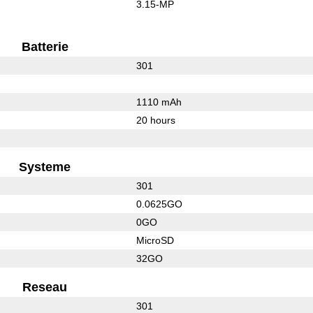
3.15-MP
Batterie
301
1110 mAh
20 hours
Systeme
301
0.0625GO
0GO
MicroSD
32GO
Reseau
301