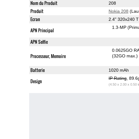
Nom du Produit
208
Produit
Nokia 208
(Lau
Ecran
2.4" 320x240 
1.3-MP
(Prim
APN Principal
APN Selfie
0.0625GO R
Processeur, Memoire
(32GO max.)
Batterie
1020 mAh
IP Rating
, 89.
Design
(4.50 x 2.00 x 0.50 