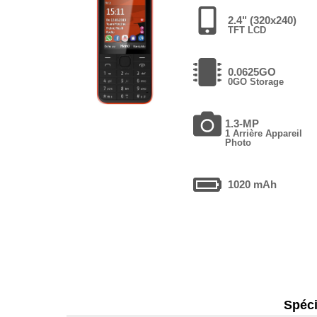
2.4" (320x240)
TFT LCD
0.0625GO
0GO Storage
1.3-MP
1 Arrière Appareil
Photo
1020 mAh
Spéci