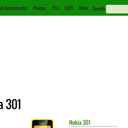
as Benchmarks
Phones
PCs
HOT!
More
Search
a 301
Nokia
301