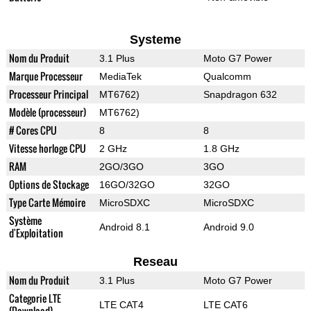
Systeme
Nom du Produit
3.1 Plus
Moto G7 Power
Marque Processeur
MediaTek
Qualcomm
Processeur Principal
MT6762)
Snapdragon 632
Modèle (processeur)
MT6762)
# Cores CPU
8
8
Vitesse horloge CPU
2 GHz
1.8 GHz
RAM
2GO/3GO
3GO
Options de Stockage
16GO/32GO
32GO
Type Carte Mémoire
MicroSDXC
MicroSDXC
Système
Android 8.1
Android 9.0
d'Exploitation
Reseau
Nom du Produit
3.1 Plus
Moto G7 Power
Categorie LTE
LTE CAT4
LTE CAT6
(Download)