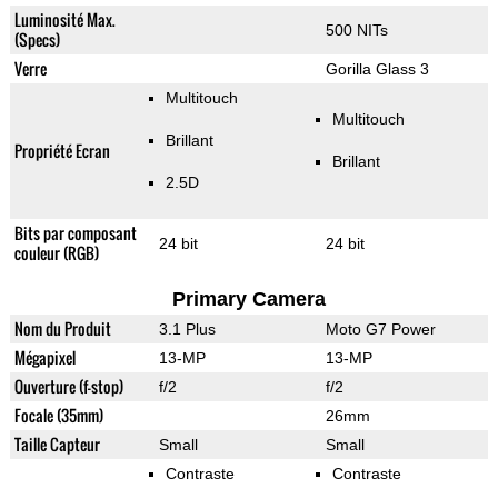
Luminosité Max.
500 NITs
(Specs)
Verre
Gorilla Glass 3
Multitouch
Multitouch
Brillant
Propriété Ecran
Brillant
2.5D
Bits par composant
24 bit
24 bit
couleur (RGB)
Primary Camera
Nom du Produit
3.1 Plus
Moto G7 Power
Mégapixel
13-MP
13-MP
Ouverture (f-stop)
f/2
f/2
Focale (35mm)
26mm
Taille Capteur
Small
Small
Contraste
Contraste