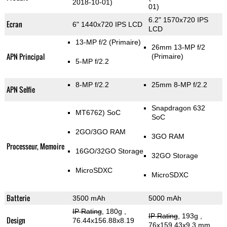
2018-10-01)
01)
6.2" 1570x720 IPS
Ecran
6" 1440x720 IPS LCD
LCD
13-MP f/2
(Primaire)
26mm 13-MP f/2
APN Principal
(Primaire)
5-MP f/2.2
8-MP f/2.2
25mm 8-MP f/2.2
APN Selfie
Snapdragon 632
MT6762) SoC
SoC
2GO/3GO RAM
3GO RAM
Processeur, Memoire
16GO/32GO Storage
32GO Storage
MicroSDXC
MicroSDXC
Batterie
3500 mAh
5000 mAh
IP Rating
, 180g
,
IP Rating
, 193g
,
Design
76.44x156.88x8.19
76x159.43x9.3 mm