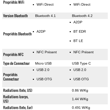
Propriétés WiFi
WiFi Direct
WiFi Direct
Version Bluetooth
Bluetooth 4.1
Bluetooth 4.2
A2DP
A2DP
BT EDR
Propriétés Bluetooth
BT LE
NFC Présent
NFC Présent
Propriétés NFC
Type de Connecteur
Micro USB
USB Type C
USB 2.0
USB 2.0
Propriétés
Connecteur
USB OTG
USB OTG
Radiations (tete, US)
0.86 W/Kg
Radiations (corps,
1.44 W/Kg
US)
Radiations (tete, Eur)
0.491 W/Kg