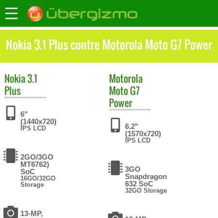
Nokia 3.1 Plus contre Motorola Moto G7 Power
Nokia
3.1
Motorola
Plus
Moto G7
Power
6"
(1440x720)
6.2"
IPS LCD
(1570x720)
IPS LCD
2GO/3GO
MT6762)
3GO
SoC
Snapdragon
16GO/32GO
632 SoC
Storage
32GO Storage
13-MP,