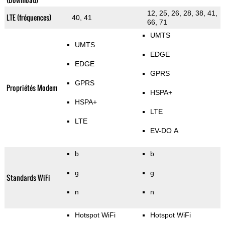
12, 25, 26, 28, 38, 41,
LTE (fréquences)
40, 41
66, 71
UMTS
UMTS
EDGE
EDGE
GPRS
GPRS
Propriétés Modem
HSPA+
HSPA+
LTE
LTE
EV-DO A
b
b
g
g
Standards WiFi
n
n
Hotspot WiFi
Hotspot WiFi