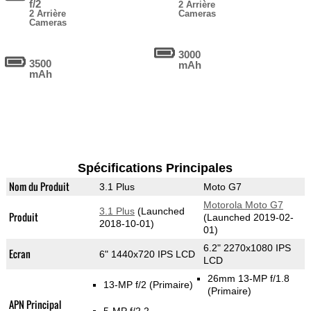
f/2
2 Arrière
2 Arrière
Cameras
Cameras
3000
3500
mAh
mAh
Spécifications Principales
Nom du Produit
3.1 Plus
Moto G7
Motorola Moto G7
3.1 Plus
(Launched
Produit
(Launched 2019-02-
2018-10-01)
01)
6.2" 2270x1080 IPS
Ecran
6" 1440x720 IPS LCD
LCD
26mm 13-MP f/1.8
13-MP f/2
(Primaire)
(Primaire)
APN Principal