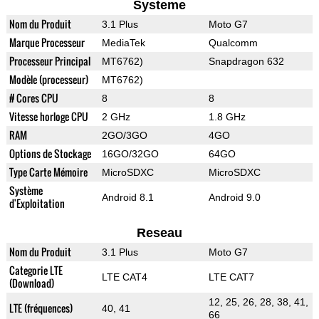
Systeme
Nom du Produit
3.1 Plus
Moto G7
Marque Processeur
MediaTek
Qualcomm
Processeur Principal
MT6762)
Snapdragon 632
Modèle (processeur)
MT6762)
# Cores CPU
8
8
Vitesse horloge CPU
2 GHz
1.8 GHz
RAM
2GO/3GO
4GO
Options de Stockage
16GO/32GO
64GO
Type Carte Mémoire
MicroSDXC
MicroSDXC
Système
Android 8.1
Android 9.0
d'Exploitation
Reseau
Nom du Produit
3.1 Plus
Moto G7
Categorie LTE
LTE CAT4
LTE CAT7
(Download)
12, 25, 26, 28, 38, 41,
LTE (fréquences)
40, 41
66