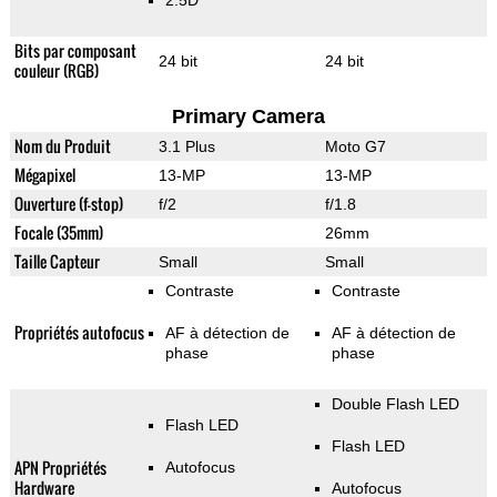
2.5D
Bits par composant
24 bit
24 bit
couleur (RGB)
Primary Camera
Nom du Produit
3.1 Plus
Moto G7
Mégapixel
13-MP
13-MP
Ouverture (f-stop)
f/2
f/1.8
Focale (35mm)
26mm
Taille Capteur
Small
Small
Contraste
Contraste
Propriétés autofocus
AF à détection de
AF à détection de
phase
phase
Double Flash LED
Flash LED
Flash LED
APN Propriétés
Autofocus
Hardware
Autofocus