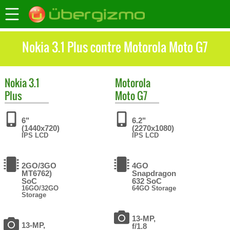
Nokia 3.1 Plus contre Motorola Moto G7
Nokia
3.1
Motorola
Plus
Moto G7
6"
6.2"
(1440x720)
(2270x1080)
IPS LCD
IPS LCD
2GO/3GO
4GO
MT6762)
Snapdragon
SoC
632 SoC
16GO/32GO
64GO Storage
Storage
13-MP,
13-MP,
f/1.8