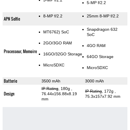
5-MP f/2.2
5-MP f/2.2
8-MP f/2.2
25mm 8-MP f/2.2
APN Selfie
Snapdragon 632
MT6762) SoC
SoC
2GO/3GO RAM
4GO RAM
Processeur, Memoire
16GO/32GO Storage
64GO Storage
MicroSDXC
MicroSDXC
Batterie
3500 mAh
3000 mAh
IP Rating
, 180g
,
IP Rating
, 172g
,
Design
76.44x156.88x8.19
75.3x157x7.92 mm
mm