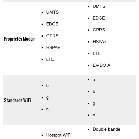
UMTS
UMTS
EDGE
EDGE
GPRS
GPRS
Propriétés Modem
HSPA+
HSPA+
LTE
LTE
EV-DO A
a
b
b
g
Standards WiFi
g
n
n
Double bande
Hotspot WiFi