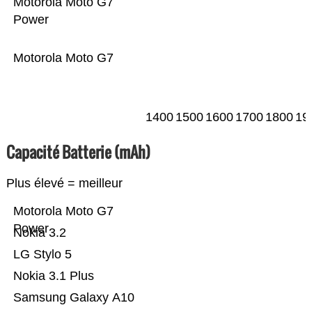
Motorola Moto G7
Power
Motorola Moto G7
1400
1500
1600
1700
1800
19
Capacité Batterie (mAh)
Plus élevé = meilleur
Motorola Moto G7
Power
Nokia 3.2
LG Stylo 5
Nokia 3.1 Plus
Samsung Galaxy A10