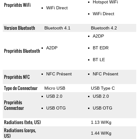
Hotspot WiFi
Propriétés WiFi
WiFi Direct
WiFi Direct
Version Bluetooth
Bluetooth 4.1
Bluetooth 4.2
A2DP
A2DP
BT EDR
Propriétés Bluetooth
BT LE
NFC Présent
NFC Présent
Propriétés NFC
Type de Connecteur
Micro USB
USB Type C
USB 2.0
USB 2.0
Propriétés
Connecteur
USB OTG
USB OTG
Radiations (tete, US)
1.13 W/Kg
Radiations (corps,
1.44 W/Kg
US)