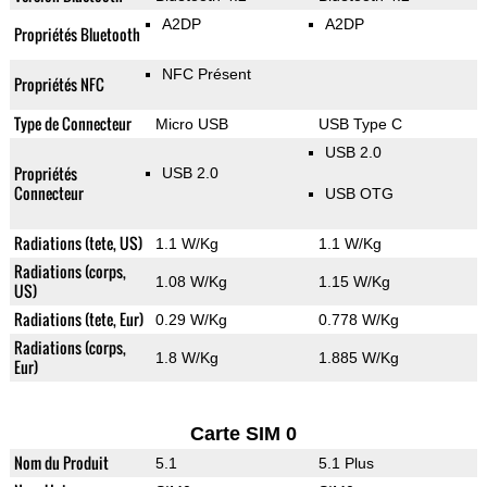
A2DP
A2DP
Propriétés Bluetooth
NFC Présent
Propriétés NFC
Type de Connecteur
Micro USB
USB Type C
USB 2.0
Propriétés
USB 2.0
Connecteur
USB OTG
Radiations (tete, US)
1.1 W/Kg
1.1 W/Kg
Radiations (corps,
1.08 W/Kg
1.15 W/Kg
US)
Radiations (tete, Eur)
0.29 W/Kg
0.778 W/Kg
Radiations (corps,
1.8 W/Kg
1.885 W/Kg
Eur)
Carte SIM 0
Nom du Produit
5.1
5.1 Plus