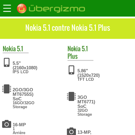
Nokia 5.1 contre Nokia 5.1 Plus
Nokia
5.1
Nokia
5.1
Plus
5.5"
(2160x1080)
5.86"
IPS LCD
(1520x720)
TFT LCD
2GO/3GO
MT6755S)
3GO
SoC
MT6771)
16GO/32GO
SoC
Storage
32GO
Storage
16-MP
1
13-MP,
Arrière