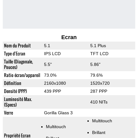
Ecran
Nom du Produit
5.1
5.1 Plus
Type d'Ecran
IPS LCD
TFT LCD
Taille (Diagonale,
5.5"
5.86"
Pouces)
Ratio écran/appareil
73.0%
79.6%
Définition
2160x1080
1520x720
Densité (PPP)
439 PPP
287 PPP
Luminosité Max.
410 NITs
(Specs)
Verre
Gorilla Glass 3
Multitouch
Multitouch
Brillant
Propriété Ecran