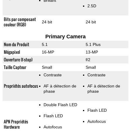
Brillant
2.5D
Bits par composant
24 bit
24 bit
couleur (RGB)
Primary Camera
Nom du Produit
5.1
5.1 Plus
Mégapixel
16-MP
13-MP
Ouverture (f-stop)
f/2
Taille Capteur
Small
Small
Contraste
Contraste
Propriétés autofocus
AF à détection de
AF à détection de
phase
phase
Double Flash LED
Flash LED
Flash LED
APN Propriétés
Autofocus
Hardware
Autofocus