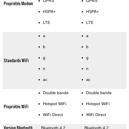
GPRS
GPRS
Propriétés Modem
HSPA+
HSPA+
LTE
LTE
a
a
b
b
g
g
Standards WiFi
n
n
ac
ac
Double bande
Double bande
Hotspot WiFi
Hotspot WiFi
Propriétés WiFi
WiFi Direct
WiFi Direct
Version Bluetooth
Bluetooth 4.2
Bluetooth 4.2