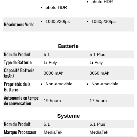
photo HDR
photo HDR
1080p/30fps
1080p/30fps
Résolutions Vidéo
Batterie
Nom du Produit
5.1
5.1 Plus
Type de Batterie
Li-Poly
Li-Poly
Capacité Batterie
3000 mAh
3060 mAh
(mAh)
Propriétés de la
Non-amovible
Non-amovible
Batterie
Autonomie en temps
19 hours
17 hours
de conversation
Systeme
Nom du Produit
5.1
5.1 Plus
Marque Processeur
MediaTek
MediaTek