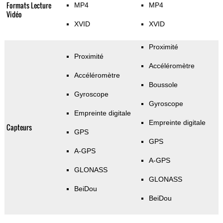
Formats Lecture
MP4
MP4
Vidéo
XVID
XVID
Proximité
Proximité
Accéléromètre
Accéléromètre
Boussole
Gyroscope
Gyroscope
Empreinte digitale
Empreinte digitale
Capteurs
GPS
GPS
A-GPS
A-GPS
GLONASS
GLONASS
BeiDou
BeiDou