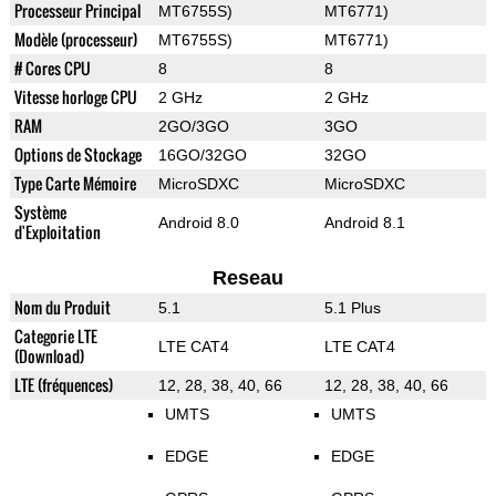
Processeur Principal
MT6755S)
MT6771)
Modèle (processeur)
MT6755S)
MT6771)
# Cores CPU
8
8
Vitesse horloge CPU
2 GHz
2 GHz
RAM
2GO/3GO
3GO
Options de Stockage
16GO/32GO
32GO
Type Carte Mémoire
MicroSDXC
MicroSDXC
Système
Android 8.0
Android 8.1
d'Exploitation
Reseau
Nom du Produit
5.1
5.1 Plus
Categorie LTE
LTE CAT4
LTE CAT4
(Download)
LTE (fréquences)
12, 28, 38, 40, 66
12, 28, 38, 40, 66
UMTS
UMTS
EDGE
EDGE