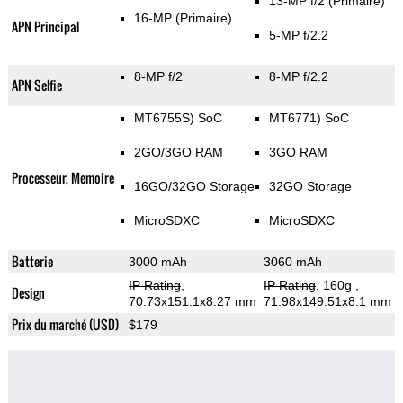
13-MP f/2
(Primaire)
16-MP
(Primaire)
APN Principal
5-MP f/2.2
8-MP f/2
8-MP f/2.2
APN Selfie
MT6755S) SoC
MT6771) SoC
2GO/3GO RAM
3GO RAM
Processeur, Memoire
16GO/32GO Storage
32GO Storage
MicroSDXC
MicroSDXC
Batterie
3000 mAh
3060 mAh
IP Rating
,
IP Rating
, 160g
,
Design
70.73x151.1x8.27 mm
71.98x149.51x8.1 mm
Prix du marché (USD)
$179