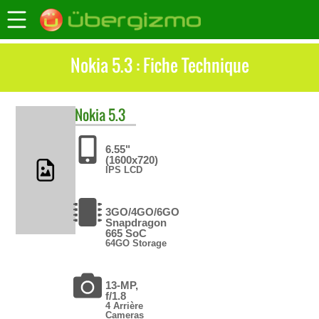
Nokia 5.3 : Fiche Technique
Nokia
5.3
6.55"
(1600x720)
IPS LCD
3GO/4GO/6GO
Snapdragon
665 SoC
64GO Storage
13-MP,
f/1.8
4 Arrière
Cameras