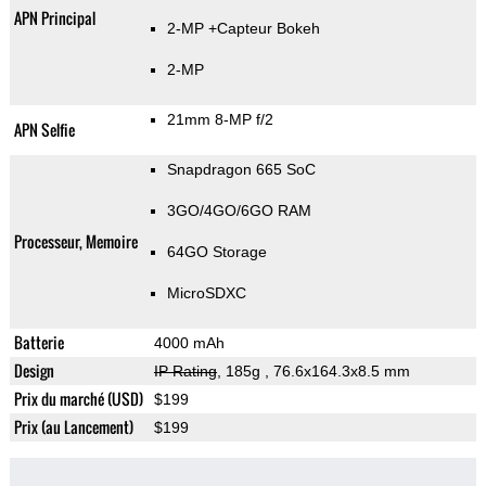
APN Principal
2-MP
+Capteur Bokeh
2-MP
21mm 8-MP f/2
APN Selfie
Snapdragon 665 SoC
3GO/4GO/6GO RAM
Processeur, Memoire
64GO Storage
MicroSDXC
Batterie
4000 mAh
Design
IP Rating
, 185g
, 76.6x164.3x8.5 mm
Prix du marché (USD)
$199
Prix (au Lancement)
$199