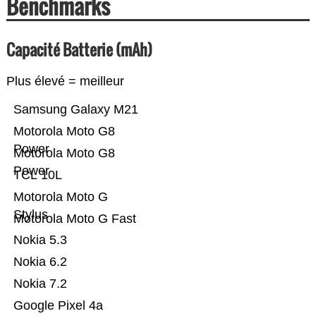
Benchmarks
Capacité Batterie (mAh)
Plus élevé = meilleur
Samsung Galaxy M21
Motorola Moto G8
Power
Motorola Moto G8
Power
TCL 10L
Motorola Moto G
Stylus
Motorola Moto G Fast
Nokia 5.3
Nokia 6.2
Nokia 7.2
Google Pixel 4a