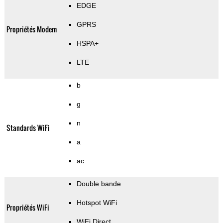
EDGE
GPRS
Propriétés Modem
HSPA+
LTE
b
g
n
Standards WiFi
a
ac
Double bande
Hotspot WiFi
Propriétés WiFi
WiFi Direct