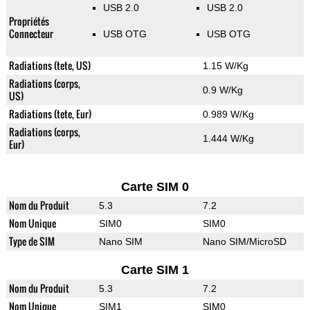
USB 2.0
USB 2.0
Propriétés
Connecteur
USB OTG
USB OTG
Radiations (tete, US)
1.15 W/Kg
Radiations (corps,
0.9 W/Kg
US)
Radiations (tete, Eur)
0.989 W/Kg
Radiations (corps,
1.444 W/Kg
Eur)
Carte SIM 0
Nom du Produit
5.3
7.2
Nom Unique
SIM0
SIM0
Type de SIM
Nano SIM
Nano SIM/MicroSD
Carte SIM 1
Nom du Produit
5.3
7.2
Nom Unique
SIM1
SIM0