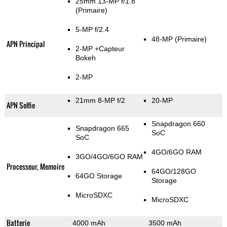
25mm 13-MP f/1.8
(Primaire)
5-MP f/2.4
48-MP
(Primaire)
APN Principal
2-MP
+Capteur
Bokeh
2-MP
21mm 8-MP f/2
20-MP
APN Selfie
Snapdragon 660
Snapdragon 665
SoC
SoC
4GO/6GO RAM
3GO/4GO/6GO RAM
Processeur, Memoire
64GO/128GO
64GO Storage
Storage
MicroSDXC
MicroSDXC
Batterie
4000 mAh
3500 mAh