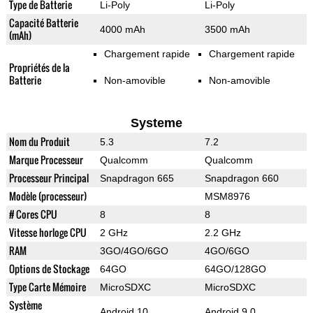
Type de Batterie
Li-Poly
Li-Poly
Capacité Batterie
4000 mAh
3500 mAh
(mAh)
Chargement rapide
Chargement rapide
Propriétés de la
Batterie
Non-amovible
Non-amovible
Systeme
Nom du Produit
5.3
7.2
Marque Processeur
Qualcomm
Qualcomm
Processeur Principal
Snapdragon 665
Snapdragon 660
Modèle (processeur)
MSM8976
# Cores CPU
8
8
Vitesse horloge CPU
2 GHz
2.2 GHz
RAM
3GO/4GO/6GO
4GO/6GO
Options de Stockage
64GO
64GO/128GO
Type Carte Mémoire
MicroSDXC
MicroSDXC
Système
Android 10
Android 9.0