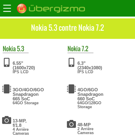
Nokia 5.3 contre Nokia 7.2
Nokia
5.3
Nokia
7.2
6.55"
6.3"
(1600x720)
(2340x1080)
IPS LCD
IPS LCD
3GO/4GO/6GO
4GO/6GO
Snapdragon
Snapdragon
665 SoC
660 SoC
64GO Storage
64GO/128GO
Storage
13-MP,
48-MP
f/1.8
2 Arrière
4 Arrière
Cameras
Cameras