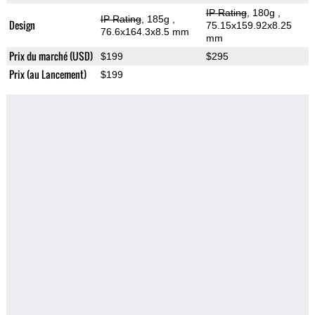
IP Rating
, 180g
,
IP Rating
, 185g
,
Design
75.15x159.92x8.25
76.6x164.3x8.5 mm
mm
Prix du marché (USD)
$199
$295
Prix (au Lancement)
$199