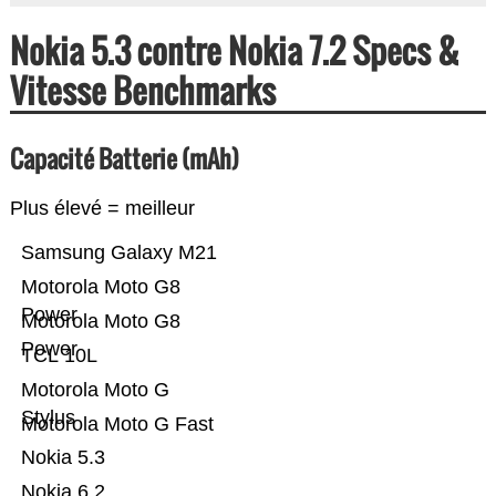
Nokia 5.3 contre Nokia 7.2 Specs &
Vitesse Benchmarks
Capacité Batterie (mAh)
Plus élevé = meilleur
Samsung Galaxy M21
Motorola Moto G8
Power
Motorola Moto G8
Power
TCL 10L
Motorola Moto G
Stylus
Motorola Moto G Fast
Nokia 5.3
Nokia 6.2