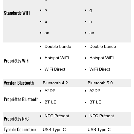
n
g
Standards WiFi
a
n
ac
ac
Double bande
Double bande
Hotspot WiFi
Hotspot WiFi
Propriétés WiFi
WiFi Direct
WiFi Direct
Version Bluetooth
Bluetooth 4.2
Bluetooth 5.0
A2DP
A2DP
Propriétés Bluetooth
BT LE
BT LE
NFC Présent
NFC Présent
Propriétés NFC
Type de Connecteur
USB Type C
USB Type C