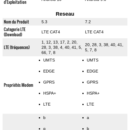
d'Exploitation
Reseau
Nom du Produit
5.3
7.2
Categorie LTE
LTE CAT4
LTE CAT4
(Download)
1, 12, 13, 17, 2, 20,
20, 28, 3, 38, 40, 41,
LTE (fréquences)
28, 3, 38, 4, 40, 41, 5,
5, 7, 8
66, 7, 8
UMTS
UMTS
EDGE
EDGE
GPRS
GPRS
Propriétés Modem
HSPA+
HSPA+
LTE
LTE
b
a
g
b