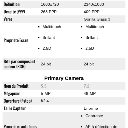
Définition
1600x720
2340x1080
Densité (PPP)
268 PPP
409 PPP
Verre
Gorilla Glass 3
Multitouch
Multitouch
Brillant
Brillant
Propriété Ecran
2.5D
2.5D
Bits par composant
24 bit
24 bit
couleur (RGB)
Primary Camera
Nom du Produit
5.3
7.2
Mégapixel
5-MP
48-MP
Ouverture (f-stop)
f/2.4
Taille Capteur
Enorme
Contraste
Propriétés autofocus
AF à détection de