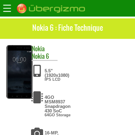
Nokia 6 : Fiche Technique
Nokia
Nokia 6
5.5"
(1920x1080)
IPS LCD
4GO
MSM8937
Snapdragon
430 SoC
64GO Storage
16-MP,