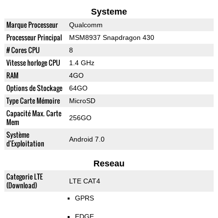
Systeme
Marque Processeur
Qualcomm
Processeur Principal
MSM8937 Snapdragon 430
# Cores CPU
8
Vitesse horloge CPU
1.4 GHz
RAM
4GO
Options de Stockage
64GO
Type Carte Mémoire
MicroSD
Capacité Max. Carte
256GO
Mem
Système
Android 7.0
d'Exploitation
Reseau
Categorie LTE
LTE CAT4
(Download)
GPRS
EDGE