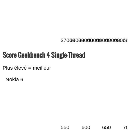
37000
38000
39000
40000
41000
42000
43000
44
Score Geekbench 4 Single-Thread
Plus élevé = meilleur
Nokia 6
550
600
650
70