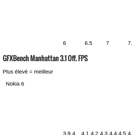
6
6.5
7
7.
GFXBench Manhattan 3.1 Off. FPS
Plus élevé = meilleur
Nokia 6
3.9
4
4.1
4.2
4.3
4.4
4.5
4.