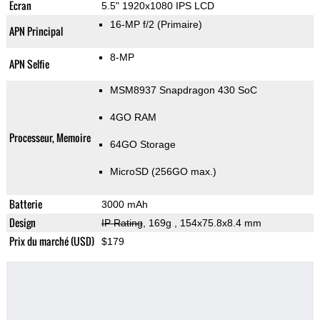
Ecran
5.5" 1920x1080 IPS LCD
16-MP f/2
(Primaire)
APN Principal
8-MP
APN Selfie
MSM8937 Snapdragon 430 SoC
4GO RAM
Processeur, Memoire
64GO Storage
MicroSD (256GO max.)
Batterie
3000 mAh
Design
IP Rating
, 169g
, 154x75.8x8.4 mm
Prix du marché (USD)
$179