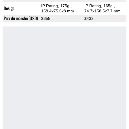
IP Rating
, 175g
,
IP Rating
, 165g
,
Design
158.4x75.6x8 mm
74.7x158.5x7.7 mm
Prix du marché (USD)
$355
$432