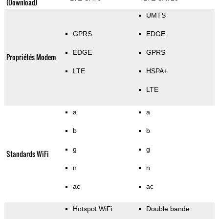
(Download)
UMTS
GPRS
EDGE
EDGE
GPRS
Propriétés Modem
LTE
HSPA+
LTE
a
a
b
b
g
g
Standards WiFi
n
n
ac
ac
Hotspot WiFi
Double bande