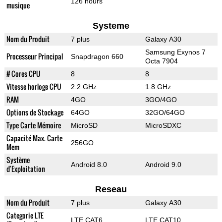
126 hours
musique
Systeme
Nom du Produit
7 plus
Galaxy A30
Samsung Exynos 7
Processeur Principal
Snapdragon 660
Octa 7904
# Cores CPU
8
8
Vitesse horloge CPU
2.2 GHz
1.8 GHz
RAM
4GO
3GO/4GO
Options de Stockage
64GO
32GO/64GO
Type Carte Mémoire
MicroSD
MicroSDXC
Capacité Max. Carte
256GO
Mem
Système
Android 8.0
Android 9.0
d'Exploitation
Reseau
Nom du Produit
7 plus
Galaxy A30
Categorie LTE
LTE CAT6
LTE CAT10