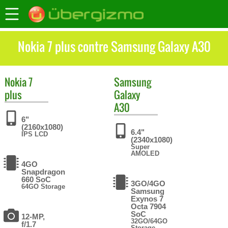
Nokia 7 plus contre Samsung Galaxy A30
Nokia
7
Samsung
plus
Galaxy
A30
6"
(2160x1080)
6.4"
IPS LCD
(2340x1080)
Super
AMOLED
4GO
Snapdragon
660 SoC
3GO/4GO
64GO Storage
Samsung
Exynos 7
Octa 7904
SoC
12-MP,
32GO/64GO
f/1.7
Storage