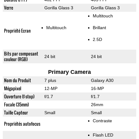
Verre
Gorilla Glass 3
Gorilla Glass 3
Multitouch
Multitouch
Brillant
Propriété Ecran
2.5D
Bits par composant
24 bit
24 bit
couleur (RGB)
Primary Camera
Nom du Produit
7 plus
Galaxy A30
Mégapixel
12-MP
16-MP
Ouverture (f-stop)
f/1.7
f/1.7
Focale (35mm)
26mm
Taille Capteur
Small
Small
Contraste
Propriétés autofocus
Flash LED