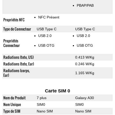
PBAP/PAB
NFC Présent
Propriétés NFC
Type de Connecteur
USB Type C
USB Type C
USB 2.0
USB 2.0
Propriétés
Connecteur
USB OTG
USB OTG
Radiations (tete, US)
0.413 W/Kg
Radiations (tete, Eur)
0.246 W/Kg
Radiations (corps,
1.165 W/Kg
Eur)
Carte SIM 0
Nom du Produit
7 plus
Galaxy A30
Nom Unique
SIM0
SIM0
Type de SIM
Nano SIM
Nano SIM