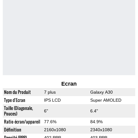
Ecran
Nom du Produit
7 plus
Galaxy A30
Type d'Ecran
IPS LCD
Super AMOLED
Taille (Diagonale,
6"
6.4"
Pouces)
Ratio écran/appareil
77.6%
84.9%
Définition
2160x1080
2340x1080
Densité (PPP)
402 PPP
403 PPP