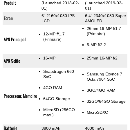
Produit
(Launched 2018-02-
(Launched 2019-02-
01)
01)
6" 2160x1080 IPS
6.4" 2340x1080 Super
Ecran
LCD
AMOLED
26mm 16-MP f/1.7
(Primaire)
12-MP f/1.7
APN Principal
(Primaire)
5-MP f/2.2
16-MP
25mm 16-MP f/2
APN Selfie
Snapdragon 660
Samsung Exynos 7
SoC
Octa 7904 SoC
4GO RAM
3GO/4GO RAM
Processeur, Memoire
64GO Storage
32GO/64GO Storage
MicroSD (256GO
MicroSDXC
max.)
Batterie
3800 mAh
4000 mAh