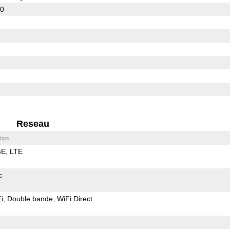
60
Reseau
bps
GE
LTE
c
i
Double bande
WiFi Direct