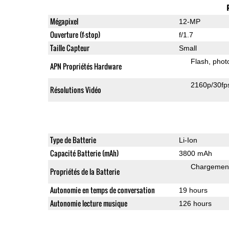
Mégapixel
12-MP
Ouverture (f-stop)
f/1.7
Taille Capteur
Small
Flash
phot
APN Propriétés Hardware
2160p/30fp
Résolutions Vidéo
Type de Batterie
Li-Ion
Capacité Batterie (mAh)
3800 mAh
Chargement
Propriétés de la Batterie
Autonomie en temps de conversation
19 hours
Autonomie lecture musique
126 hours