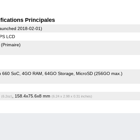
fications Principales
aunched 2018-02-01)
IPS LCD
7
(Primaire)
n 660 SoC
4GO RAM
64GO Storage
MicroSD (256GO max.)
g
, 158.4x75.6x8 mm
(6.2oz)
(6.24 x 2.98 x 0.31 inches)