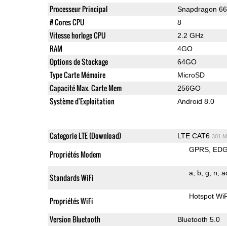
Processeur Principal
Snapdragon 6
# Cores CPU
8
Vitesse horloge CPU
2.2 GHz
RAM
4GO
Options de Stockage
64GO
Type Carte Mémoire
MicroSD
Capacité Max. Carte Mem
256GO
Système d'Exploitation
Android 8.0
Categorie LTE (Download)
LTE CAT6
301 M
GPRS
ED
Propriétés Modem
a
b
g
n
a
Standards WiFi
Hotspot WiF
Propriétés WiFi
Version Bluetooth
Bluetooth 5.0