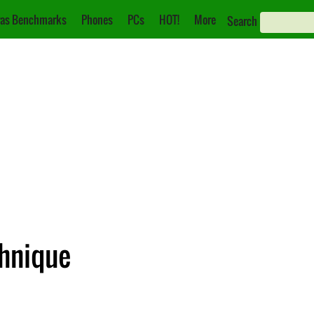
as Benchmarks
Phones
PCs
HOT!
More
Search
chnique