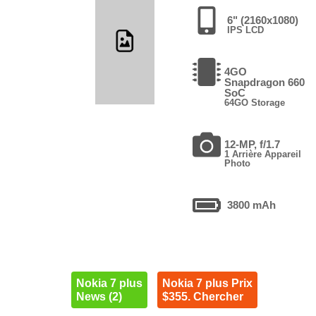
6" (2160x1080)
IPS LCD
4GO
Snapdragon 660
SoC
64GO Storage
12-MP, f/1.7
1 Arrière Appareil
Photo
3800 mAh
Nokia 7 plus
Nokia 7 plus Prix
News (2)
$355. Chercher