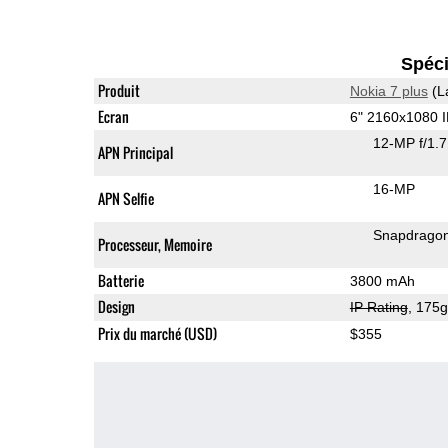
Spéci
Produit
Nokia 7 plus
(L
Ecran
6" 2160x1080 
12-MP f/1.
APN Principal
16-MP
APN Selfie
Snapdrago
Processeur, Memoire
Batterie
3800 mAh
Design
IP Rating
, 175
Prix du marché (USD)
$355