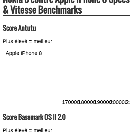
& Vitesse Benchmarks
Score Antutu
Plus élevé = meilleur
Apple iPhone 8
170000
180000
190000
200000
21
Score Basemark OS II 2.0
Plus élevé = meilleur