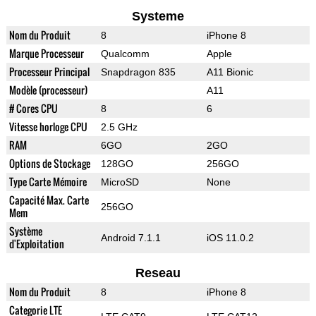
Systeme
Nom du Produit
8
iPhone 8
Marque Processeur
Qualcomm
Apple
Processeur Principal
Snapdragon 835
A11 Bionic
Modèle (processeur)
A11
# Cores CPU
8
6
Vitesse horloge CPU
2.5 GHz
RAM
6GO
2GO
Options de Stockage
128GO
256GO
Type Carte Mémoire
MicroSD
None
Capacité Max. Carte
256GO
Mem
Système
Android 7.1.1
iOS 11.0.2
d'Exploitation
Reseau
Nom du Produit
8
iPhone 8
Categorie LTE