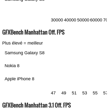
30000
40000
50000
60000
70
GFXBench Manhattan Off. FPS
Plus élevé = meilleur
Samsung Galaxy S8
Nokia 8
Apple iPhone 8
47
49
51
53
55
57
GFXBench Manhattan 3.1 Off. FPS