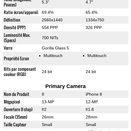
5.3"
4.7"
Pouces)
Ratio écran/appareil
69.4%
65.4%
Définition
2560x1440
1334x750
Densité (PPP)
554 PPP
326 PPP
Luminosité Max.
700 NITs
(Specs)
Verre
Gorilla Glass 5
Multitouch
Multitouch
Propriété Ecran
Bits par composant
24 bit
24 bit
couleur (RGB)
Primary Camera
Nom du Produit
8
iPhone 8
Mégapixel
13-MP
12-MP
Ouverture (f-stop)
f/2
f/1.8
Focale (35mm)
26mm
28mm
Taille Capteur
Small
Small