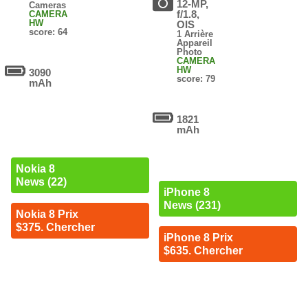
12-MP,
Cameras
f/1.8,
CAMERA
HW
OIS
score: 64
1 Arrière
Appareil
Photo
CAMERA
HW
3090
score: 79
mAh
1821
mAh
Nokia 8
News (22)
iPhone 8
News (231)
Nokia 8 Prix
$375. Chercher
iPhone 8 Prix
$635. Chercher