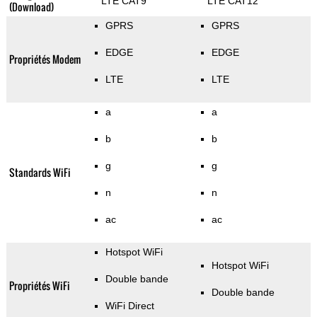
LTE CAT9
LTE CAT12
(Download)
GPRS
GPRS
EDGE
EDGE
Propriétés Modem
LTE
LTE
a
a
b
b
g
g
Standards WiFi
n
n
ac
ac
Hotspot WiFi
Hotspot WiFi
Double bande
Propriétés WiFi
Double bande
WiFi Direct