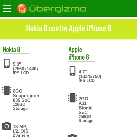
Nokia 8 contre Apple iPhone 8
Nokia
8
Apple
iPhone 8
5.3"
(2560x1440)
4.7"
IPS LCD
(1334x750)
IPS LCD
6GO
Snapdragon
2GO
835 SoC
A11
128GO
Bionic
Storage
SoC
256GO
Storage
13-MP,
f/2, OIS
2 Arrière