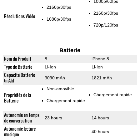
1080p/60fps
2160p/30fps
2160p/30fps
Résolutions Vidéo
1080p/30fps
720p/120fps
Batterie
Nom du Produit
8
iPhone 8
Type de Batterie
Li-Ion
Li-Ion
Capacité Batterie
3090 mAh
1821 mAh
(mAh)
Non-amovible
Propriétés de la
Chargement rapide
Batterie
Chargement rapide
Autonomie en temps
23 hours
14 hours
de conversation
Autonomie lecture
40 hours
musique