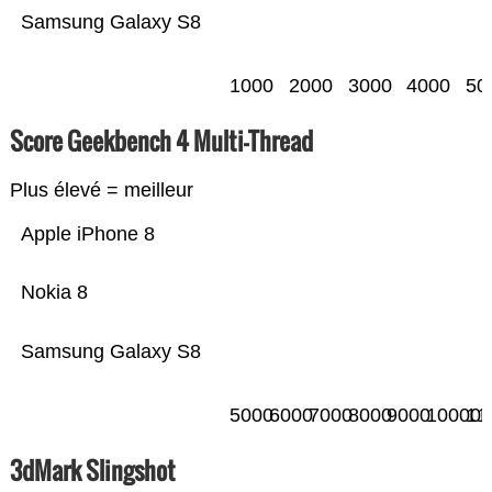
Samsung Galaxy S8
1000
2000
3000
4000
50
Score Geekbench 4 Multi-Thread
Plus élevé = meilleur
Apple iPhone 8
Nokia 8
Samsung Galaxy S8
5000
6000
7000
8000
9000
10000
11
3dMark Slingshot