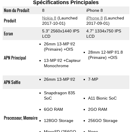
Spécifications Principales
Nom du Produit
8
iPhone 8
Nokia 8
(Launched
iPhone 8
(Launched
Produit
2017-10-01)
2017-09-01)
5.3" 2560x1440 IPS
4.7" 1334x750 IPS
Ecran
LCD
LCD
26mm 13-MP f/2
(Primaire)
+OIS
28mm 12-MP f/1.8
APN Principal
(Primaire)
+OIS
13-MP f/2
+Capteur
Monochrome
26mm 13-MP f/2
7-MP
APN Selfie
Snapdragon 835
SoC
A11 Bionic SoC
6GO RAM
2GO RAM
Processeur, Memoire
128GO Storage
256GO Storage
MicroSD (256GO
None