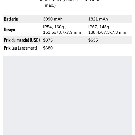
max.)
Batterie
3090 mAh
1821 mAh
IP54, 160g
,
IP67, 148g
,
Design
151.5x73.7x7.9 mm
138.4x67.3x7.3 mm
Prix du marché (USD)
$375
$635
Prix (au Lancement)
$680