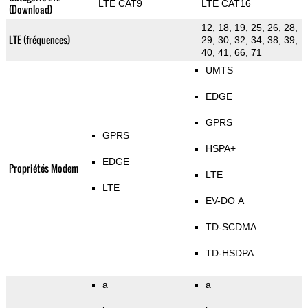
LTE CAT9
LTE CAT16
(Download)
12, 18, 19, 25, 26, 28,
LTE (fréquences)
29, 30, 32, 34, 38, 39,
40, 41, 66, 71
UMTS
EDGE
GPRS
GPRS
HSPA+
EDGE
Propriétés Modem
LTE
LTE
EV-DO A
TD-SCDMA
TD-HSDPA
a
a