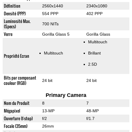
Définition
2560x1440
2340x1080
Densité (PPP)
554 PPP
402 PPP
Luminosité Max.
700 NITs
(Specs)
Verre
Gorilla Glass 5
Gorilla Glass
Multitouch
Multitouch
Brillant
Propriété Ecran
2.5D
Bits par composant
24 bit
24 bit
couleur (RGB)
Primary Camera
Nom du Produit
8
7
Mégapixel
13-MP
48-MP
Ouverture (f-stop)
f/2
f/1.7
Focale (35mm)
26mm