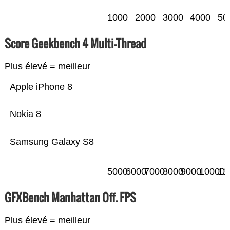
1000
2000
3000
4000
50
Score Geekbench 4 Multi-Thread
Plus élevé = meilleur
Apple iPhone 8
Nokia 8
Samsung Galaxy S8
5000
6000
7000
8000
9000
10000
11
GFXBench Manhattan Off. FPS
Plus élevé = meilleur