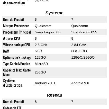
23 hours
de conversation
Systeme
Nom du Produit
8
7
Marque Processeur
Qualcomm
Qualcomm
Processeur Principal
Snapdragon 835
Snapdragon 855
# Cores CPU
8
8
Vitesse horloge CPU
2.5 GHz
2.84 GHz
RAM
6GO
6GO/8GO
Options de Stockage
128GO
128GO/256GO
Type Carte Mémoire
MicroSD
Capacité Max. Carte
256GO
Mem
Système
Android 7.1.1
Android 9.0
d'Exploitation
Reseau
Nom du Produit
8
7
Categorie LTE