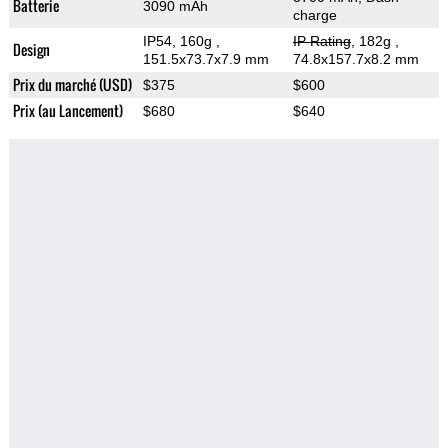
Batterie
3090 mAh
charge
IP54, 160g
,
IP Rating
, 182g
,
Design
151.5x73.7x7.9 mm
74.8x157.7x8.2 mm
Prix du marché (USD)
$375
$600
Prix (au Lancement)
$680
$640