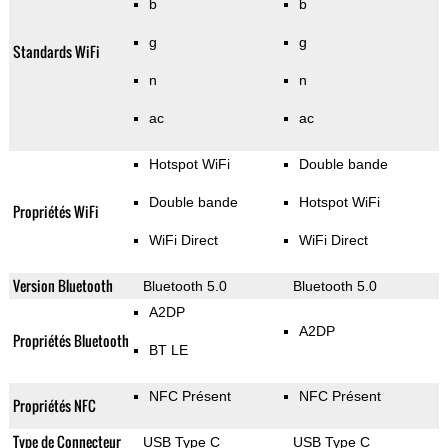
b
b
g
g
Standards WiFi
n
n
ac
ac
Hotspot WiFi
Double bande
Double bande
Hotspot WiFi
Propriétés WiFi
WiFi Direct
WiFi Direct
Version Bluetooth
Bluetooth 5.0
Bluetooth 5.0
A2DP
A2DP
Propriétés Bluetooth
BT LE
NFC Présent
NFC Présent
Propriétés NFC
Type de Connecteur
USB Type C
USB Type C