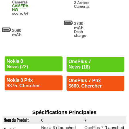
Cameras
2 Arrière
CAMERA
Cameras
HW
score: 64
3700
mAh
3090
Dash
mAh
charge
Nokia 8
OnePlus 7
News (22)
News (18)
Nokia 8 Prix
OnePlus 7 Prix
$375. Chercher
$600. Chercher
Spécifications Principales
Nom du Produit
8
7
Nokia 8
(Launched
OnePlus 7
(Launched