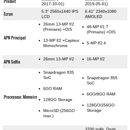
Produit
2017-10-01)
2019-05-01)
5.3" 2560x1440 IPS
6.41" 2340x1080
Ecran
LCD
AMOLED
26mm 13-MP f/2
48-MP f/1.7
(Primaire)
+OIS
(Primaire)
+OIS
APN Principal
13-MP f/2
+Capteur
5-MP f/2.4
Monochrome
26mm 13-MP f/2
16-MP f/2
APN Selfie
Snapdragon 835
SoC
Snapdragon 855
SoC
6GO RAM
6GO/8GO RAM
Processeur, Memoire
128GO Storage
128GO/256GO
Storage
MicroSD (256GO
max.)
3700 mAh, Dash