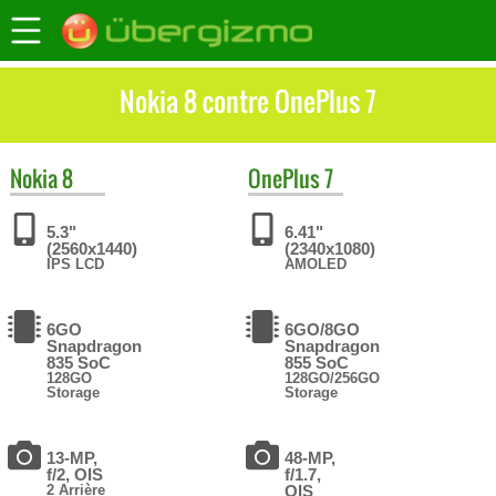
Nokia 8 contre OnePlus 7
Nokia
8
OnePlus
7
5.3"
6.41"
(2560x1440)
(2340x1080)
IPS LCD
AMOLED
6GO
6GO/8GO
Snapdragon
Snapdragon
835 SoC
855 SoC
128GO
128GO/256GO
Storage
Storage
13-MP,
48-MP,
f/2, OIS
f/1.7,
2 Arrière
OIS