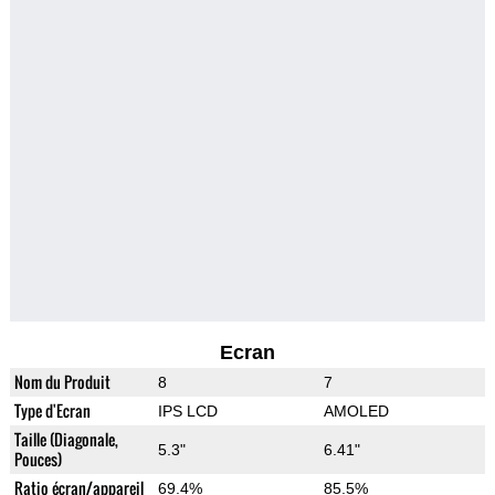
Ecran
Nom du Produit
8
7
Type d'Ecran
IPS LCD
AMOLED
Taille (Diagonale,
5.3"
6.41"
Pouces)
Ratio écran/appareil
69.4%
85.5%