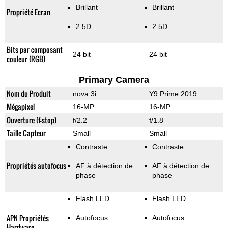
Brillant
Brillant
Propriété Ecran
2.5D
2.5D
Bits par composant
24 bit
24 bit
couleur (RGB)
Primary Camera
Nom du Produit
nova 3i
Y9 Prime 2019
Mégapixel
16-MP
16-MP
Ouverture (f-stop)
f/2.2
f/1.8
Taille Capteur
Small
Small
Contraste
Contraste
Propriétés autofocus
AF à détection de
AF à détection de
phase
phase
Flash LED
Flash LED
APN Propriétés
Autofocus
Autofocus
Hardware