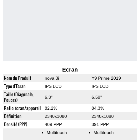
Ecran
Nom du Produit
nova 3i
Y9 Prime 2019
Type d'Ecran
IPS LCD
IPS LCD
Taille (Diagonale,
6.3"
6.59"
Pouces)
Ratio écran/appareil
82.2%
84.3%
Définition
2340x1080
2340x1080
Densité (PPP)
409 PPP
391 PPP
Multitouch
Multitouch