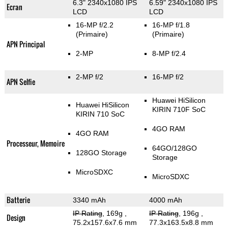
6.3" 2340x1080 IPS
6.59" 2340x1080 IPS
Ecran
LCD
LCD
16-MP f/2.2
16-MP f/1.8
(Primaire)
(Primaire)
APN Principal
2-MP
8-MP f/2.4
2-MP f/2
16-MP f/2
APN Selfie
Huawei HiSilicon
Huawei HiSilicon
KIRIN 710F SoC
KIRIN 710 SoC
4GO RAM
4GO RAM
Processeur, Memoire
64GO/128GO
128GO Storage
Storage
MicroSDXC
MicroSDXC
Batterie
3340 mAh
4000 mAh
IP Rating
, 169g
,
IP Rating
, 196g
,
Design
75.2x157.6x7.6 mm
77.3x163.5x8.8 mm