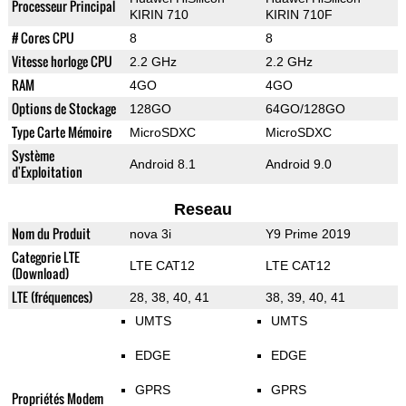
Processeur Principal
KIRIN 710
KIRIN 710F
# Cores CPU
8
8
Vitesse horloge CPU
2.2 GHz
2.2 GHz
RAM
4GO
4GO
Options de Stockage
128GO
64GO/128GO
Type Carte Mémoire
MicroSDXC
MicroSDXC
Système
Android 8.1
Android 9.0
d'Exploitation
Reseau
Nom du Produit
nova 3i
Y9 Prime 2019
Categorie LTE
LTE CAT12
LTE CAT12
(Download)
LTE (fréquences)
28, 38, 40, 41
38, 39, 40, 41
UMTS
UMTS
EDGE
EDGE
GPRS
GPRS
Propriétés Modem