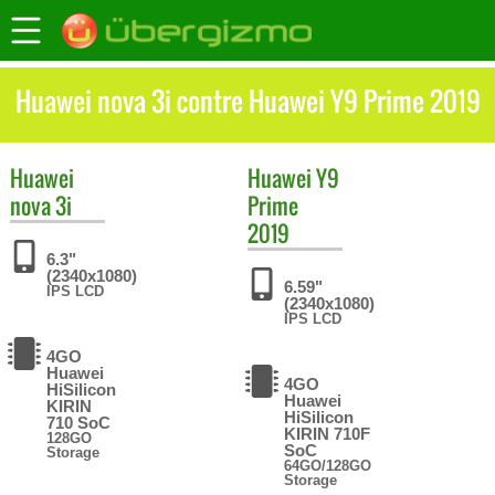
Huawei nova 3i contre Huawei Y9 Prime 2019
Huawei
Huawei
Y9
nova 3i
Prime
2019
6.3"
(2340x1080)
6.59"
IPS LCD
(2340x1080)
IPS LCD
4GO
Huawei
4GO
HiSilicon
Huawei
KIRIN
HiSilicon
710 SoC
KIRIN 710F
128GO
SoC
Storage
64GO/128GO
Storage