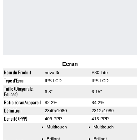
Ecran
Nom du Produit
nova 3i
P30 Lite
Type d'Ecran
IPS LCD
IPS LCD
Taille (Diagonale,
6.3"
6.15"
Pouces)
Ratio écran/appareil
82.2%
84.2%
Définition
2340x1080
2312x1080
Densité (PPP)
409 PPP
415 PPP
Multitouch
Multitouch
Brillant
Brillant