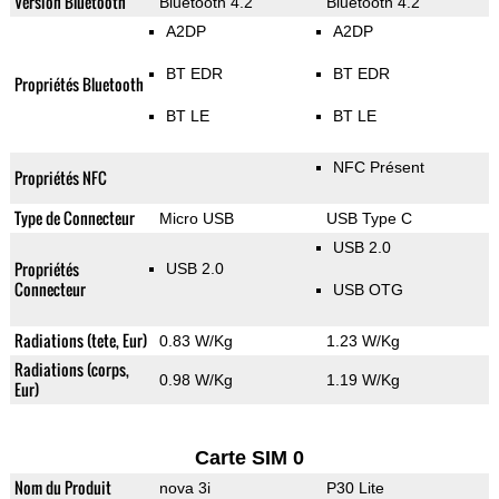
Version Bluetooth
Bluetooth 4.2
Bluetooth 4.2
A2DP
A2DP
BT EDR
BT EDR
Propriétés Bluetooth
BT LE
BT LE
NFC Présent
Propriétés NFC
Type de Connecteur
Micro USB
USB Type C
USB 2.0
Propriétés
USB 2.0
Connecteur
USB OTG
Radiations (tete, Eur)
0.83 W/Kg
1.23 W/Kg
Radiations (corps,
0.98 W/Kg
1.19 W/Kg
Eur)
Carte SIM 0
Nom du Produit
nova 3i
P30 Lite