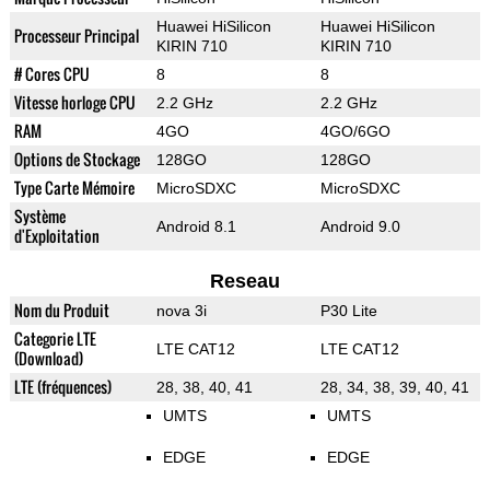
Huawei HiSilicon
Huawei HiSilicon
Processeur Principal
KIRIN 710
KIRIN 710
# Cores CPU
8
8
Vitesse horloge CPU
2.2 GHz
2.2 GHz
RAM
4GO
4GO/6GO
Options de Stockage
128GO
128GO
Type Carte Mémoire
MicroSDXC
MicroSDXC
Système
Android 8.1
Android 9.0
d'Exploitation
Reseau
Nom du Produit
nova 3i
P30 Lite
Categorie LTE
LTE CAT12
LTE CAT12
(Download)
LTE (fréquences)
28, 38, 40, 41
28, 34, 38, 39, 40, 41
UMTS
UMTS
EDGE
EDGE