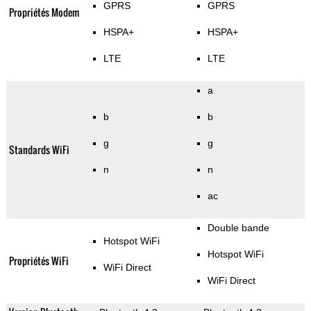
GPRS
GPRS
Propriétés Modem
HSPA+
HSPA+
LTE
LTE
a
b
b
g
g
Standards WiFi
n
n
ac
Double bande
Hotspot WiFi
Hotspot WiFi
Propriétés WiFi
WiFi Direct
WiFi Direct