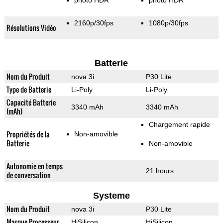
photo HDR
photo HDR
2160p/30fps
1080p/30fps
Résolutions Vidéo
Batterie
Nom du Produit
nova 3i
P30 Lite
Type de Batterie
Li-Poly
Li-Poly
Capacité Batterie
3340 mAh
3340 mAh
(mAh)
Chargement rapide
Propriétés de la
Non-amovible
Batterie
Non-amovible
Autonomie en temps
21 hours
de conversation
Systeme
Nom du Produit
nova 3i
P30 Lite
Marque Processeur
HiSilicon
HiSilicon