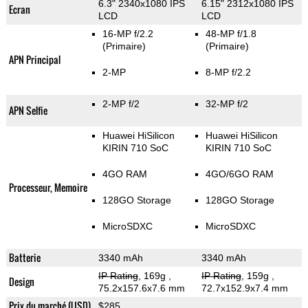
6.3" 2340x1080 IPS
6.15" 2312x1080 IPS
Ecran
LCD
LCD
16-MP f/2.2
48-MP f/1.8
(Primaire)
(Primaire)
APN Principal
2-MP
8-MP f/2.2
2-MP f/2
32-MP f/2
APN Selfie
Huawei HiSilicon
Huawei HiSilicon
KIRIN 710 SoC
KIRIN 710 SoC
4GO RAM
4GO/6GO RAM
Processeur, Memoire
128GO Storage
128GO Storage
MicroSDXC
MicroSDXC
Batterie
3340 mAh
3340 mAh
IP Rating
, 169g
,
IP Rating
, 159g
,
Design
75.2x157.6x7.6 mm
72.7x152.9x7.4 mm
Prix du marché (USD)
$285