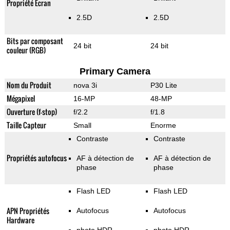
Propriété Ecran
2.5D
2.5D
Bits par composant
24 bit
24 bit
couleur (RGB)
Primary Camera
Nom du Produit
nova 3i
P30 Lite
Mégapixel
16-MP
48-MP
Ouverture (f-stop)
f/2.2
f/1.8
Taille Capteur
Small
Enorme
Contraste
Contraste
Propriétés autofocus
AF à détection de
AF à détection de
phase
phase
Flash LED
Flash LED
APN Propriétés
Autofocus
Autofocus
Hardware