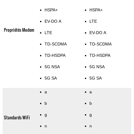
HSPA+
HSPA+
EV-DO A
LTE
Propriétés Modem
LTE
EV-DO A
TD-SCDMA
TD-SCDMA
TD-HSDPA
TD-HSDPA
5G NSA
5G NSA
5G SA
5G SA
a
a
b
b
g
g
Standards WiFi
n
n