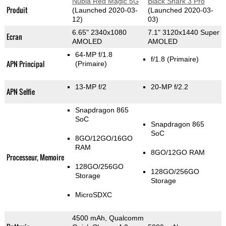
Nubia Red Magic 5G
Black Shark 3 Pro
Produit
(Launched 2020-03-
(Launched 2020-03-
12)
03)
6.65" 2340x1080
7.1" 3120x1440 Super
Ecran
AMOLED
AMOLED
64-MP f/1.8
f/1.8
(Primaire)
APN Principal
(Primaire)
13-MP f/2
20-MP f/2.2
APN Selfie
Snapdragon 865
SoC
Snapdragon 865
SoC
8GO/12GO/16GO
RAM
8GO/12GO RAM
Processeur, Memoire
128GO/256GO
128GO/256GO
Storage
Storage
MicroSDXC
4500 mAh, Qualcomm