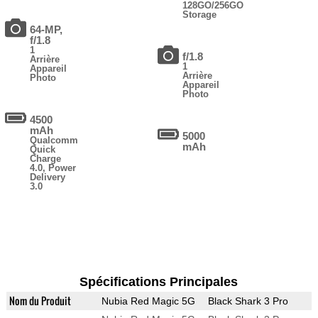
128GO/256GO
Storage
64-MP,
f/1.8
1
f/1.8
Arrière
1
Appareil
Arrière
Photo
Appareil
Photo
4500
mAh
5000
Qualcomm
mAh
Quick
Charge
4.0, Power
Delivery
3.0
Spécifications Principales
Nom du Produit
Nubia Red Magic 5G
Black Shark 3 Pro