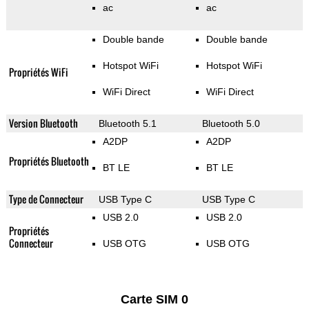
ac
ac
Double bande
Double bande
Hotspot WiFi
Hotspot WiFi
Propriétés WiFi
WiFi Direct
WiFi Direct
Version Bluetooth
Bluetooth 5.1
Bluetooth 5.0
A2DP
A2DP
Propriétés Bluetooth
BT LE
BT LE
Type de Connecteur
USB Type C
USB Type C
USB 2.0
USB 2.0
Propriétés
Connecteur
USB OTG
USB OTG
Carte SIM 0