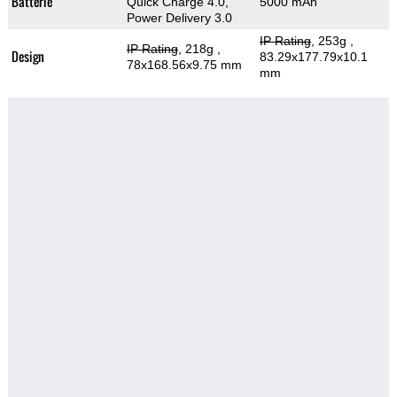
Batterie
Quick Charge 4.0,
5000 mAh
Power Delivery 3.0
IP Rating
, 253g
,
IP Rating
, 218g
,
Design
83.29x177.79x10.1
78x168.56x9.75 mm
mm