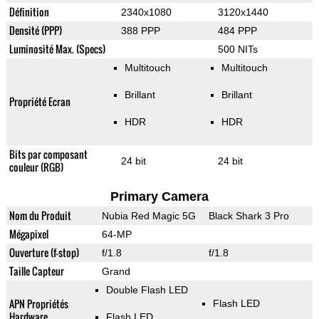
Définition
2340x1080
3120x1440
Densité (PPP)
388 PPP
484 PPP
Luminosité Max. (Specs)
500 NITs
Multitouch
Multitouch
Brillant
Brillant
Propriété Ecran
HDR
HDR
Bits par composant
24 bit
24 bit
couleur (RGB)
Primary Camera
Nom du Produit
Nubia Red Magic 5G
Black Shark 3 Pro
Mégapixel
64-MP
Ouverture (f-stop)
f/1.8
f/1.8
Taille Capteur
Grand
Double Flash LED
APN Propriétés
Flash LED
Hardware
Flash LED