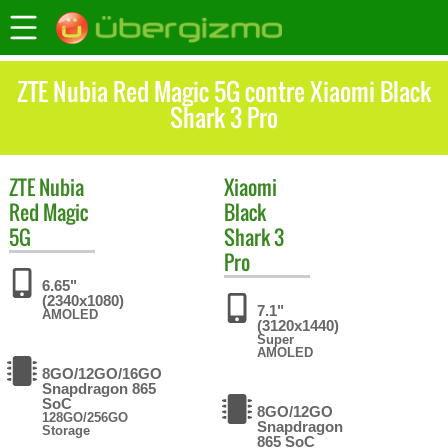
ZTE Nubia Red Magic 5G contre Xiaomi Black
Shark 3 Pro
ZTE
Nubia
Xiaomi
Red Magic
Black
5G
Shark 3
Pro
6.65"
(2340x1080)
7.1"
AMOLED
(3120x1440)
Super
AMOLED
8GO/12GO/16GO
Snapdragon 865
SoC
8GO/12GO
128GO/256GO
Snapdragon
Storage
865 SoC