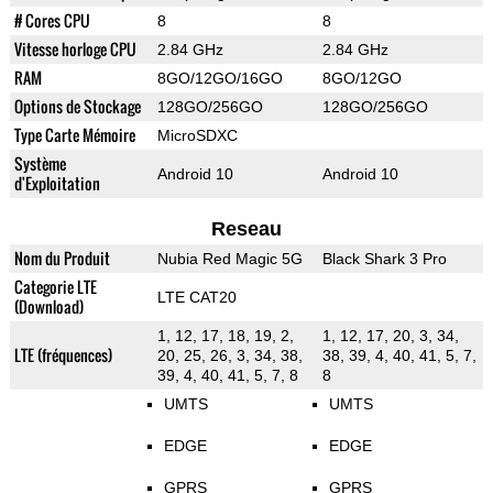
# Cores CPU
8
8
Vitesse horloge CPU
2.84 GHz
2.84 GHz
RAM
8GO/12GO/16GO
8GO/12GO
Options de Stockage
128GO/256GO
128GO/256GO
Type Carte Mémoire
MicroSDXC
Système
Android 10
Android 10
d'Exploitation
Reseau
Nom du Produit
Nubia Red Magic 5G
Black Shark 3 Pro
Categorie LTE
LTE CAT20
(Download)
1, 12, 17, 18, 19, 2,
1, 12, 17, 20, 3, 34,
LTE (fréquences)
20, 25, 26, 3, 34, 38,
38, 39, 4, 40, 41, 5, 7,
39, 4, 40, 41, 5, 7, 8
8
UMTS
UMTS
EDGE
EDGE
GPRS
GPRS