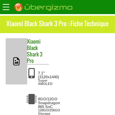
Xiaomi Black Shark 3 Pro : Fiche Technique
Xiaomi
Black
Shark 3
Pro
7.1"
(3120x1440)
Super
AMOLED
8GO/12GO
Snapdragon
865 SoC
128GO/256GO
Storage