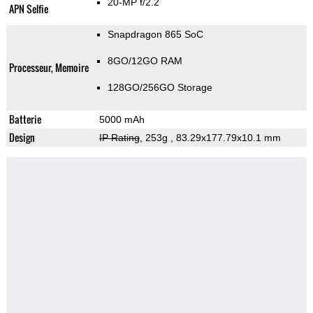
20-MP f/2.2
APN Selfie
Snapdragon 865 SoC
8GO/12GO RAM
Processeur, Memoire
128GO/256GO Storage
Batterie
5000 mAh
Design
IP Rating
, 253g
, 83.29x177.79x10.1 mm