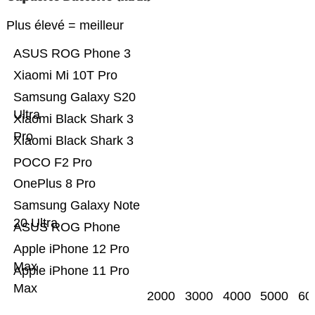
Plus élevé = meilleur
ASUS ROG Phone 3
Xiaomi Mi 10T Pro
Samsung Galaxy S20
Ultra
Xiaomi Black Shark 3
Pro
Xiaomi Black Shark 3
POCO F2 Pro
OnePlus 8 Pro
Samsung Galaxy Note
20 Ultra
ASUS ROG Phone
Apple iPhone 12 Pro
Max
Apple iPhone 11 Pro
Max
2000
3000
4000
5000
60