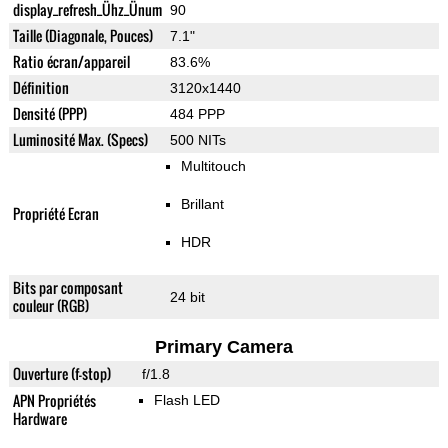
display_refresh_Ühz_Ünum
90
Taille (Diagonale, Pouces)
7.1"
Ratio écran/appareil
83.6%
Définition
3120x1440
Densité (PPP)
484 PPP
Luminosité Max. (Specs)
500 NITs
Multitouch
Brillant
Propriété Ecran
HDR
Bits par composant
24 bit
couleur (RGB)
Primary Camera
Ouverture (f-stop)
f/1.8
APN Propriétés
Flash LED
Hardware