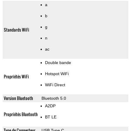
a
b
g
Standards WiFi
n
ac
Double bande
Hotspot WiFi
Propriétés WiFi
WiFi Direct
Version Bluetooth
Bluetooth 5.0
A2DP
Propriétés Bluetooth
BT LE
Type de Connecteur
USB Type C