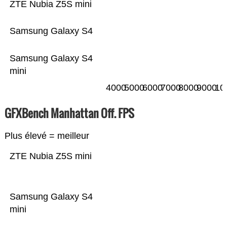
ZTE Nubia Z5S mini
Samsung Galaxy S4
Samsung Galaxy S4
mini
4000
5000
6000
7000
8000
9000
10
GFXBench Manhattan Off. FPS
Plus élevé = meilleur
ZTE Nubia Z5S mini
Samsung Galaxy S4
mini