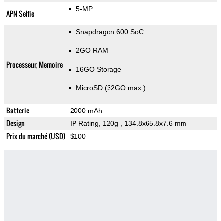
5-MP
APN Selfie
Snapdragon 600 SoC
2GO RAM
Processeur, Memoire
16GO Storage
MicroSD (32GO max.)
Batterie
2000 mAh
Design
IP Rating
, 120g
, 134.8x65.8x7.6 mm
Prix du marché (USD)
$100