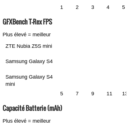
1
2
3
4
5
GFXBench T-Rex FPS
Plus élevé = meilleur
ZTE Nubia Z5S mini
Samsung Galaxy S4
Samsung Galaxy S4
mini
5
7
9
11
13
Capacité Batterie (mAh)
Plus élevé = meilleur