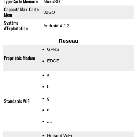
Type Carte Mémoire
MicroSD
Capacité Max. Carte
32GO
Mem
Système
Android 4.2.2
d'Exploitation
Reseau
GPRS
Propriétés Modem
EDGE
a
b
g
Standards WiFi
n
ac
Hotspot WiFi