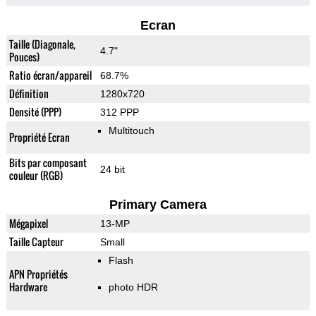
Ecran
Taille (Diagonale,
4.7"
Pouces)
Ratio écran/appareil
68.7%
Définition
1280x720
Densité (PPP)
312 PPP
Multitouch
Propriété Ecran
Bits par composant
24 bit
couleur (RGB)
Primary Camera
Mégapixel
13-MP
Taille Capteur
Small
Flash
APN Propriétés
Hardware
photo HDR