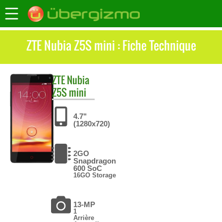
ZTE Nubia Z5S mini : Fiche Technique
ZTE
Nubia
Z5S mini
4.7"
(1280x720)
2GO
Snapdragon
600 SoC
16GO Storage
13-MP
1
Arrière