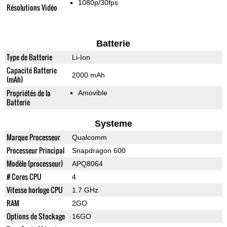
1080p/30fps
Résolutions Vidéo
Batterie
Type de Batterie
Li-Ion
Capacité Batterie
2000 mAh
(mAh)
Propriétés de la
Amovible
Batterie
Systeme
Marque Processeur
Qualcomm
Processeur Principal
Snapdragon 600
Modèle (processeur)
APQ8064
# Cores CPU
4
Vitesse horloge CPU
1.7 GHz
RAM
2GO
Options de Stockage
16GO