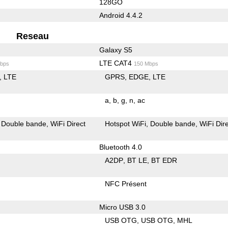
128GO
Android 4.4.2
Reseau
Galaxy S5
LTE CAT4
bps
150 Mbps
LTE
GPRS
EDGE
LTE
a
b
g
n
ac
Double bande
WiFi Direct
Hotspot WiFi
Double bande
WiFi Dir
Bluetooth 4.0
A2DP
BT LE
BT EDR
NFC Présent
Micro USB 3.0
USB OTG
USB OTG
MHL