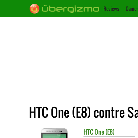
Reviews
Camer
HTC One (E8) contre 
HTC
One (E8)