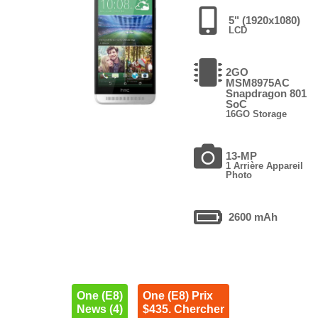
5" (1920x1080)
LCD
2GO
MSM8975AC
Snapdragon 801
SoC
16GO Storage
13-MP
1 Arrière Appareil
Photo
2600 mAh
One (E8)
One (E8) Prix
News (4)
$435. Chercher