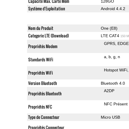
Capacité Max. Carte Mem
128GO
Système d'Exploitation
Android 4.4.2
Nom du Produit
One (E8)
Categorie LTE (Download)
LTE CAT4
150 M
GPRS
EDGE
Propriétés Modem
a
b
g
n
Standards WiFi
Hotspot WiFi
Propriétés WiFi
Version Bluetooth
Bluetooth 4.0
A2DP
Propriétés Bluetooth
NFC Présent
Propriétés NFC
Type de Connecteur
Micro USB
Propriétés Connecteur