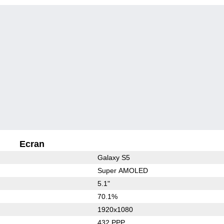
Ecran
Galaxy S5
Super AMOLED
5.1"
70.1%
1920x1080
432 PPP