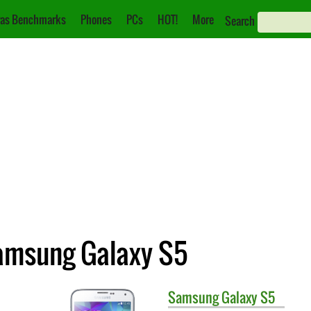
as Benchmarks
Phones
PCs
HOT!
More
Search
Samsung Galaxy S5
Samsung
Galaxy S5