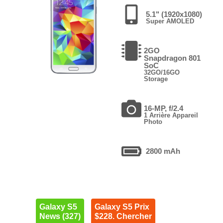
5.1" (1920x1080)
Super AMOLED
2GO
Snapdragon 801
SoC
32GO/16GO
Storage
16-MP, f/2.4
1 Arrière Appareil
Photo
2800 mAh
Galaxy S5
Galaxy S5 Prix
News (327)
$228. Chercher