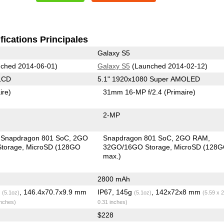
fications Principales
Galaxy S5
ched 2014-06-01)
Galaxy S5
(Launched 2014-02-12)
LCD
5.1" 1920x1080 Super AMOLED
ire)
31mm 16-MP f/2.4
(Primaire)
2-MP
Snapdragon 801 SoC
2GO
Snapdragon 801 SoC
2GO RAM
torage
MicroSD (128GO
32GO/16GO Storage
MicroSD (128
max.)
2800 mAh
g
, 146.4x70.7x9.9 mm
IP67, 145g
, 142x72x8 mm
(5.1oz)
(5.1oz)
(5.59 x 2
inches)
0.31 inches)
$228