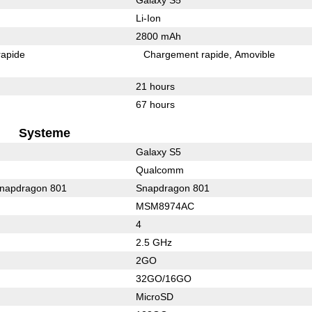
Li-Ion
2800 mAh
rapide
Chargement rapide
Amovible
21 hours
67 hours
Systeme
Galaxy S5
Qualcomm
apdragon 801
Snapdragon 801
MSM8974AC
4
2.5 GHz
2GO
32GO/16GO
MicroSD