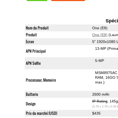
Spéci
Nom du Produit
One (E8)
Produit
One (E8)
(Laun
Ecran
5" 1920x1080 
13-MP
(Prima
APN Principal
5-MP
APN Selfie
MSM8975AC 
RAM
16GO S
Processeur, Memoire
max.)
Batterie
2600 mAh
IP Rating
, 145
Design
(5.76 x 2.78 x 0.39 
Prix du marché (USD)
$435