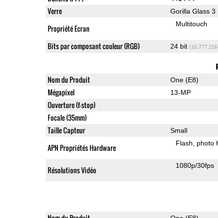
Verre
Gorilla Glass 3
Multitouch
Propriété Ecran
Bits par composant couleur (RGB)
24 bit
(16,777,216
Nom du Produit
One (E8)
Mégapixel
13-MP
Ouverture (f-stop)
Focale (35mm)
Taille Capteur
Small
Flash
photo
APN Propriétés Hardware
1080p/30fps
Résolutions Vidéo
Nom du Produit
One (E8)