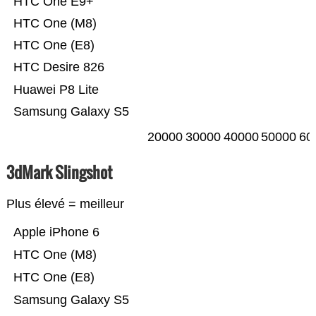
HTC One E9+
HTC One (M8)
HTC One (E8)
HTC Desire 826
Huawei P8 Lite
Samsung Galaxy S5
20000
30000
40000
50000
60
3dMark Slingshot
Plus élevé = meilleur
Apple iPhone 6
HTC One (M8)
HTC One (E8)
Samsung Galaxy S5