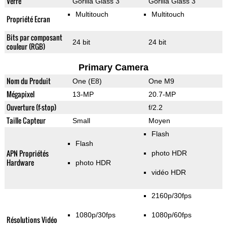
Verre
Gorilla Glass 3
Gorilla Glass 3
Multitouch
Multitouch
Propriété Ecran
Bits par composant
24 bit
24 bit
couleur (RGB)
Primary Camera
Nom du Produit
One (E8)
One M9
Mégapixel
13-MP
20.7-MP
Ouverture (f-stop)
f/2.2
Taille Capteur
Small
Moyen
Flash
Flash
APN Propriétés
photo HDR
Hardware
photo HDR
vidéo HDR
2160p/30fps
1080p/30fps
1080p/60fps
Résolutions Vidéo