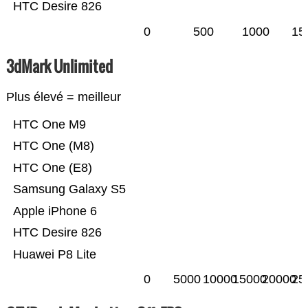
HTC Desire 826
0
500
1000
15
3dMark Unlimited
Plus élevé = meilleur
HTC One M9
HTC One (M8)
HTC One (E8)
Samsung Galaxy S5
Apple iPhone 6
HTC Desire 826
Huawei P8 Lite
0
5000
10000
15000
20000
25