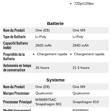
720p/120fps
Batterie
Nom du Produit
One (E8)
One M9
Type de Batterie
Li-Poly
Li-Poly
Capacité Batterie
2600 mAh
2840 mAh
(mAh)
Propriétés de la
Chargement rapide
Chargement rapide
Batterie
Autonomie en temps
26 hours
21.5 hours
de conversation
Systeme
Nom du Produit
One (E8)
One M9
Marque Processeur
Qualcomm
Qualcomm
MSM8975AC
Processeur Principal
Snapdragon 810
Snapdragon 801
Modèle (processeur)
MSM8994