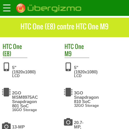
HTC One (E8) contre HTC One M9
HTC
One
HTC
One
(E8)
M9
5"
5"
(1920x1080)
(1920x1080)
LCD
LCD
2GO
3GO
MSM8975AC
Snapdragon
Snapdragon
810 SoC
801 SoC
32GO Storage
16GO Storage
20.7-
13-MP
MP,