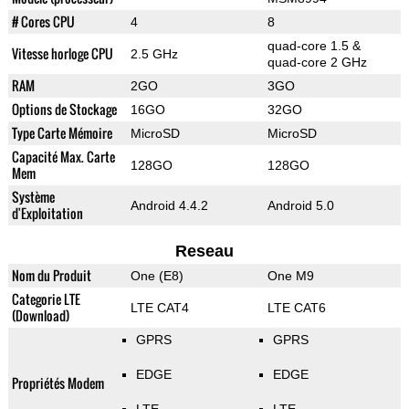
# Cores CPU
4
8
quad-core 1.5 &
Vitesse horloge CPU
2.5 GHz
quad-core 2 GHz
RAM
2GO
3GO
Options de Stockage
16GO
32GO
Type Carte Mémoire
MicroSD
MicroSD
Capacité Max. Carte
128GO
128GO
Mem
Système
Android 4.4.2
Android 5.0
d'Exploitation
Reseau
Nom du Produit
One (E8)
One M9
Categorie LTE
LTE CAT4
LTE CAT6
(Download)
GPRS
GPRS
EDGE
EDGE
Propriétés Modem