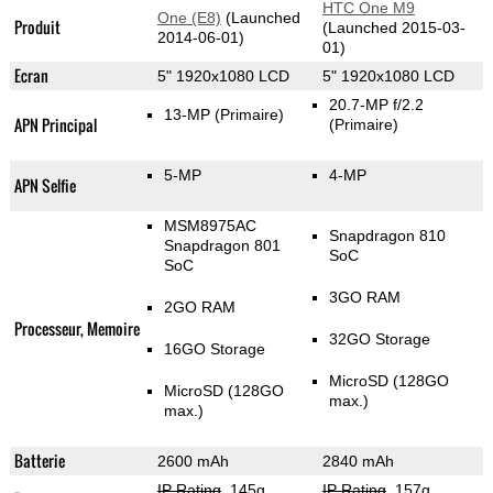
HTC One M9
One (E8)
(Launched
Produit
(Launched 2015-03-
2014-06-01)
01)
Ecran
5" 1920x1080 LCD
5" 1920x1080 LCD
20.7-MP f/2.2
13-MP
(Primaire)
APN Principal
(Primaire)
5-MP
4-MP
APN Selfie
MSM8975AC
Snapdragon 810
Snapdragon 801
SoC
SoC
3GO RAM
2GO RAM
Processeur, Memoire
32GO Storage
16GO Storage
MicroSD (128GO
MicroSD (128GO
max.)
max.)
Batterie
2600 mAh
2840 mAh
IP Rating
, 145g
,
IP Rating
, 157g
,