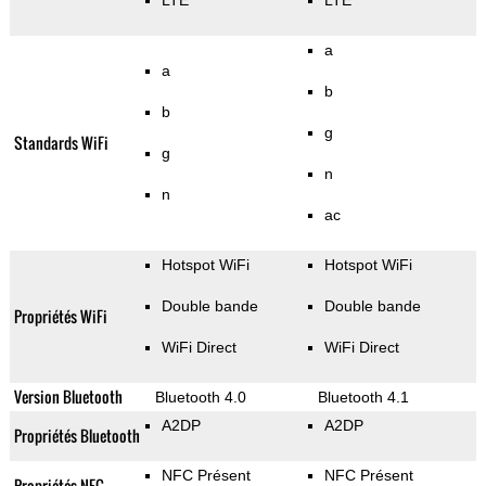
LTE
LTE
a
a
b
b
g
Standards WiFi
g
n
n
ac
Hotspot WiFi
Hotspot WiFi
Double bande
Double bande
Propriétés WiFi
WiFi Direct
WiFi Direct
Version Bluetooth
Bluetooth 4.0
Bluetooth 4.1
A2DP
A2DP
Propriétés Bluetooth
NFC Présent
NFC Présent
Propriétés NFC