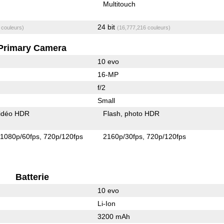
Multitouch
24 bit
 couleurs)
(16,777,216 couleurs)
Primary Camera
10 evo
16-MP
f/2
Small
idéo HDR
Flash
photo HDR
1080p/60fps
720p/120fps
2160p/30fps
720p/120fps
Batterie
10 evo
Li-Ion
3200 mAh