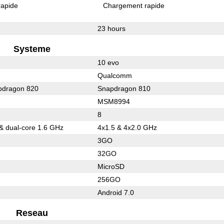
rapide
Chargement rapide
23 hours
Systeme
10 evo
Qualcomm
dragon 820
Snapdragon 810
MSM8994
8
 & dual-core 1.6 GHz
4x1.5 & 4x2.0 GHz
3GO
32GO
MicroSD
256GO
Android 7.0
Reseau