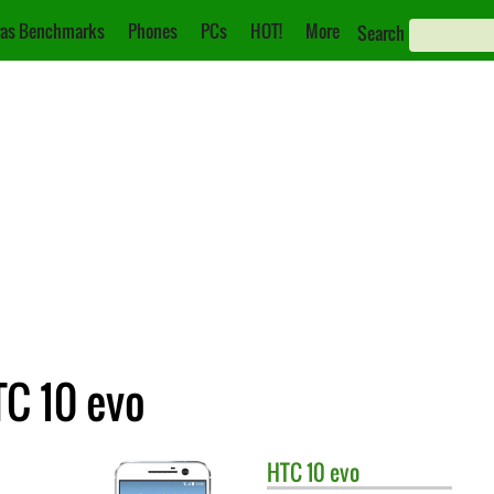
as Benchmarks
Phones
PCs
HOT!
More
Search
C 10 evo
HTC
10 evo