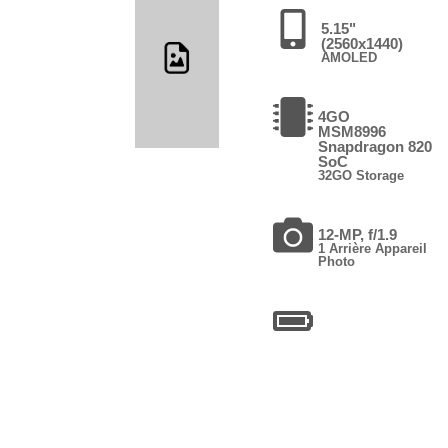
5.15"
(2560x1440)
AMOLED
4GO
MSM8996
Snapdragon 820
SoC
32GO Storage
12-MP, f/1.9
1 Arrière Appareil
Photo