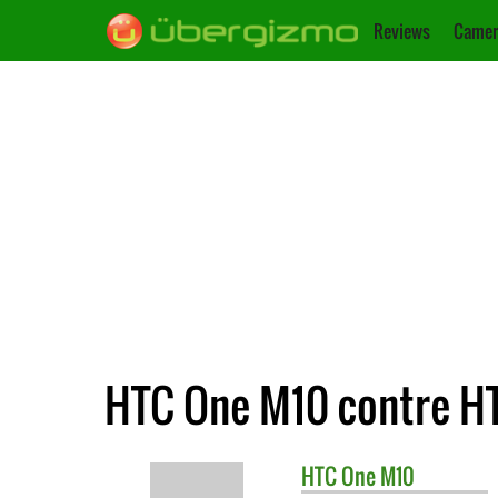
Reviews
Camer
HTC One M10 contre HT
HTC
One M10