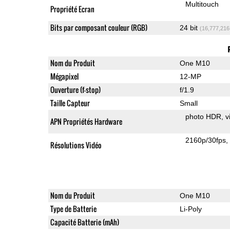
Multitouch
Propriété Ecran
Bits par composant couleur (RGB)
24 bit
(16,777,216
Nom du Produit
One M10
Mégapixel
12-MP
Ouverture (f-stop)
f/1.9
Taille Capteur
Small
photo HDR
v
APN Propriétés Hardware
2160p/30fps
Résolutions Vidéo
Nom du Produit
One M10
Type de Batterie
Li-Poly
Capacité Batterie (mAh)