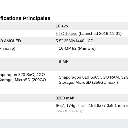
fications Principales
10 evo
HTC 10 evo
(Launched 2016-11-01)
440 AMOLED
5.5" 2560x1440 LCD
Primaire)
16-MP f/2
(Primaire)
8-MP
apdragon 820 SoC
4GO
Snapdragon 810 SoC
3GO RAM
32
torage
MicroSD (200GO
Storage
MicroSD (256GO max.)
3200 mAh
IP57, 174g
, 153.6x77.3x8.1 mm
(6.1oz)
(
3.04 x 0.32 inches)