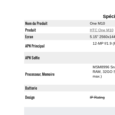
Spéci
Nom du Produit
One M10
Produit
HTC One M10
Ecran
5.15" 2560x1
12-MP f/1.9
(
APN Principal
APN Selfie
MSM8996 Sn
RAM
32GO S
Processeur, Memoire
max.)
Batterie
Design
IP Rating