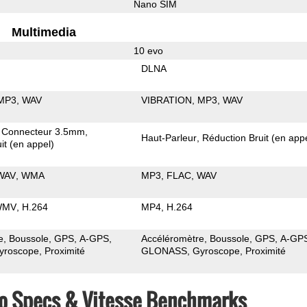
Nano SIM
Multimedia
10 evo
DLNA
MP3
WAV
VIBRATION
MP3
WAV
Connecteur 3.5mm
Haut-Parleur
Réduction Bruit (en app
it (en appel)
WAV
WMA
MP3
FLAC
WAV
WMV
H.264
MP4
H.264
e
Boussole
GPS
A-GPS
Accéléromètre
Boussole
GPS
A-GP
yroscope
Proximité
GLONASS
Gyroscope
Proximité
vo Specs & Vitesse Benchmarks