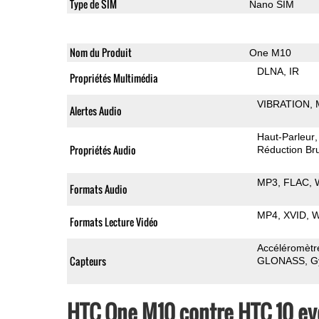
Type de SIM
Nano SIM
Nom du Produit
One M10
DLNA
IR
Propriétés Multimédia
VIBRATION
Alertes Audio
Haut-Parleur
Propriétés Audio
Réduction Bru
MP3
FLAC
Formats Audio
MP4
XVID
Formats Lecture Vidéo
Accéléromètr
Capteurs
GLONASS
G
HTC One M10 contre HTC 10 e