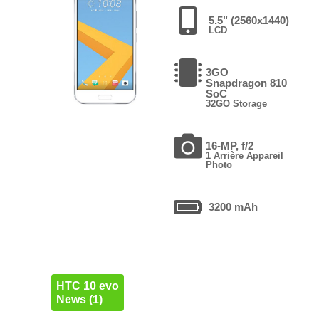
5.5" (2560x1440)
LCD
3GO
Snapdragon 810
SoC
32GO Storage
16-MP, f/2
1 Arrière Appareil
Photo
3200 mAh
HTC 10 evo
News (1)