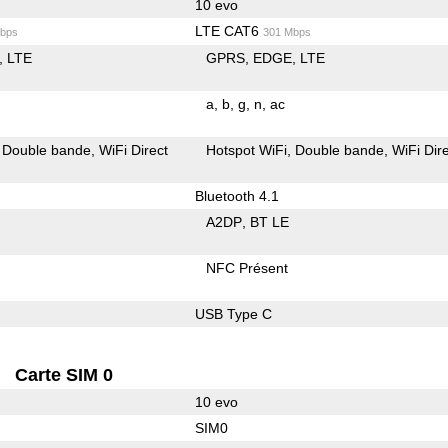
10 evo
LTE CAT6
bps
301 Mbps
LTE
GPRS
EDGE
LTE
a
b
g
n
ac
Double bande
WiFi Direct
Hotspot WiFi
Double bande
WiFi Dir
Bluetooth 4.1
A2DP
BT LE
NFC Présent
USB Type C
Carte SIM 0
10 evo
SIM0